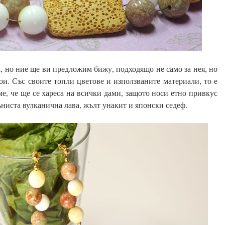
, но ние ще ви предложим бижу, подходящо не само за нея, но
тои. Със своите топли цветове и използваните материали, то е
е, че ще се хареса на всички дами, защото носи етно привкус
ниста вулканична лава, жълт унакит и японски седеф.