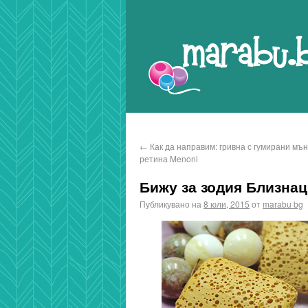
Marabu.bg Blog
←
Как да направим: гривна с гумирани мъ
ретина Menoni
Бижу за зодия Близна
Публикувано на
8 юли, 2015
от
marabu bg