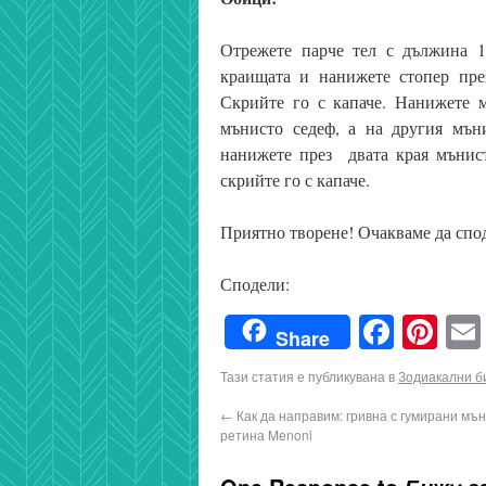
Отрежете парче тел с дължина 10
краищата и нанижете стопер през
Скрийте го с капаче. Нанижете м
мънисто седеф, а на другия мъни
нанижете през двата края мънист
скрийте го с капаче.
Приятно творене! Очакваме да спо
Сподели:
Faceb
Pin
Share
Тази статия е публикувана в
Зодиакални б
←
Как да направим: гривна с гумирани мъ
ретина Menoni