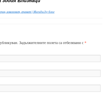
а зодия Близнаци
ин, амазонит, гранат | Marabu.bg блог
*
публикуван.
Задължителните полета са отбелязани с