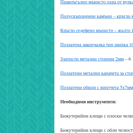
Правоъгълно мънисто охра от вулк
Полускъпоценни камъни – кръгло 
Кръгло седефено мънисто – жълто 1
Позлатена закопчалка тип щипка 
Златисти метални стопери 2мм
– 6
Позлатени метални капачета за ст
Позлатени обици с винтчета 5х7мм
Необходими инструменти:
Бижутерийни клещи с плоски чел
Бижутерийни клещи с обли челюс