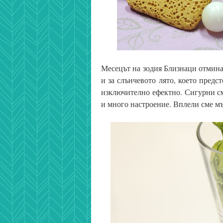
Месецът на зодия Близнаци отмина
и за слънчевото лято, което предс
изключително ефектно. Сигурни см
и много настроение. Вплели сме мъ