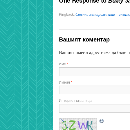
One Response to
Бижу з
Pingback:
Стъпка към промяната – аквамар
Вашият коментар
Вашият имейл адрес няма да бъде 
Име
*
Имейл
*
Интернет страница