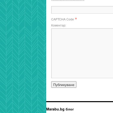
*
CAPTCHA Code
Коментар:
Marabu.bg блог