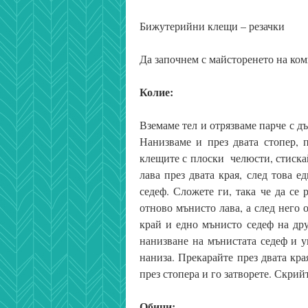
Бижутерийни клещи – резачки
Да започнем с майсторенето на ком
Колие:
Вземаме тел и отрязваме парче с д
Нанизваме и през двата стопер, 
клещите с плоски челюсти, стиска
лава през двата края, след това 
седеф. Сложете ги, така че да се
отново мънисто лава, а след него
край и едно мънисто седеф на др
нанизване на мънистата седеф и у
наниза. Прекарайте през двата кра
през стопера и го затворете. Скрийт
Обици: