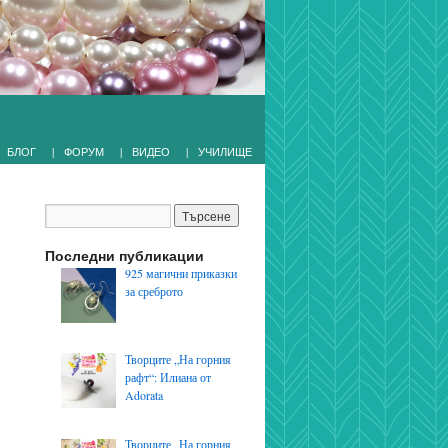
|
|
|
БЛОГ
ФОРУМ
ВИДЕО
УЧИЛИЩЕ
Последни публикации
925 магични приказки
за среброто
Творците „На горния
рафт“: Илиана от
Adorata
Творците „На горния