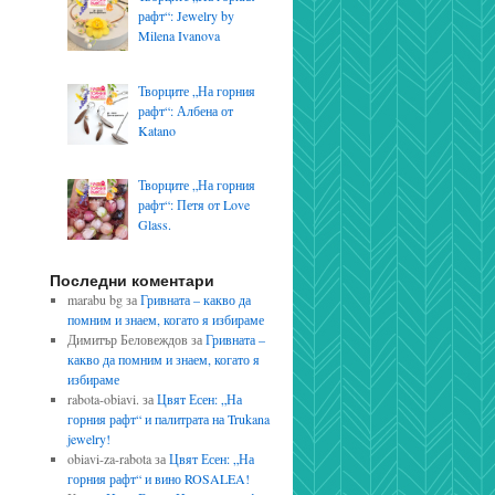
рафт“: Jewelry by
Milena Ivanova
Творците „На горния
рафт“: Албена от
Katano
Творците „На горния
рафт“: Петя от Love
Glass.
Последни коментари
marabu bg
за
Гривната – какво да
помним и знаем, когато я избираме
Димитър Беловеждов
за
Гривната –
какво да помним и знаем, когато я
избираме
rabota-obiavi.
за
Цвят Есен: „На
горния рафт“ и палитрата на Trukana
jewelry!
obiavi-za-rabota
за
Цвят Есен: „На
горния рафт“ и вино ROSALEA!