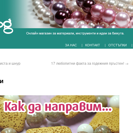
|
|
|
ЗА НАС
КОНТАКТ
ОТСТЪПКИ
ниста и шнур
17 любопитни факта за годежния пръстен!
→
ци