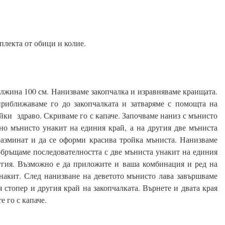
плекта от обици и колие.
ължина 100 см. Нанизваме закопчалка и изравняваме краищата.
приближаваме го до закопчалката и затваряме с помощта на
йки здраво. Скриваме го с капаче. Започваме наниз с мънисто
едно мънисто унакит на единия край, а на другия две мъниста
 разминат и да се оформи красива тройка мъниста. Нанизваме
 обръщаме последователността с две мъниста унакит на единия
угия. Възможно е да приложите и ваша комбинация и ред на
накит. След нанизване на деветото мънисто лава завършваме
я стопер и другия край на закопчалката. Върнете и двата края
е го с капаче.