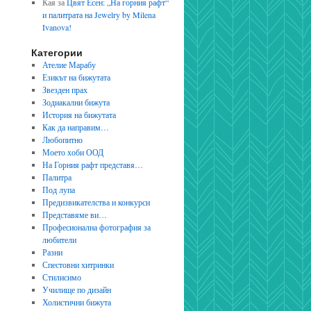
Кая
за
Цвят Есен: „На горния рафт“
и палитрата на Jewelry by Milena
Ivanova!
Категории
Ателие Марабу
Езикът на бижутата
Звезден прах
Зодиакални бижута
История на бижутата
Как да направим…
Любопитно
Моето хоби ООД
На Горния рафт представя…
Палитра
Под лупа
Предизвикателства и конкурси
Представяме ви…
Професионална фотография за
любители
Разни
Спестовни хитринки
Стилисимо
Училище по дизайн
Холистични бижута