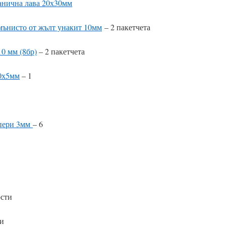
анична лава 20х30мм
мънисто от жълт унакит 10мм
– 2 пакетчета
0 мм (8бр)
– 2 пакетчета
10х5мм
– 1
опери 3мм
– 6
юсти
ти