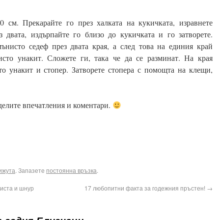
 см. Прекарайте го през халката на кукичката, изравнете
 двата, издърпайте го близо до кукичката и го затворете.
ънисто седеф през двата края, а след това на единия край
сто унакит. Сложете ги, така че да се разминат. На края
о унакит и стопер. Затворете стопера с помощта на клещи,
делите впечатления и коментари.
ook
terest
Email
ижута
. Запазете
постоянна връзка
.
ниста и шнур
17 любопитни факта за годежния пръстен!
→