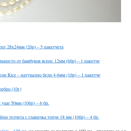
нт 28х24мм (2бр) – 5 пакетчета
нисто от бамбуков яспис 12мм (6бр) – 1 пакетче
ли Rice – натурално бели 4-6мм (1б
р) – 1 пакетче
ебро (10г)
 уше 50мм (10бр)
– 6 бр.
и телчета с главичка топче 18 мм (10бр) – 4 бр.
(1м) – 1
30 см
, но можете да ползвате и 100 см – предлага се с в