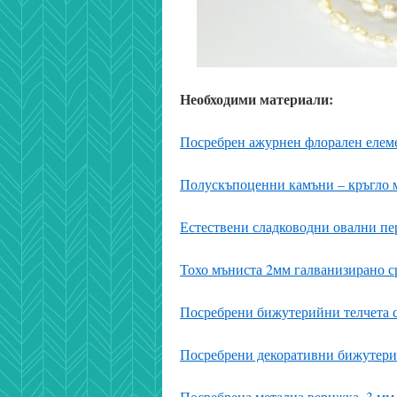
Необходими материали:
Посребрен ажурнен флорален елеме
Полускъпоценни камъни – кръгло мъ
Естествени сладководни овални пер
Тохо мъниста 2мм галванизирано ср
Посребрени бижутерийни телчета с
Посребрени декоративни бижутерийн
Посребрена метална верижка, 3 мм 