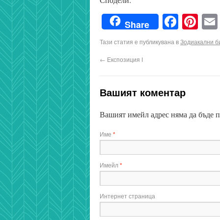
Faceb
Pin
Share
Тази статия е публикувана в
Зодиакални б
←
Експозиция I
Вашият коментар
Вашият имейл адрес няма да бъде 
Име
*
Имейл
*
Интернет страница