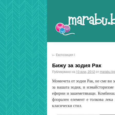
Marabu.bg Blog
←
Експозиция I
Бижу за зодия Рак
Публикувано на
10 юли, 2012
от
marabu bg
Момичета от зодия Рак, не сме ви
за вашата зодия, и измайсторихме
ефирни и зашеметяващи. Комбинаци
флорален елемент е толкова лека 
класически стил.