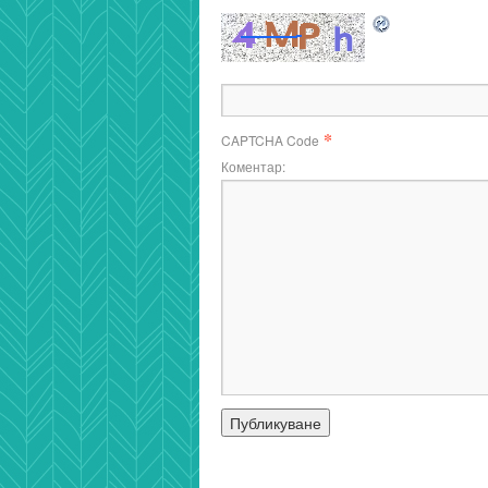
*
CAPTCHA Code
Коментар: