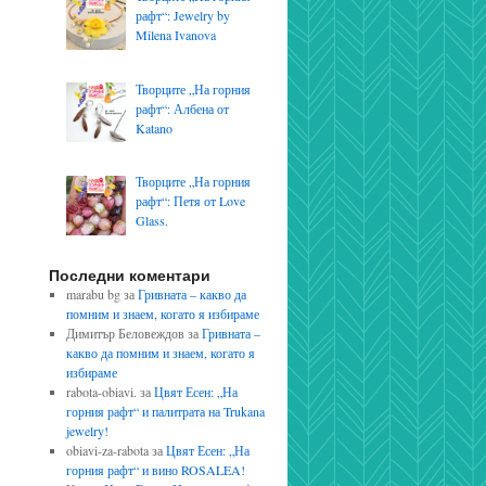
рафт“: Jewelry by
Milena Ivanova
Творците „На горния
рафт“: Албена от
Katano
Творците „На горния
рафт“: Петя от Love
Glass.
Последни коментари
marabu bg
за
Гривната – какво да
помним и знаем, когато я избираме
Димитър Беловеждов
за
Гривната –
какво да помним и знаем, когато я
избираме
rabota-obiavi.
за
Цвят Есен: „На
горния рафт“ и палитрата на Trukana
jewelry!
obiavi-za-rabota
за
Цвят Есен: „На
горния рафт“ и вино ROSALEA!