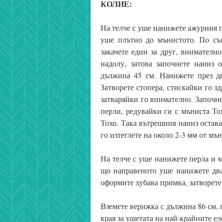
КОЛИЕ:
На телче с уше нанижете ажурния 
уше плътно до мънистото. По същ
закачете един за друг, внимателн
надолу, затова започнете наниз 
дължина 45 см. Нанижете през дв
Затворете стопера, стискайки го з
затваряйки го внимателно. Започне
перли, редувайки ги с мъниста То
Тохо. Така вътрешния наниз остава
го изтеглете на около 2-3 мм от мън
На телче с уше нанижете перла и 
що направеното уше нанижете дват
оформите хубава примка, затворете 
Вземете верижка с дължина 86 см, п
края за ушетата на най-крайните е