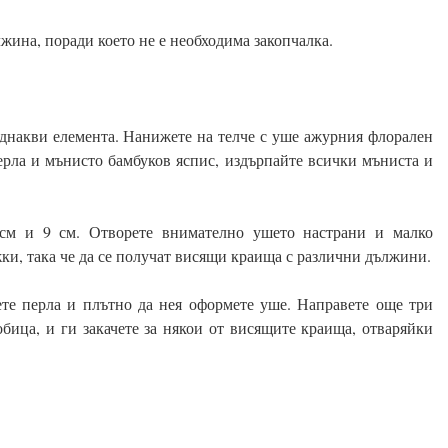
лжина, поради което не е необходима закопчалка.
еднакви елемента. Нанижете на телче с уше ажурния флорален
перла и мънисто бамбуков яспис, издърпайте всички мъниста и
см и 9 см. Отворете внимателно ушето настрани и малко
ки, така че да се получат висящи краища с различни дължини.
ете перла и плътно да нея оформете уше. Направете още три
обица, и ги закачете за някои от висящите краища, отваряйки