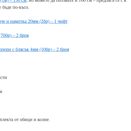
е бъде по-късо.
че и намотка 20мм (2бр) – 1 чифт
70бр) – 2 броя
пери с блясък 4мм (10бр) – 2 броя
юсти
ти
плекта от обици и колие.