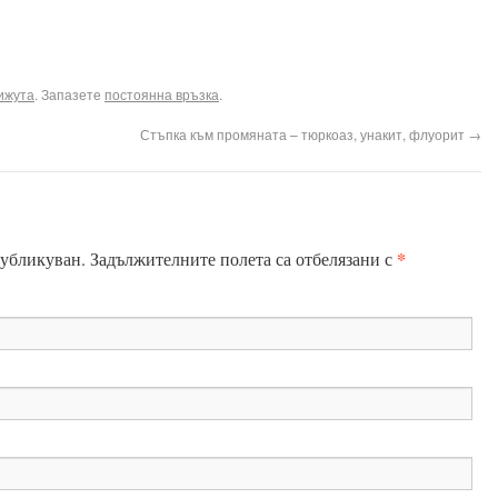
ook
terest
Email
ижута
. Запазете
постоянна връзка
.
Стъпка към промяната – тюркоаз, унакит, флуорит
→
*
публикуван.
Задължителните полета са отбелязани с