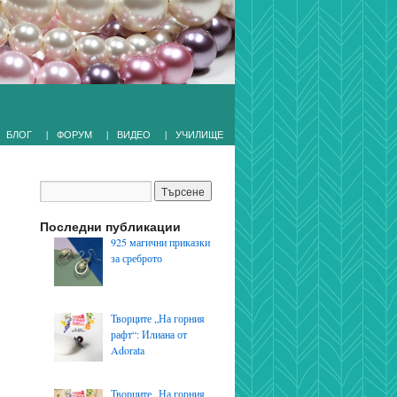
|
|
|
БЛОГ
ФОРУМ
ВИДЕО
УЧИЛИЩЕ
Последни публикации
925 магични приказки
за среброто
Творците „На горния
рафт“: Илиана от
Adorata
Творците „На горния