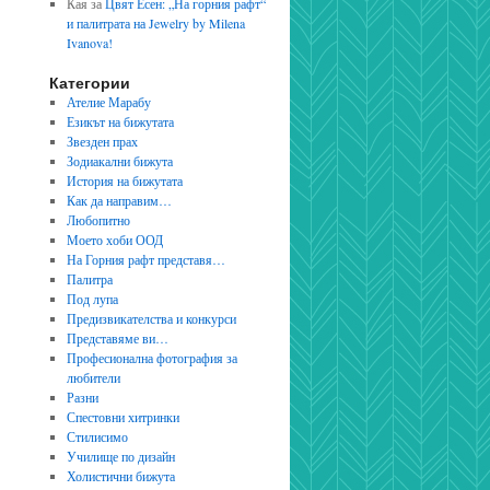
Кая
за
Цвят Есен: „На горния рафт“
и палитрата на Jewelry by Milena
Ivanova!
Категории
Ателие Марабу
Езикът на бижутата
Звезден прах
Зодиакални бижута
История на бижутата
Как да направим…
Любопитно
Моето хоби ООД
На Горния рафт представя…
Палитра
Под лупа
Предизвикателства и конкурси
Представяме ви…
Професионална фотография за
любители
Разни
Спестовни хитринки
Стилисимо
Училище по дизайн
Холистични бижута