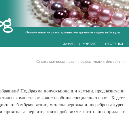
|
|
|
ЗА НАС
КОНТАКТ
ОТСТЪПКИ
Стъпка към промяната – тюркоаз, унакит, флуорит
→
 забравили! Подбрахме полускъпоценни камъни, предназначени
 стилен комплект от колие и обици специално за вас. Бъдете
ята от бамбуков яспис, метална верижка и посребрен ажурен
и приятна, а перлите, които добавихме като наниз придават