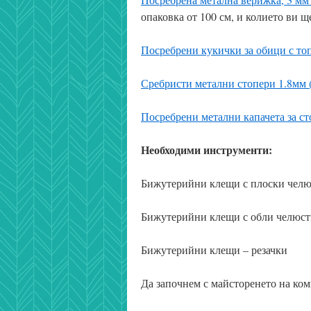
опаковка от 100 см, и колието ви щ
Посребрени кукички за обици с топ
Сребристи метални стопери 1.8мм (
Посребрени метални капачета за сто
Необходими инструменти:
Бижутерийни клещи с плоски чел
Бижутерийни клещи с обли челюс
Бижутерийни клещи – резачки
Да започнем с майсторенето на ком