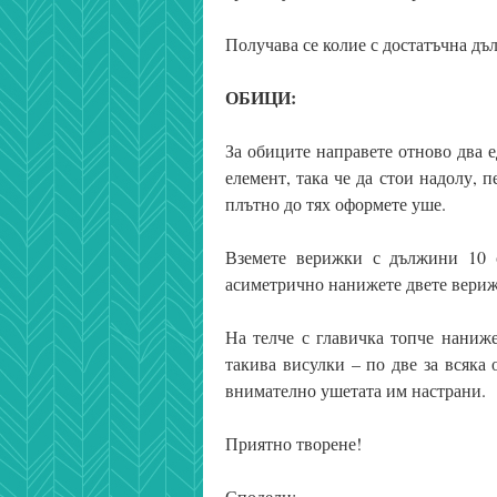
Получава се колие с достатъчна дъ
ОБИЦИ:
За обиците направете отново два 
елемент, така че да стои надолу, 
плътно до тях оформете уше.
Вземете верижки с дължини 10 
асиметрично нанижете двете вериж
На телче с главичка топче наниж
такива висулки – по две за всяка 
внимателно ушетата им настрани.
Приятно творене!
Сподели: