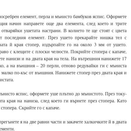
посребрен елемент, перла и мънисто бамбуков яспис. Оформете
ия начин направете още два елемента, след което и трите
о отваряйки ушетата настрани. В колието те ще стоят с цвета
от последния елемент. През ушето прекарайте нишка тел с
ата й края стопер, издърпайте го на около 3 мм от ушето.
драво с клещите с плоски челюсти. Покрийте стопера с капаче,
те нанизи и на двата края на тела. На вътрешния нанижете 17
хо, а на външния – 20 перли, отново редувайки ги с мъниста
 малко по-къс от външния. Нанижете стопер през двата края и
истата.
мънисто яспис, оформете уше плътно до мънистото. През току-
а края на наниза, след което ги върнете през стопера. Като
стопера. Скрийте го с капаче.
регънете я на две равни части и закачете халкичките й в двата
лементи.