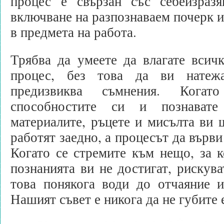
процес е свързан със себеизразя
включване на разпознаваем почерк и
в предмета на работа.
Трябва да умеете да влагате всич
процес, без това да ви натеж
предизвиква съмнения. Кога
способностите си и познавате
материалите, ръцете и мисълта ви 
работят заедно, а процесът да върви
Когато се стремите към нещо, за к
познанията ви не достигат, рискува
това понякога води до отчаяние и
Нашият съвет е никога да не губите 