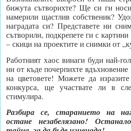
бижута сътворихте? Ще си ги носи
намерили щастлив собственик? Удо
наградата си? Представете ни сни
сътворили, подкрепете ги с картини
– скици на проектите и снимки от „к
Работният хаос винаги буди най-го
ни от къде почерпихте вдъхновение 
на цветовете! Можете да изразите
конкурса, ще участвате ли в сл
стимулира.
Разбира се, старанието на на
остане незабелязано! Остана
тайна, за да бъде изненада!