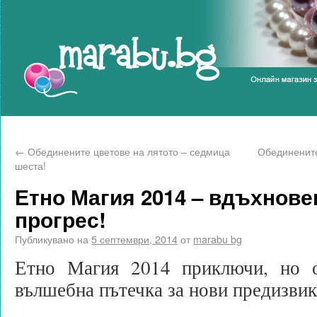
Marabu.bg Blog
←
Обединените цветове на лятото – седмица
Обединените
шеста!
Етно Магия 2014 – вдъхнове
прогрес!
Публикувано на
5 септември, 2014
от
marabu bg
Етно Магия 2014 приключи, но о
вълшебна пътечка за нови предизвик