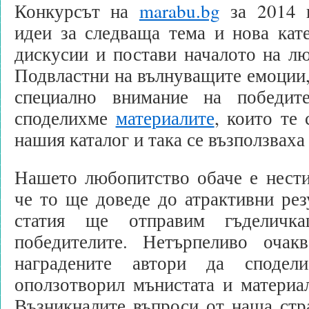
Конкурсът на
marabu.bg
за 2014 н
идеи за следваща тема и нова кат
дискусии и постави началото на л
Подвластни на вълнуващите емоции
специално внимание на победит
споделихме
материалите
, които те
нашия каталог и така се възползваха 
Нашето любопитство обаче е нести
че то ще доведе до атрактивни рез
статия ще отправим гъделичк
победителите. Нетърпеливо очак
наградените автори да споде
оползотворил мънистата и материал
Възникналите въпроси от наша стр