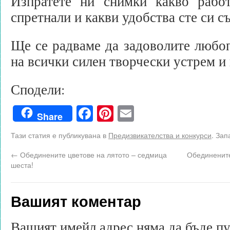
Изпратете ни снимки какво рабо
спретнали и какви удобства сте си с
Ще се радваме да задоволите любо
на всички силен творчески устрем и
Сподели:
Facebook
Pinterest
Email
Share
Тази статия е публикувана в
Предизвикателства и конкурси
. Зап
←
Обединените цветове на лятото – седмица
Обединените
шеста!
Вашият коментар
Вашият имейл адрес няма да бъде п