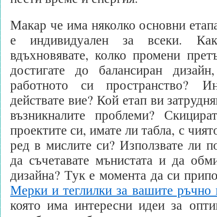
Макар че има няколко основни етапа
е индивидуален за всеки. Ка
вдъхновявате, колко промени прет
достигате до балансиран дизайн
работното си пространство? И
действате вие? Кой етап ви затрудня
възникналите проблеми? Скицира
проектите си, имате ли табла, с чия
ред в мислите си? Използвате ли п
да съчетавате мънистата и да обм
дизайна? Тук е момента да си прип
Мерки и теглилки за вашите ръчно
която има интересни идеи за опти