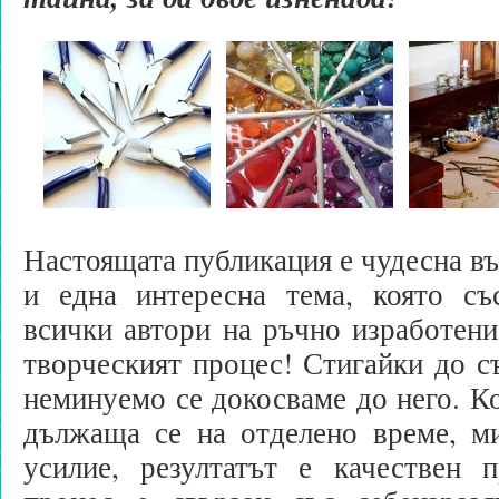
Настоящата публикация е чудесна в
и една интересна тема, която съ
всички автори на ръчно изработен
творческият процес! Стигайки до съ
неминуемо се докосваме до него. Ко
дължаща се на отделено време, ми
усилие, резултатът е качествен п