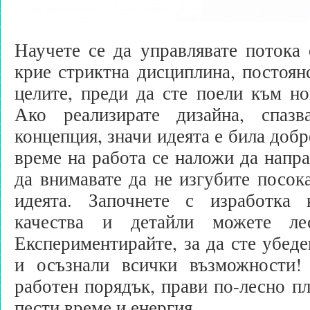
Научете се да управлявате потока 
крие стриктна дисциплина, постоян
целите, преди да сте поели към но
Ако реализирате дизайна, спазв
концепция, значи идеята е била доб
време на работа се наложи да напра
да внимавате да не изгубите посока
идеята. Започнете с изработка 
качества и детайли можете ле
Експериментирайте, за да сте убеде
и осъзнали всички възможности!
работен порядък, прави по-лесно пл
пести време и енергия.