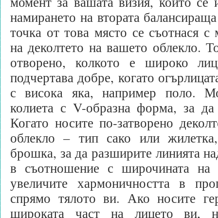
момент за вашата визия, който се 
намирането на втората балансираща
точка от това място се съотнася с
на деколтето на вашето облекло. То
отворено, колкото е широко лиц
подчертава добре, когато огърлицат
с висока яка, например поло. М
колиета с V-образна форма, за да
Когато носите по-затворено деколт
облекло – тип сако или жилетка
брошка, за да разширите линията на
в съотношение с широчината на 
увеличите хармоничността в про
спрямо тялото ви. Ако носите гер
широката част на лицето ви, н