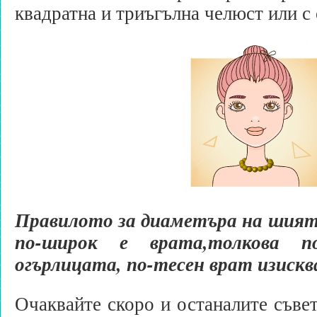
квадратна и триъгълна челюст или с 
Правилото за диаметъра на шият
по-широк е врата,
толкова п
огърлицата, по-тесен врат изиск
Очаквайте скоро и останалите съвет