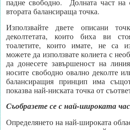
падне свободно. Долната част на 
втората балансираща точка.
Използвайте двете описани точ
деколтетата, които биха ви сто
тоалетите, които имате, не са и
можете да използвате колиета с нео
да донесете завършеност на линия
носите свободно овално деколте ил
балансиращия принцип има същот
показва най-ниската точка от съотве
Съобразете се с най-широката час
Определянето на най-широката облас