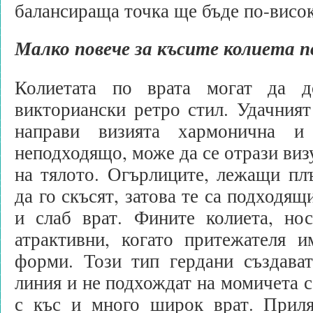
балансираща точка ще бъде по-висок
Малко повече за късите колиета п
Колиетата по врата могат да до
викториански ретро стил. Удачният
направи визията хармонична 
неподходящо, може да се отрази виз
на тялото. Огърлиците, лежащи пл
да го скъсят, затова те са подходящ
и слаб врат. Фините колиета, нос
атрактивни, когато притежателя 
форми. Този тип гердани създават
линия и не подхождат на момичета с
с къс и много широк врат. Приля