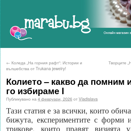
Marabu.bg Blog
←
Коледа „На горния рафт“: Истории и
Творците „Н
вълшебства от Trukana jewelry!
Колието – какво да помним и
го избираме I
Публикувано на
4 февруари, 2026
от
Vladislava
Тази статия е за всички, които обич
бижута, експериментите с форми 
трикове, които правят визията 