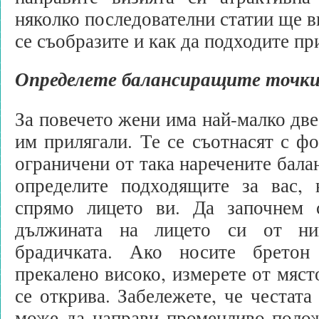
няколко последователни статии ще в
се съобразите и как да подходите пр
Определете балансиращите точки
За повечето жени има най-малко две
им прилягали. Те се съотнасят с фо
ограничени от така наречените бала
определите подходящите за вас, 
спрямо лицето ви. Да започнем 
дължината на лицето си от ни
брадичката. Ако носите брето
прекалено високо, измерете от мяст
се открива. Забележете, че честата
може да направи променливо полож