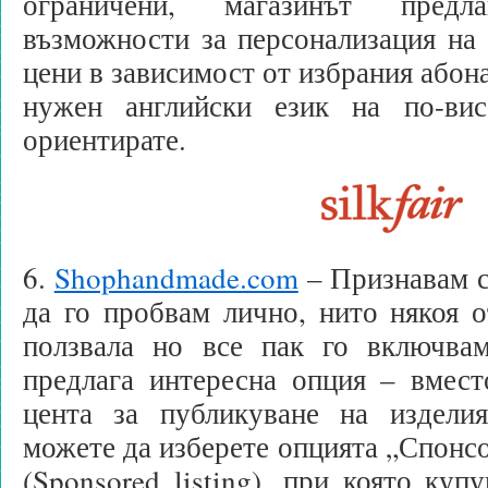
ограничени, магазинът пред
възможности за персонализация на 
цени в зависимост от избрания абон
нужен английски език на по-ви
ориентирате.
6.
Shophandmade.com
– Признавам с
да го пробвам лично, нито някоя 
ползвала но все пак го включва
предлага интересна опция – вмест
цента за публикуване на издели
можете да изберете опцията „Спонс
(Sponsored listing), при която куп