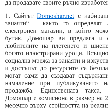
да продавате своите ръчно изработе
1. Сайтът
Domoshar.net
е набиращ 
занаяти“ – както го определят 
електронен магазин, в който мож
бутик, Домошар ви предлага и с
любителите на плетенето и шиен
богато илюстрирани уроци. Всъщно
социална мрежа за занаяти и изкуств
и достъпът до ресурсите са безпла
могат сами да създават съдържани
намаление при публикуването 
продажба. Единствената такса,
Домошар е комисиона в размер на 
месечно върху стойността на реали