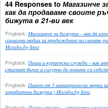
44 Responses to
Магазинче з
как да продаваме своите р
бижута в 21-ви век
Pingback:
Магазинче за бижута – как да изп
социални медии за продажбата на своите р
Marabu.bg блог
Pingback:
Пощи и куриерски служби – как а
стигнат бързо и сигурно до новите си собст
Pingback:
Пакет от 5 антикризисни мерки за
изработени бижута | Marabu.bg блог
Pingback:
Първи стъпки – започнете с планир