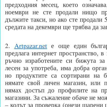
предходния месец, което означава
ноември не сте продали нищо пр
дължите такси, но ако сте продали 5
средата на декември ще трябва да за
2.
Artpazar.net
е още един българ
предлага интернет пространство, в 
ръчно изработените си бижута за
лесен за употреба, има добра орган
но продуктите са сортирани на ба
нямате свой личен магазин, или п
нямах достъп до профилите на пр
магазини. За съжаление обаче не мо
– кодът за проверка (онези шарени 