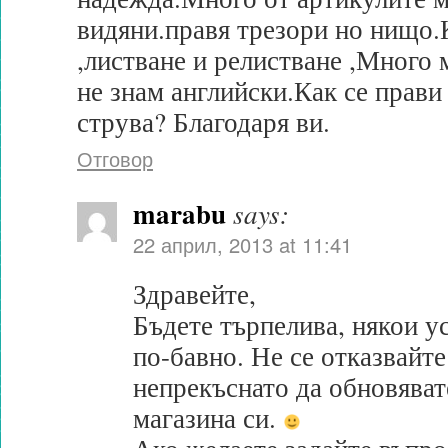
видяни.правя трезори но нищо.
,листване и релистване ,Много 
не знам английски.Как се прави
струва? Благодаря ви.
Отговор
marabu
says:
22 април, 2013 at 11:41
Здравейте,
Бъдете търпелива, някои у
по-бавно. Не се отказвайт
непрекъснато да обновява
магазина си.