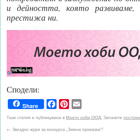
и дейността, която развиваме,
престижа ни.
Сподели:
Facebook
Pinterest
Email
Share
Тази статия е публикувана в
Моето хоби ООД
. Запазете
постоян
←
Звездно жури за конкурса „Зимна приказка“!