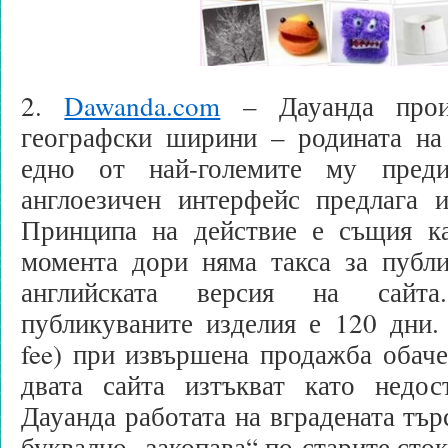
2.
Dawanda.com
– Дауанда произ
географски ширини – родината на 
едно от най-големите му пред
англоезичен интерфейс предлага 
Принципа на действие е същия к
момента дори няма такса за публи
английската версия на сайта
публикуваните изделия е 120 дни. 
fee) при извършена продажба обаче
двата сайта изтъкват като недо
Дауанда работата на вградената тър
буквално „закопава“ по-старите сток