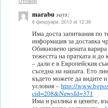
Отговор
marabu
says:
6 февруари, 2013 at 12:39
Има доста запитвания по т
информация за доставка ч
Обикновено цената варира
тежестта на пратката и до 
– дали е в Европейския съю
съседна на нашата. Ето лин
където можете да видите и
условия –
http://www.bgpos
cid=208&NewsId=371
Има и разлика в цените, вз