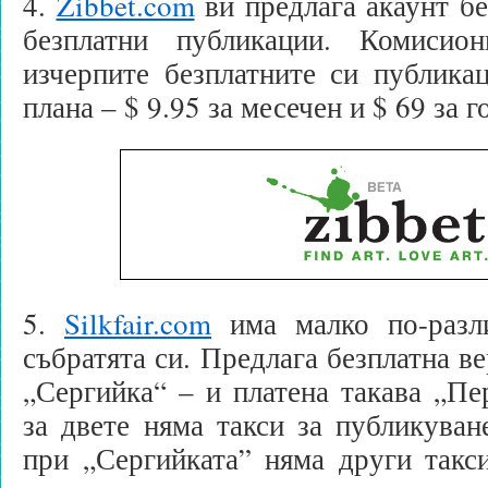
4.
Zibbet.com
ви предлага акаунт бе
безплатни публикации. Комисио
изчерпите безплатните си публика
плана – $ 9.95 за месечен и $ 69 за 
5.
Silkfair.com
има малко по-разли
събратята си. Предлага безплатна ве
„Сергийка“ – и платена такава „Пе
за двете няма такси за публикуван
при „Сергийката” няма други такс