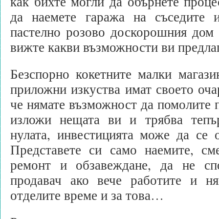
как бихте могли да обърнете проце
да наемете гаража на съседите 
пастелно розово доскорошния дом 
вижте какви възможности ви предлаг
Безспорно кокетните малки магази
приложни изкуства имат своето очар
че нямате възможност да помолите п
изложи нещата ви и трябва тепъ
нулата, инвестицията може да се 
Представете си само наемите, сме
ремонт и обзавеждане, да не сп
продавач ако вече работите и н
отделите време и за това…