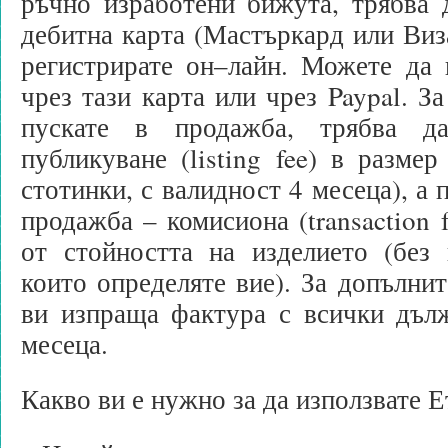
ръчно изработени бижута, трябва 
дебитна карта (Мастъркард или Виза
регистрирате он–лайн. Можете да 
чрез тази карта или чрез Paypal. За
пускате в продажба, трябва д
публикуване (listing fee) в размер
стотинки, с валидност 4 месеца), а 
продажба – комисиона (transaction 
от стойността на изделието (без 
които определяте вие). За допълнит
ви изпраща фактура с всички дъл
месеца.
Какво ви е нужно за да използвате Е