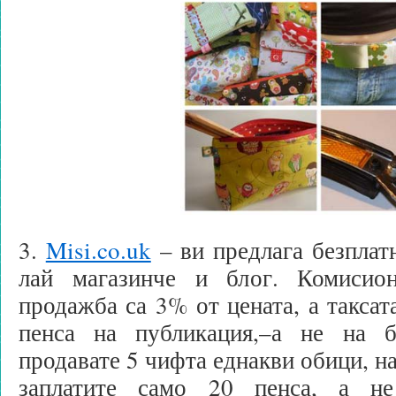
3.
Misi.co.uk
– ви предлага безплатн
лай магазинче и блог. Комисио
продажба са 3% от цената, а таксат
пенса на публикация,–а не на б
продавате 5 чифта еднакви обици, н
заплатите само 20 пенса, а не 