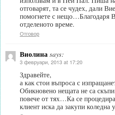
използвам и в Пей Пал. Пиша на
отговарят, та се чудех, дали Ви
помогнете с нещо…Благодаря В
отделеното време.
Отговор
Виолина
says:
3 февруари, 2013 at 17:20
Здравейте,
а как стои въпроса с изпращан
Обикновено нещата не са скъпи,
повече от тях…Ка се процедира
клиент иска да закупи коледна 