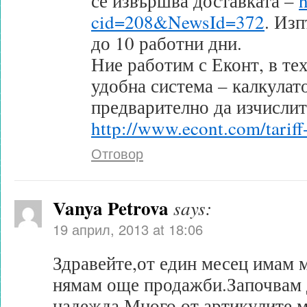
се извършва доставката –
h
cid=208&NewsId=372
. Изп
до 10 работни дни.
Ние работим с Еконт, в те
удобна система – калкулат
предварително да изчислит
http://www.econt.com/tariff-
Отговор
Vanya Petrova
says:
19 април, 2013 at 18:06
Здравейте,от един месец имам м
нямам още продажби.Започвам 
надежда.Много от артикулите м