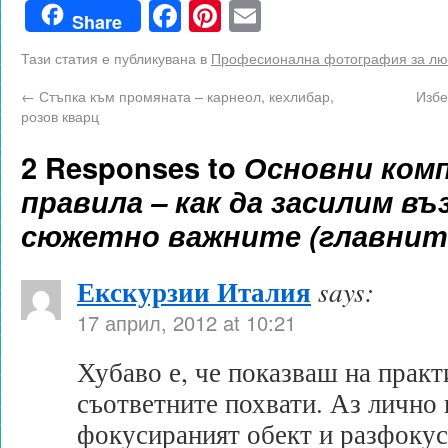
Facebook
Pinterest
Email
Share
Тази статия е публикувана в
Професионална фотография за лю
←
Стъпка към промяната – карнеол, кехлибар,
Избе
розов кварц
2 Responses to
Основни ком
правила – как да засилим в
сюжетно важните (главнит
Екскурзии Италия
says:
17 април, 2012 at 10:21
Хубаво е, че показваш на практ
съответните похвати. Аз лично
фокусираният обект и разфокус