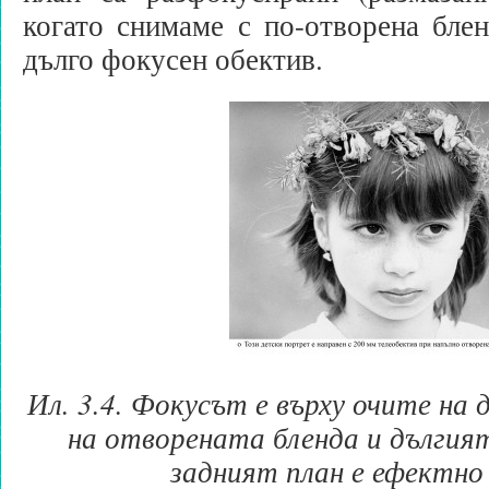
когато снимаме с по-отворена бле
дълго фокусен обектив.
Ил. 3.4. Фокусът е върху очите на
на отворената бленда и дългия
задният план е ефектно