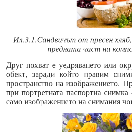
Ил.3.1.Сандвичът от пресен хляб,
предната част на комп
Друг похват е уедряването или окр
обект, заради който правим снимк
пространство на изображението. Пр
при портретната паспортна снимка 
само изображението на снимания чо