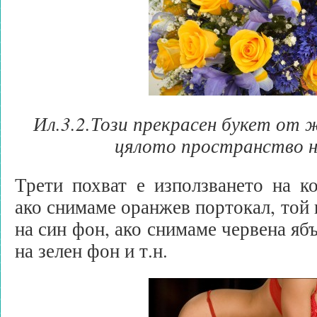
Ил.3.2.Този прекрасен букет от 
цялото пространство н
Трети похват е използването на к
ако снимаме оранжев портокал, той 
на син фон, ако снимаме червена ябъ
на зелен фон и т.н.