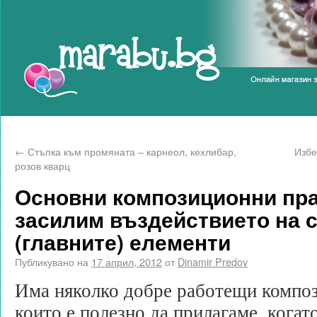
Marabu.bg Blog
←
Стъпка към промяната – карнеол, кехлибар,
Избе
розов кварц
Основни композиционни пра
засилим въздействието на 
(главните) елементи
Публикувано на
17 април, 2012
от
Dinamir Predov
Има няколко добре работещи композ
които е полезно да прилагаме, когат