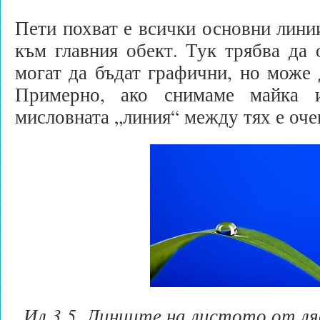
Пети похват е всички основни линии
към главния обект. Тук трябва да 
могат да бъдат графични, но може 
Примерно, ако снимаме майка 
мисловната „линия“ между тях е оче
Ил.3.5. Линиите на листото от ля