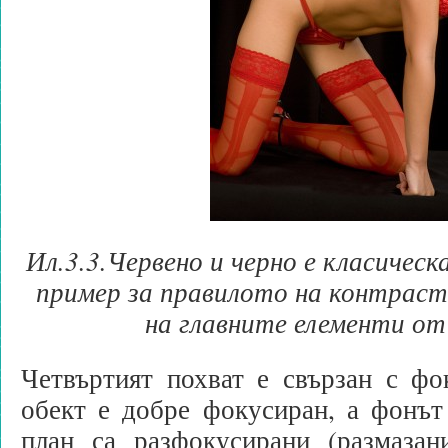
Ил.3.3.Червено и черно е класическ
пример за правилото на контраст
на главните елементи от
Четвъртият похват е свързан с фо
обект е добре фокусиран, а фонът
план са разфокусирани (размазани