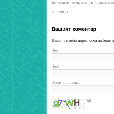
Тази статия е публикувана в
Предизвикате
←
Бленда I
Вашият коментар
Вашият имейл адрес няма да бъде 
Име
*
Имейл
*
Интернет страница