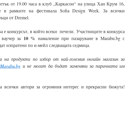
етък от 19.00 часа в клуб „Каркасон“ на улица Хан Крум 16,
е в рамките на фестивала Sofia Design Week. За всички
ъци от Dremel.
а е конкурсът, в който всеки печели. Участниците в конкурса
10 %
 ваучер за
намаление при пазаруване в Marabu.bg с
дат изпратени по и-мейл следващата седмица.
а на продукти по избор от най-големия онлайн магазин за
Marabu.bg
и не могат да бъдат заменяни за паричната им
а всички автори за огромния интерес и прекрасни бижута!
ook
terest
Email