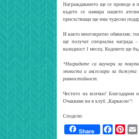
Награждаването ще се проведе в п
където се намира нашето атели
присъстващи ще има чудесни подар
И както многократно обявихме, тов
ще получат специална награда –
валидност 1 месец. Кодовете ще бъ
*
Наградите са ваучери за покупк
мъниста и аксесоари за бижута
равностойност.
Честито на всички! Благодарим н
Очакваме ви в клуб „Каркасон“!
Сподели:
Faceb
Pin
Share