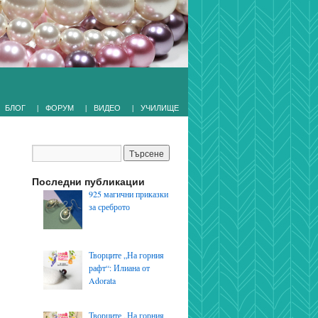
|
|
|
БЛОГ
ФОРУМ
ВИДЕО
УЧИЛИЩЕ
Последни публикации
925 магични приказки
за среброто
Творците „На горния
рафт“: Илиана от
Adorata
Творците „На горния