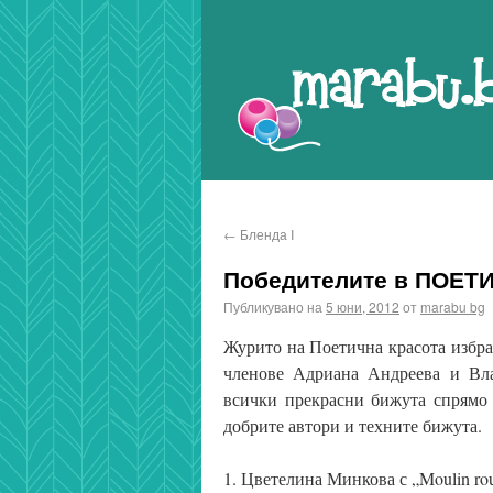
Marabu.bg Blog
←
Бленда I
Победителите в ПОЕТ
Публикувано на
5 юни, 2012
от
marabu bg
Журито на Поетична красота избра
членове Адриана Андреева и Вла
всички прекрасни бижута спрямо 
добрите автори и техните бижута.
1. Цветелина Минкова с „Moulin rou