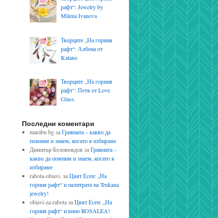
рафт“: Jewelry by
Milena Ivanova
Творците „На горния
рафт“: Албена от
Katano
Творците „На горния
рафт“: Петя от Love
Glass.
Последни коментари
marabu bg
за
Гривната – какво да
помним и знаем, когато я избираме
Димитър Беловеждов
за
Гривната –
какво да помним и знаем, когато я
избираме
rabota-obiavi.
за
Цвят Есен: „На
горния рафт“ и палитрата на Trukana
jewelry!
obiavi-za-rabota
за
Цвят Есен: „На
горния рафт“ и вино ROSALEA!