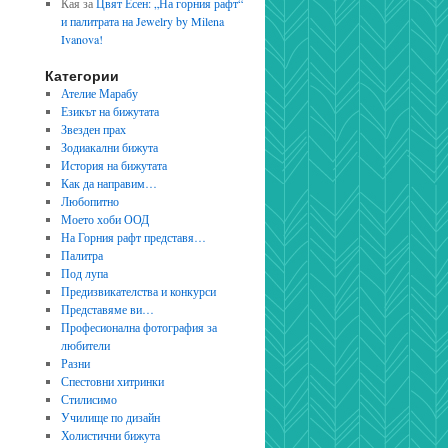
Кая
за
Цвят Есен: „На горния рафт“
и палитрата на Jewelry by Milena
Ivanova!
Категории
Ателие Марабу
Езикът на бижутата
Звезден прах
Зодиакални бижута
История на бижутата
Как да направим…
Любопитно
Моето хоби ООД
На Горния рафт представя…
Палитра
Под лупа
Предизвикателства и конкурси
Представяме ви…
Професионална фотография за
любители
Разни
Спестовни хитринки
Стилисимо
Училище по дизайн
Холистични бижута