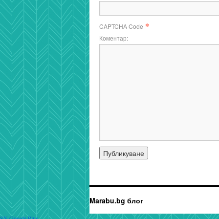
*
CAPTCHA Code
Коментар:
Marabu.bg блог
SN Google Plus