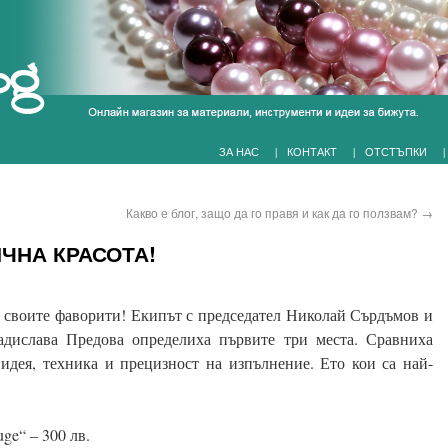
|
|
|
ЗА НАС
КОНТАКТ
ОТСТЪПКИ
Какво е блог, защо да го правя и как да го ползвам?
→
ИЧНА КРАСОТА!
 своите фаворити! Екипът с председател Николай Сърдъмов и
дислава Предова определиха първите три места.
Сравниха
идея, техника и прецизност на изпълнение. Ето кои са най-
ge“ – 300 лв.