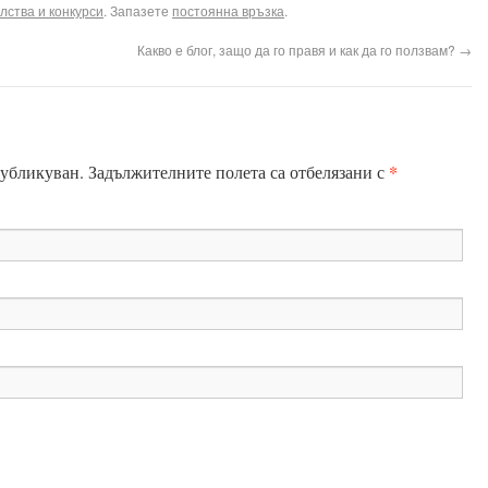
лства и конкурси
. Запазете
постоянна връзка
.
Какво е блог, защо да го правя и как да го ползвам?
→
*
публикуван.
Задължителните полета са отбелязани с