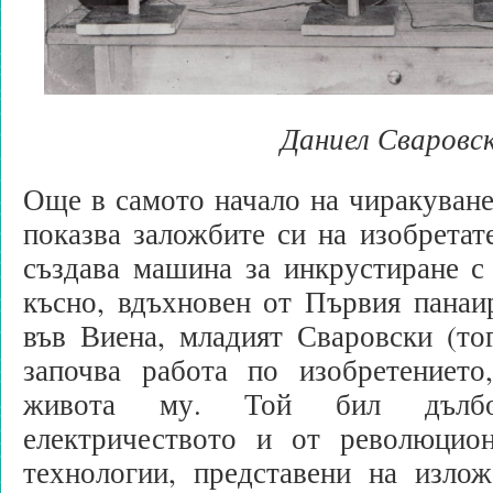
Даниел Сваровс
Още в самото начало на чиракуван
показва заложбите си на изобретат
създава машина за инкрустиране 
късно, вдъхновен от Първия панаи
във Виена, младият Сваровски (тог
започва работа по изобретениет
живота му. Той бил дълбо
електричеството и от революцио
технологии, представени на изло