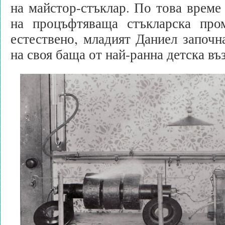
на майстор-стъклар. По това време
на процъфтяваща стъкларска про
естествено, младият Даниел започна
на своя баща от най-ранна детска въ