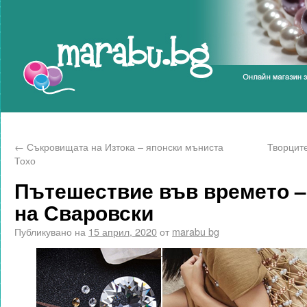
Marabu.bg Blog
←
Съкровищата на Изтока – японски мъниста
Творците
Тохо
Пътешествие във времето –
на Сваровски
Публикувано на
15 април, 2020
от
marabu bg