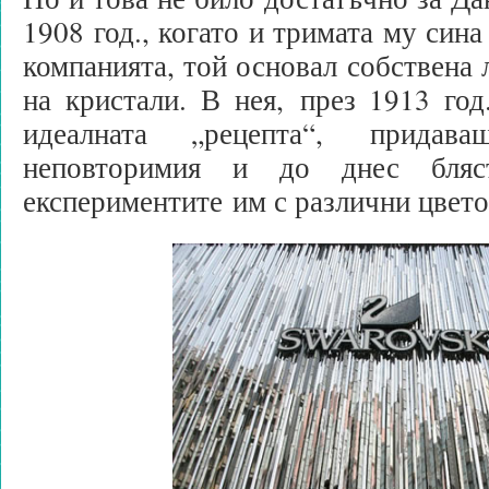
1908 год., когато и тримата му син
компанията, той основал собствена 
на кристали. В нея, през 1913 год
идеалната „рецепта“, придав
неповторимия и до днес бляс
експериментите им с различни цвето