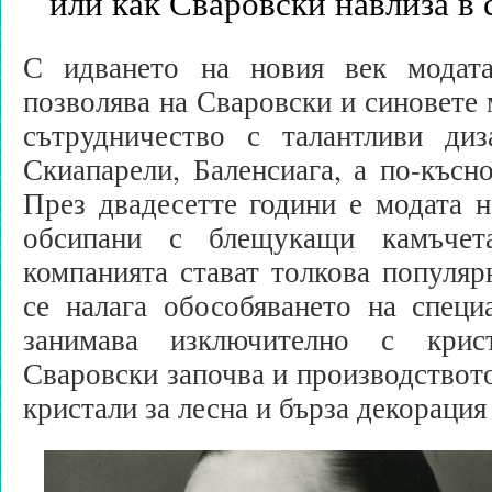
или как Сваровски навлиза в 
С идването на новия век модата
позволява на Сваровски и синовете 
сътрудничество с талантливи ди
Скиапарели, Баленсиага, а по-късн
През двадесетте години е модата н
обсипани с блещукащи камъчет
компанията стават толкова популярн
се налага обособяването на специ
занимава изключително с крис
Сваровски започва и производството
кристали за лесна и бърза декорация