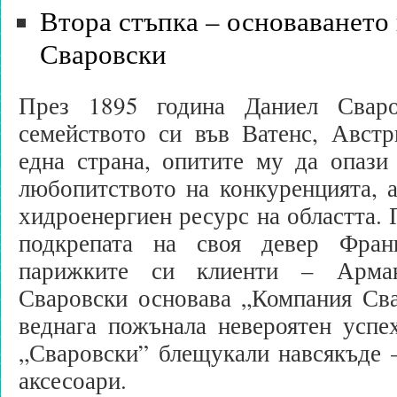
Втора стъпка – основаването
Сваровски
През 1895 година Даниел Свар
семейството си във Ватенс, Австр
една страна, опитите му да опази
любопитството на конкуренцията, а
хидроенергиен ресурс на областта. 
подкрепата на своя девер Фра
парижките си клиенти – Арма
Сваровски основава „Компания Сва
веднага пожънала невероятен успе
„Сваровски” блещукали навсякъде 
аксесоари.