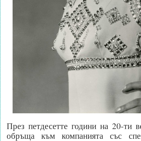
През петдесетте години на 20-ти 
обръща към компанията със сп