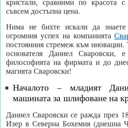
кристали, сравними по красота с
съвсем достъпна цена.
Нима не бихте искали да знаете
огромния успех на компанията
Сва
постоянния стремеж към иновации. Т
основателя Даниел Сваровски, е
философията на фирмата и до днес
магията Сваровски!
Началото – младият Дан
машината за шлифоване на к
Даниел Сваровски се ражда през 18
Изер в Северна Бохемия (днешна Ч