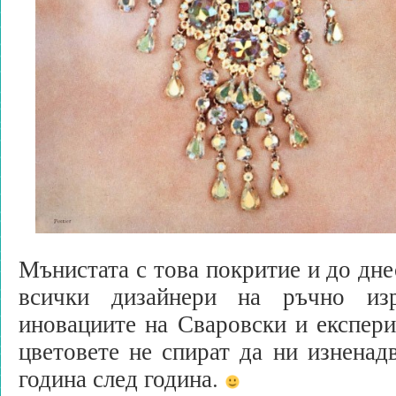
Мънистата с това покритие и до дне
всички дизайнери на ръчно из
иновациите на Сваровски и експер
цветовете не спират да ни изненадв
година след година.