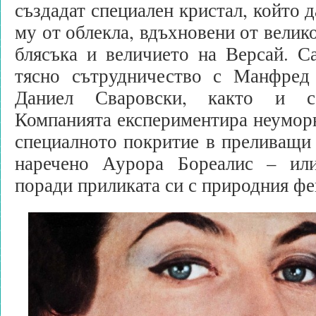
създадат специален кристал, който 
му от облекла, вдъхновени от велико
блясъка и величието на Версай. С
тясно сътрудничество с Манфред
Даниел Сваровски, както и с
Компанията експериментира неуморн
специалното покритие в преливащи с
наречено Аурора Бореалис – ил
поради приликата си с природния фе