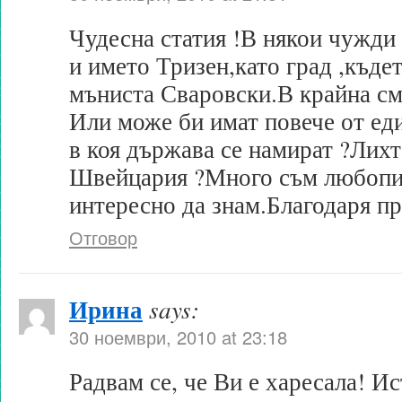
Чудесна статия !В някои чужди
и името Тризен,като град ,къде
мъниста Сваровски.В крайна см
Или може би имат повече от ед
в коя държава се намират ?Лих
Швейцария ?Много съм любопит
интересно да знам.Благодаря п
Отговор
Ирина
says:
30 ноември, 2010 at 23:18
Радвам се, че Ви е харесала! И