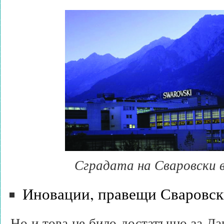
Сградата на Сваровски 
Иновации, правещи Сваровск
Но и това не било достатъчно за Да