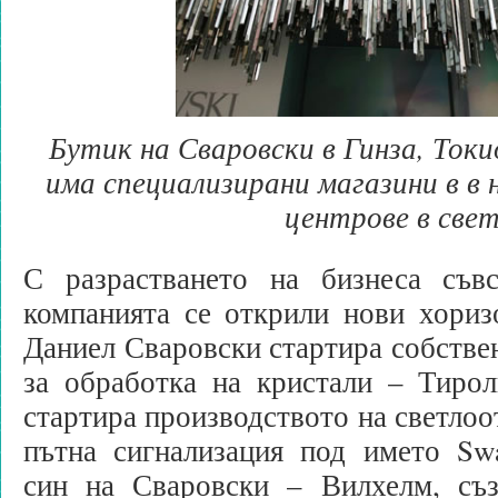
Бутик на Сваровски в Гинза, Ток
има специализирани магазини в в
центрове в све
С разрастването на бизнеса съв
компанията се открили нови хориз
Даниел Сваровски стартира собстве
за обработка на кристали – Тирол
стартира производството на светлоо
пътна сигнализация под името Swa
син на Сваровски – Вилхелм, съз