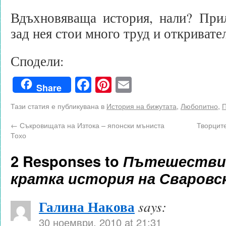
Вдъхновяваща история, нали? Прил
зад нея стои много труд и откривате
Сподели:
Facebook
Pinterest
Email
Share
Тази статия е публикувана в
История на бижутата
,
Любопитно
,
П
←
Съкровищата на Изтока – японски мъниста
Творците
Тохо
2 Responses to
Пътешествие
кратка история на Сваровс
Галина Накова
says:
30 ноември, 2010 at 21:31