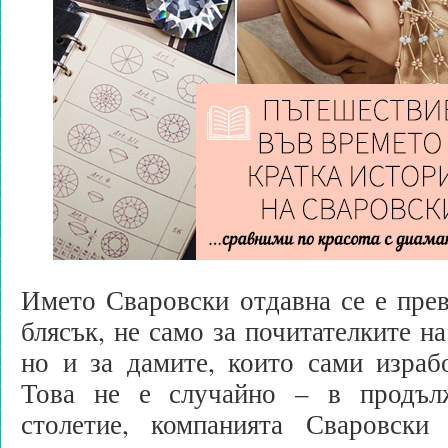
Името Сваровски отдавна се е пре
блясък, не само за почитателките н
но и за дамите, които сами израб
Това не е случайно – в продъл
столетие, компанията Сваровски