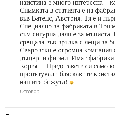
наистина е много интересна – к
Снимката в статията е на фабри
във Ватенс, Австрия. Тя е и пър
Специално за фабриката в Триз
съм сигурна дали е за мъниста. 
срещала във връзка с лещи за 
Сваровски е огромна компания 
дъщерни фирми. Имат фабрики 
Корея… Представете си само ко
пропътували бляскавите кристал
нашите бижута!
Отговор