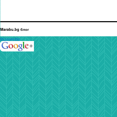
Marabu.bg блог
SN Google Plus