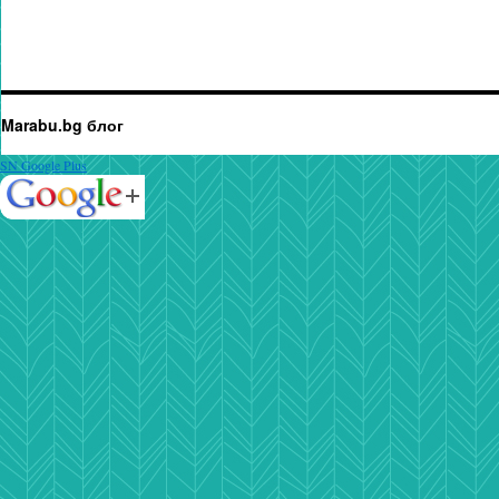
Marabu.bg блог
SN Google Plus