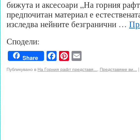
бижута и аксесоари „На горния рафт
предпочитан материал е естествената
изследва нейните безгранични …
Пр
Сподели:
Facebook
Pinterest
Email
Share
Публикувано в
На Горния рафт представя...
,
Представяме ви...
|