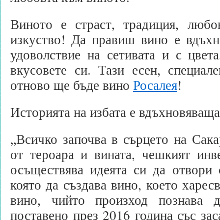
Виното е страст, традиция, люб
изкуство! Да правиш вино е вдъхн
удоволствие на сетивата и с цвета
вкусовете си. Тази есен, специал
отново ще бъде вино
Росалея
!
Историята на избата е вдъхновяваща
„Всичко започва в сърцето на Сака
от тероара и вината, чешкият инв
осъществява идеята си да отвори 
която да създава вино, което харес
вино, чийто произход познава
поставено през 2016 година със зас