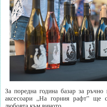
За поредна година базар за ръчно
аксесоари „На горния рафт” ще 
любовта към виното.