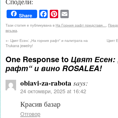
Сподели:
Facebook
Pinterest
Email
Share
Тази статия е публикувана в
На Горния рафт представя...
,
Предс
връзка
.
←
Цвят Есен: „На горния рафт“ и палитрата на
Цвят Е
Trukana jewelry!
One Response to
Цвят Есен: 
рафт“ и вино ROSALEA!
obiavi-za-rabota
says:
24 октомври, 2025 at 16:42
Красив базар
Отговор