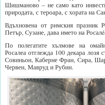
Шишманово – не само като инвести
природата, с тероара, с хората на Са
Вдъхновена от римския празник Ро
Петър, Сузане, дава името на Росалé
По полегатите хълмове на омайн
Росалеа отглежда 100 декара лозя с
Совиньон, Каберне Фран, Сира, Ша
Червен, Мавруд и Рубин.