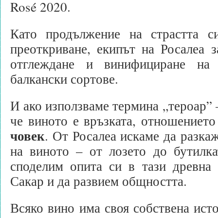
Rosé 2020.
Като продължение на страстта с
преоткриване, екипът на Росалеа з
отглеждане и винифициране на
балкански сортове.
И ако използваме термина „тероар” 
че виното е връзката, отношениет
човек
. От Росалеа искаме да разка
на виното – от лозето до бутилка
споделим опита си в тази древна 
Сакар и да развием общността.
Всяко вино има своя собствена ист