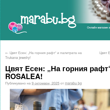
Marabu.bg Blog
←
Цвят Есен: „На горния рафт“ и палитрата на
Цвят Е
Trukana jewelry!
Цвят Есен: „На горния рафт
ROSALEA!
Публикувано на
9 октомври, 2025
от
marabu bg