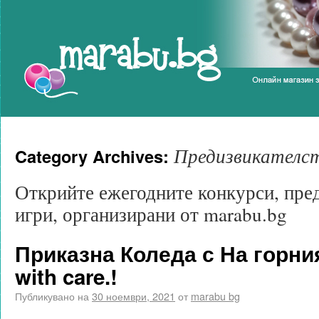
Marabu.bg Blog
Предизвикателст
Category Archives:
Открийте ежегодните конкурси, пред
игри, организирани от marabu.bg
Приказна Коледа с На горни
with care.!
Публикувано на
30 ноември, 2021
от
marabu bg