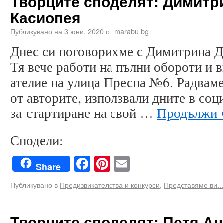
Творците споделят: Димитр
Касиопея
Публикувано на
3 юни, 2020
от
marabu bg
Днес си поговорихме с Димитрина Д
Тя вече работи на пълни обороти и в
ателие на улица Преспа №6. Радваме 
от авторите, използвали дните в соц
за стартиране на свой …
Продължи 
Сподели:
Facebook
Pinterest
Email
Share
Публикувано в
Предизвикателства и конкурси
,
Представяме ви...
Творците споделят: Петя Ан