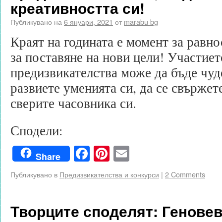
креативността си!
Публикувано на
6 януари, 2021
от
marabu bg
Краят на годината е момент за равно
за поставяне на нови цели! Участиет
предизвикателства може да бъде чуд
развиете уменията си, да се свържет
сверите часовника си.
Сподели:
Facebook
Pinterest
Email
Share
Публикувано в
Предизвикателства и конкурси
|
2 Comments
Творците споделят: Геновев