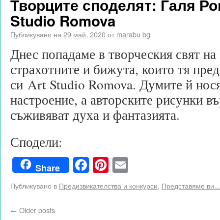
Творците споделят: Галя Ро
Studio Romova
Публикувано на
29 май, 2020
от
marabu bg
Днес попадаме в творческия свят на
страхотните и бижута, които тя пред
си Art Studio Romova. Думите й нос
настроение, а авторските рисунки в
съживяват духа и фантазията.
Сподели:
Facebook
Pinterest
Email
Share
Публикувано в
Предизвикателства и конкурси
,
Представяме ви...
←
Older posts