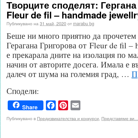
Творците споделят: Гергана
Fleur de fil – handmade jewellr
Публикувано на
31 май, 2020
от
marabu bg
Беше ни много приятно да прочетем
Герагана Григорова от Fleur de fil – 
е прекарала дните на изолация по ма
начин от авторите досега. Имала е 
далеч от шума на големия град, …
П
Сподели:
Facebook
Pinterest
Email
Share
Публикувано в
Предизвикателства и конкурси
,
Представяме ви...