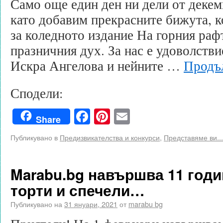
Само още един ден ни дели от декем
като добавим прекрасните бижута, к
за коледното издание На горния рафт
празничния дух. За нас е удоволстви
Искра Ангелова и нейните …
Продъ
Сподели:
Facebook
Pinterest
Email
Share
Публикувано в
Предизвикателства и конкурси
,
Представяме ви...
Marabu.bg навършва 11 годи
торти и спечели…
Публикувано на
31 януари, 2021
от
marabu bg