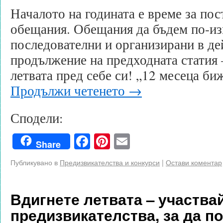
Началото на годината е време за пос
обещания. Обещания да бъдем по-из
последователни и организирани в де
продължение на предходната статия 
летвата пред себе си! „12 месеца б
Продължи четенето
→
Сподели:
Facebook
Pinterest
Email
Share
Публикувано в
Предизвикателства и конкурси
|
Остави коментар
Вдигнете летвата – участва
предизвикателства, за да п