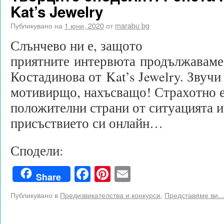
Kat’s Jewelry
Публикувано на
1 юни, 2020
от
marabu bg
Слънчево ни е, защото
приятните интервюта продължаваме 
Костадинова от Kat’s Jewelry. Звучи
мотивирщо, нахъсващо! Страхотно е,
положителни страни от ситуацията и
присъствието си онлайн…
Сподели:
Facebook
Pinterest
Email
Share
Публикувано в
Предизвикателства и конкурси
,
Представяме ви...