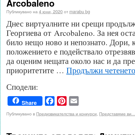
Arcobaleno
Публикувано на
4 юни, 2020
от
marabu bg
Днес виртуалните ни срещи продълж
Георгиева от Arcobaleno. За нея ост
било нещо ново и непознато. Дори, к
положението е подействало отрезвяв
да оценим нещата около нас и да пр
приоритетите …
Продължи четенет
Сподели:
Facebook
Pinterest
Email
Share
Публикувано в
Предизвикателства и конкурси
,
Представяме ви...