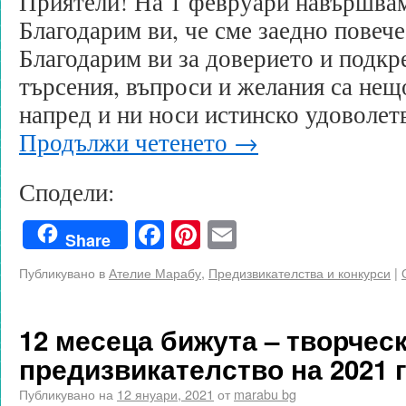
Приятели! На 1 февруари навършвам
Благодарим ви, че сме заедно повече
Благодарим ви за доверието и подкр
търсения, въпроси и желания са нещ
напред и ни носи истинско удоволет
Продължи четенето
→
Сподели:
Facebook
Pinterest
Email
Share
Публикувано в
Ателие Марабу
,
Предизвикателства и конкурси
|
12 месеца бижута – творчес
предизвикателство на 2021 
Публикувано на
12 януари, 2021
от
marabu bg