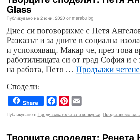
Glass
Публикувано на
2 юни, 2020
от
marabu bg
Днес си поговорихме с Петя Ангелов
Разказът и за дните в социална изол
и успокояващ. Макар че, през това в
работилницата си от град София и е
на работа, Петя …
Продължи четен
Сподели:
Facebook
Pinterest
Email
Share
Публикувано в
Предизвикателства и конкурси
,
Представяме ви...
Творците споделят: Ренета 