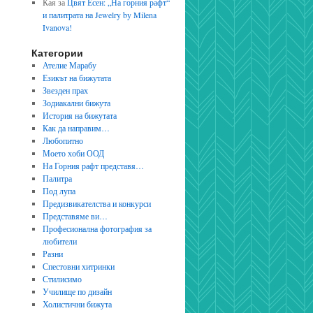
Кая
за
Цвят Есен: „На горния рафт“
и палитрата на Jewelry by Milena
Ivanova!
Категории
Ателие Марабу
Езикът на бижутата
Звезден прах
Зодиакални бижута
История на бижутата
Как да направим…
Любопитно
Моето хоби ООД
На Горния рафт представя…
Палитра
Под лупа
Предизвикателства и конкурси
Представяме ви…
Професионална фотография за
любители
Разни
Спестовни хитринки
Стилисимо
Училище по дизайн
Холистични бижута