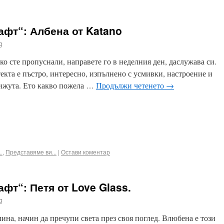
афт“: Албена от Katano
g
ко сте пропуснали, направете го в неделния ден, даслужава си.
екта е пъстро, интересно, изпълнено с усмивки, настроение и
бижута. Ето какво пожела …
Продължи четенето
→
ook
terest
Email
.
,
Представяме ви...
|
Остави коментар
фт“: Петя от Love Glass.
g
лина, начин да пречупи света през своя поглед. Влюбена е този