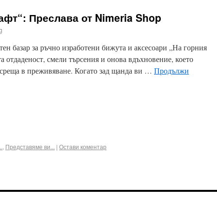
афт“: Преслава от Nimeria Shop
g
етен базар за ръчно изработени бижута и аксесоари „На горния
та отдаденост, смели търсения и онова вдъхновение, което
а среща в преживяване. Когато зад щанда ви …
Продължи
ook
terest
Email
.
,
Представяме ви...
|
Остави коментар