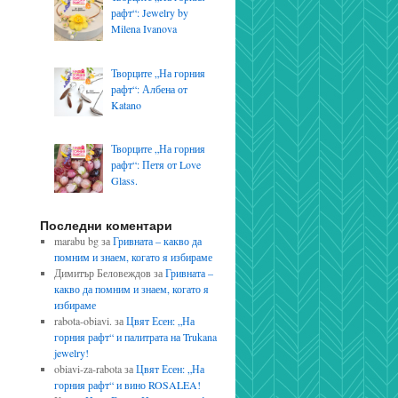
рафт“: Jewelry by
Milena Ivanova
Творците „На горния
рафт“: Албена от
Katano
Творците „На горния
рафт“: Петя от Love
Glass.
Последни коментари
marabu bg
за
Гривната – какво да
помним и знаем, когато я избираме
Димитър Беловеждов
за
Гривната –
какво да помним и знаем, когато я
избираме
rabota-obiavi.
за
Цвят Есен: „На
горния рафт“ и палитрата на Trukana
jewelry!
obiavi-za-rabota
за
Цвят Есен: „На
горния рафт“ и вино ROSALEA!