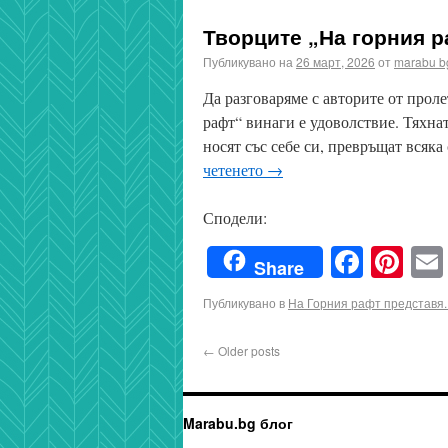
Творците „На горния р
Публикувано на
26 март, 2026
от
marabu b
Да разговаряме с авторите от прол
рафт“ винаги е удоволствие. Тяхна
носят със себе си, превръщат всяк
четенето
→
Сподели:
Faceb
Pin
Share
Публикувано в
На Горния рафт представя..
←
Older posts
Marabu.bg блог