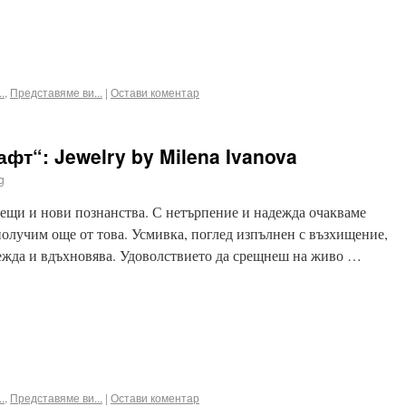
ook
terest
Email
.
,
Представяме ви...
|
Остави коментар
фт“: Jewelry by Milena Ivanova
g
ещи и нови познанства. С нетърпение и надежда очакваме
получим още от това. Усмивка, поглед изпълнен с възхищение,
ежда и вдъхновява. Удоволствието да срещнеш на живо …
ook
terest
Email
.
,
Представяме ви...
|
Остави коментар