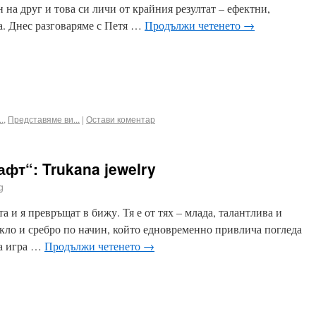
 на друг и това си личи от крайния резултат – ефектни,
а. Днес разговаряме с Петя …
Продължи четенето
→
ook
terest
Email
.
,
Представяме ви...
|
Остави коментар
фт“: Trukana jewelry
g
а и я превръщат в бижу. Тя е от тях – млада, талантлива и
тъкло и сребро по начин, който едновременно привлича погледа
ма игра …
Продължи четенето
→
ook
terest
Email