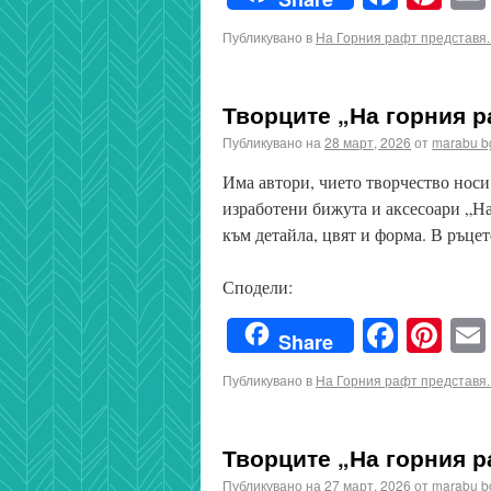
Публикувано в
На Горния рафт представя..
Творците „На горния р
Публикувано на
28 март, 2026
от
marabu b
Има автори, чието творчество носи 
изработени бижута и аксесоари „На
към детайла, цвят и форма. В ръце
Сподели:
Faceb
Pin
Share
Публикувано в
На Горния рафт представя..
Творците „На горния р
Публикувано на
27 март, 2026
от
marabu b