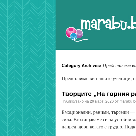
Marabu.bg Blog
Представяме в
Category Archives:
Представяме ви нашите ученици, п
Творците „На горния р
Публикувано на
29 март, 2026
от
marabu b
Емоционални, раними, търсещи — та
сила. Възхищаваме се на устойчивос
напред, дори когато е трудно. Под