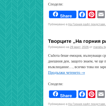
Сподели:
Faceb
Pin
Share
Публикувано в
На Горния рафт представя..
Творците „На горния ра
Публикувано на
29 март, 2026
от
marabu b
Събота беше емоция, вълнуващи ср
днешния ден, защото знаем, че ще 
възклицание…, всичко това ни зар
Продължи четенето
→
Сподели:
Faceb
Pin
Share
Публикувано в
На Горния рафт представя..