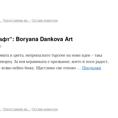
ook
terest
Email
.
,
Представяме ви...
|
Остави коментар
афт“: Boryana Dankova Art
g
мата и цвета, непрекъснато търсене на нови идеи – така
ворец. За нея керамиката е призвание, което ѝ носи радост,
ъв всяко нейно бижу. Щастливи сме отново …
Продължи
ook
terest
Email
.
,
Представяме ви...
|
Остави коментар