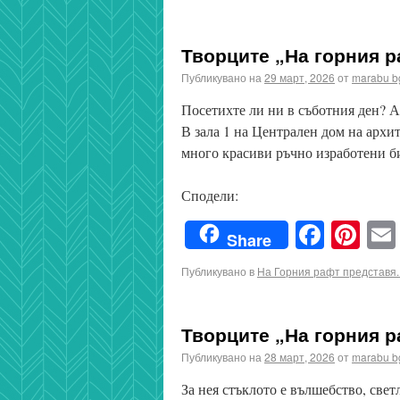
Творците „На горния р
Публикувано на
29 март, 2026
от
marabu b
Посетихте ли ни в съботния ден? А
В зала 1 на Централен дом на архит
много красиви ръчно изработени 
Сподели:
Faceb
Pin
Share
Публикувано в
На Горния рафт представя..
Творците „На горния ра
Публикувано на
28 март, 2026
от
marabu b
За нея стъклото е вълшебство, свет