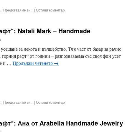
.
,
Представяме ви...
|
Остави коментар
афт“: Natali Mark – Handmade
g
усещане за лекота и вълшебство. Тя е част от базар за ръчно
 горния рафт“ от години – разпознаваема със своя фин усет
те ѝ …
Продължи четенето
→
ook
terest
Email
.
,
Представяме ви...
|
Остави коментар
афт“: Ана от Arabella Handmade Jewelry
g