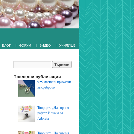
|
|
|
БЛОГ
ФОРУМ
ВИДЕО
УЧИЛИЩЕ
Последни публикации
925 магични приказки
за среброто
Творците „На горния
рафт“: Илиана от
Adorata
Творците „На горния