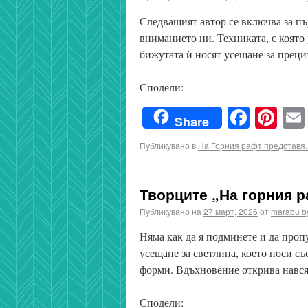
Следващият автор се включва за пъ
вниманието ни. Техниката, с която
бижутата ѝ носят усещане за прец
Сподели:
Faceb
Pin
Share
Публикувано в
На Горния рафт представя..
Творците „На горния р
Публикувано на
27 март, 2026
от
marabu b
Няма как да я подминете и да проп
усещане за светлина, което носи съ
форми. Вдъхновение открива нався
Сподели: