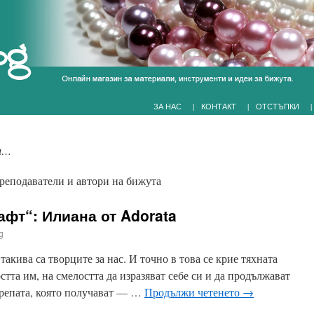
|
|
|
ЗА НАС
КОНТАКТ
ОТСТЪПКИ
и…
реподаватели и автори на бижута
афт“: Илиана от Adorata
g
кива са творците за нас. И точно в това се крие тяхната
тта им, на смелостта да изразяват себе си и да продължават
крепата, която получават — …
Продължи четенето
→