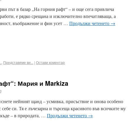
рви път в базар „На горния рафт“ – и още сега привлича
 работи, е рядко срещана и изключително впечатляваща, а
изност, въображение и фин усет …
Продължи четенето
→
ook
terest
Email
.
,
Представяме ви...
|
Остави коментар
афт“: Мария и Markiza
g
уснете нейният щанд – усмивка, присъствие и онова особено
с себе си. Тя е лъчезарна и търсеща красивото във всичките му
къде – в природата, …
Продължи четенето
→