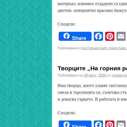
материал, взаимно отдадени са един
цветни, невероятно красиви бижут
Сподели:
Faceb
Pin
Share
Публикувано в
На Горния рафт представя..
Творците „На горния ра
Публикувано на
28 март, 2026
от
marabu b
Има творци, които улавят светлинат
смела в търсенията си, съчетава с
и докосва сърцето. В работата ѝ и
Сподели:
Faceb
Pin
Share