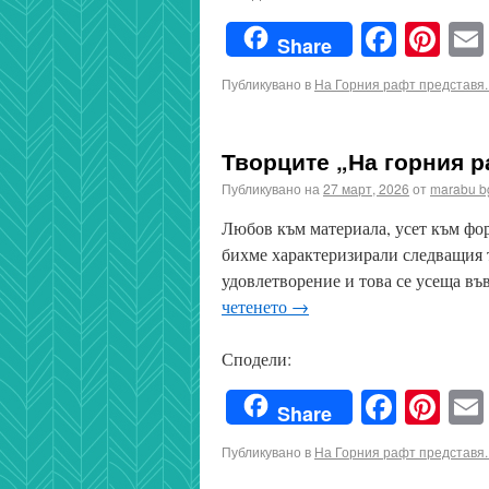
Faceb
Pin
Share
Публикувано в
На Горния рафт представя..
Творците „На горния р
Публикувано на
27 март, 2026
от
marabu b
Любов към материала, усет към фор
бихме характеризирали следващия т
удовлетворение и това се усеща в
четенето
→
Сподели:
Faceb
Pin
Share
Публикувано в
На Горния рафт представя..