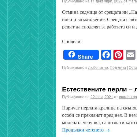
Публикувано на
11 декември, 2022
от
mara
Отмина седмица от срещата ни „На 
идеи и вдъхновение. Срещата с авт
решат да споделят за работата си 
Сподели:
Faceb
Pin
Share
Публикувано в
Любопитно
,
Под лупа
|
Оста
Естествените перли – 
Публикувано на
22 юни, 2021
от
marabu bg
Наричат перлата кралица на скъпоц
особи се прекланят пред нея. В не
мидената черупка, са познати като
Продължи четенето
→