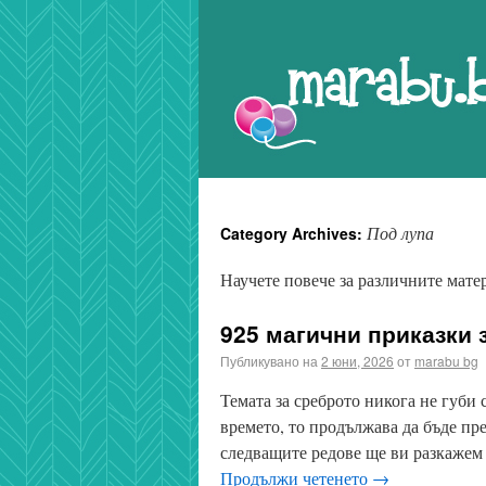
Marabu.bg Blog
Под лупа
Category Archives:
Научете повече за различните мат
925 магични приказки 
Публикувано на
2 юни, 2026
от
marabu bg
Темата за среброто никога не губи
времето, то продължава да бъде пре
следващите редове ще ви разкажем 
Продължи четенето
→