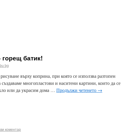
ook
terest
Email
 горещ батик!
bu bg
 рисуване върху коприна, при която се използва разтопен
 създаваме многопластови и наситени картини, които да се
екло или да украсим дома …
Продължи четенето
→
ook
terest
Email
ви коментар