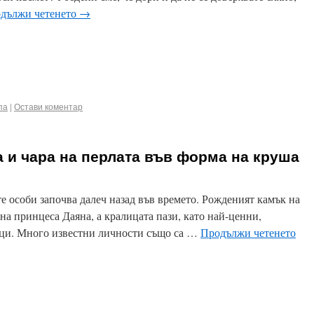
дължи четенето
→
ook
terest
Email
па
|
Остави коментар
та и чара на перлата във форма на круша
 особи започва далеч назад във времето. Рожденият камък на
на принцеса Даяна, а кралицата пази, като най-ценни,
еци. Много известни личности също са …
Продължи четенето
ook
terest
Email