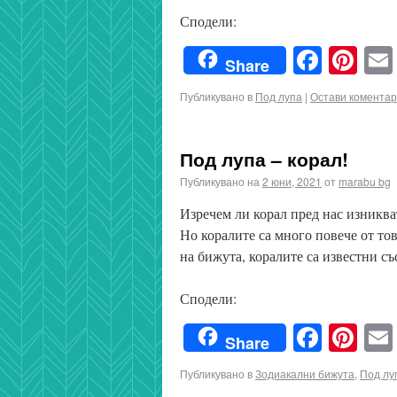
Сподели:
Faceb
Pin
Share
Публикувано в
Под лупа
|
Остави коментар
Под лупа – корал!
Публикувано на
2 юни, 2021
от
marabu bg
Изречем ли корал пред нас изниква
Но коралите са много повече от то
на бижута, коралите са известни с
Сподели:
Faceb
Pin
Share
Публикувано в
Зодиакални бижута
,
Под лу