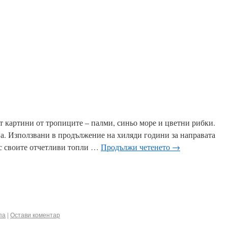
ook
terest
Email
т картини от тропиците – палми, синьо море и цветни рибки.
ва. Използвани в продължение на хиляди години за направата
ъс своите отчетливи топли …
Продължи четенето
→
ook
terest
Email
па
|
Остави коментар