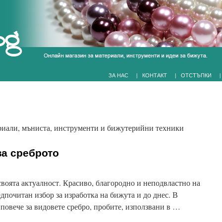
|
|
|
ЗА НАС
КОНТАКТ
ОТСТЪПКИ
ериали, мъниста, инструменти и бижутерийни техники
за среброто
 своята актуалност. Красиво, благородно и неподвластно на
дпочитан избор за изработка на бижута и до днес. В
повече за видовете сребро, пробите, използвани в …