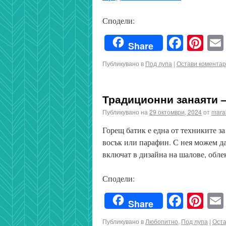
Сподели:
Faceb
Pin
Share
Публикувано в
Под лупа
|
Остави коментар
Традиционни занаяти –
Публикувано на
29 октомври, 2024
от
mara
Горещ батик е една от техниките за
восък или парафин. С нея можем да
включат в дизайна на шалове, обл
Сподели:
Faceb
Pin
Share
Публикувано в
Любопитно
,
Под лупа
|
Оста