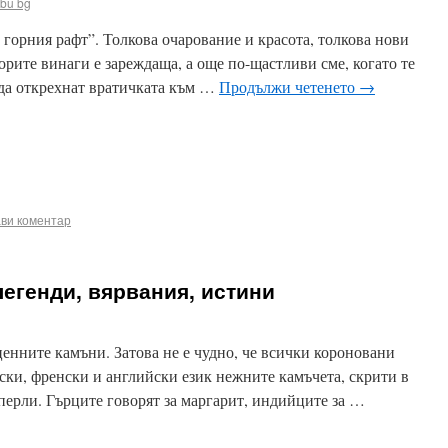
bu bg
горния рафт”. Толкова очарование и красота, толкова нови
орите винаги е зареждаща, а още по-щастливи сме, когато те
и да открехнат вратичката към …
Продължи четенето
→
ook
terest
Email
ви коментар
легенди, вярвания, истини
енните камъни. Затова не е чудно, че всички короновани
мски, френски и английски език нежните камъчета, скрити в
 перли. Гърците говорят за маргарит, индийците за …