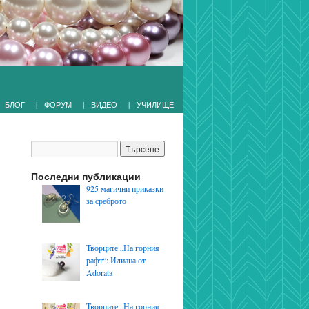
|
|
|
БЛОГ
ФОРУМ
ВИДЕО
УЧИЛИЩЕ
Последни публикации
925 магични приказки
за среброто
Творците „На горния
рафт“: Илиана от
Adorata
Творците „На горния