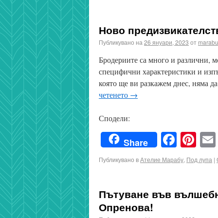
Ново предизвикателств
Публикувано на
26 януари, 2023
от
marabu
Бродериите са много и различни, м
специфични характеристики и изпъл
която ще ви разкажем днес, няма д
четенето
→
Сподели:
Faceb
Pin
Share
Публикувано в
Ателие Марабу
,
Под лупа
|
Пътуване във вълшебн
Опренова!