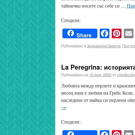
тайничко носите със себе си …
Про
Сподели:
Faceb
Pin
Share
Публикувано в
Зодиакални бижута
,
Под лу
La Peregrina: история
Публикувано на
16 юни, 2020
от
marabu bg
Любовта между перлите и кралските
месец юни е любим на Грейс Кели, 
наследени от майка си перлени об
→
Сподели:
Faceb
Pin