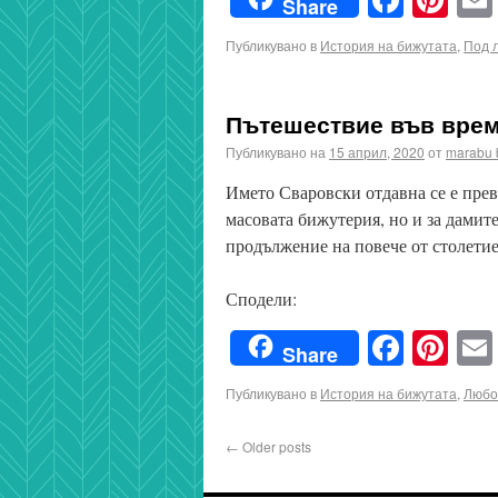
Share
Публикувано в
История на бижутата
,
Под 
Пътешествие във врем
Публикувано на
15 април, 2020
от
marabu 
Името Сваровски отдавна се е прев
масовата бижутерия, но и за дамите
продължение на повече от столети
Сподели:
Faceb
Pin
Share
Публикувано в
История на бижутата
,
Любо
←
Older posts