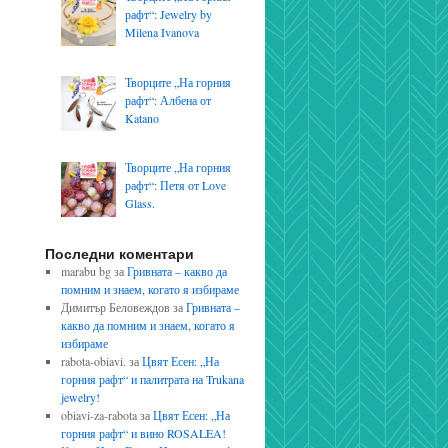
рафт“: Jewelry by
Milena Ivanova
Творците „На горния
рафт“: Албена от
Katano
Творците „На горния
рафт“: Петя от Love
Glass.
Последни коментари
marabu bg
за
Гривната – какво да
помним и знаем, когато я избираме
Димитър Беловеждов
за
Гривната –
какво да помним и знаем, когато я
избираме
rabota-obiavi.
за
Цвят Есен: „На
горния рафт“ и палитрата на Trukana
jewelry!
obiavi-za-rabota
за
Цвят Есен: „На
горния рафт“ и вино ROSALEA!