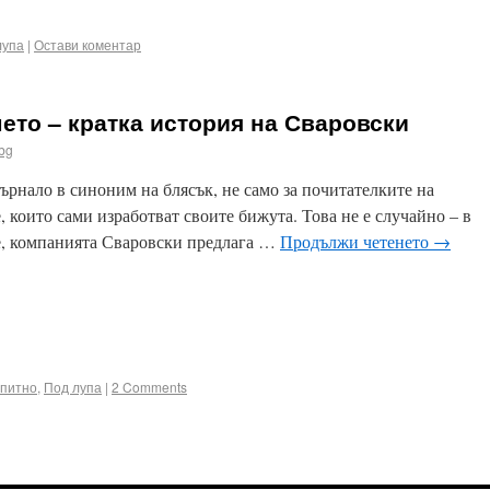
лупа
|
Остави коментар
ето – кратка история на Сваровски
bg
ърнало в синоним на блясък, не само за почитателките на
, които сами изработват своите бижута. Това не е случайно – в
е, компанията Сваровски предлага …
Продължи четенето
→
ook
terest
Email
питно
,
Под лупа
|
2 Comments