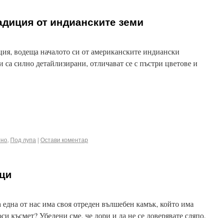
адиция от индианските земи
ция, водеща началото си от американските индиански
и са силно детайлизирани, отличават се с пъстри цветове и
ook
terest
Email
тно
,
Под лупа
|
Остави коментар
аци
а една от нас има своя отреден вълшебен камък, който има
оси късмет? Убедени сме, че дори и да не се доверявате сляпо,