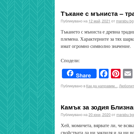
Тъкане с мъниста – тр
Публикувано на
12 май, 2021
от
marabu bg
Тъкането с мъниста е древна тради
племена. Характерните за тях шарк
имат огромно символно значение.
Сподели:
Faceb
Pin
Share
Публикувано в
Как да направим...
,
Любопи
Камък за зодия Близн
Публикувано на
20 юни, 2020
от
marabu bg
Хей, момичета, вярвате ли, че всяк
свойствата да ни закриля и да ни н