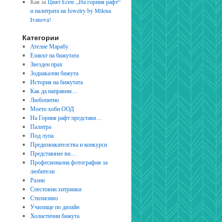
Кая
за
Цвят Есен: „На горния рафт“
и палитрата на Jewelry by Milena
Ivanova!
Категории
Ателие Марабу
Езикът на бижутата
Звезден прах
Зодиакални бижута
История на бижутата
Как да направим…
Любопитно
Моето хоби ООД
На Горния рафт представя…
Палитра
Под лупа
Предизвикателства и конкурси
Представяме ви…
Професионална фотография за
любители
Разни
Спестовни хитринки
Стилисимо
Училище по дизайн
Холистични бижута