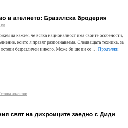
о в ателието: Бразилска бродерия
 bg
ожем да кажем, че всяка националност има своите особености,
нение, които я правят разпознаваема. Следващата техника, за
а остави безразличен никого. Може би ще ви се …
Продължи
ook
terest
Email
Остави коментар
ия свят на дихроиците заедно с Диди