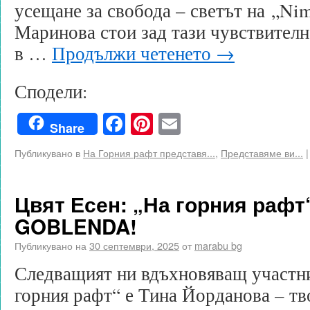
усещане за свобода – светът на „Ni
Маринова стои зад тази чувствителн
в …
Продължи четенето
→
Сподели:
Facebook
Pinterest
Email
Share
Публикувано в
На Горния рафт представя...
,
Представяме ви...
|
Цвят Есен: „На горния рафт
GOBLENDA!
Публикувано на
30 септември, 2025
от
marabu bg
Следващият ни вдъхновяващ участни
горния рафт“ е Тина Йорданова – тв