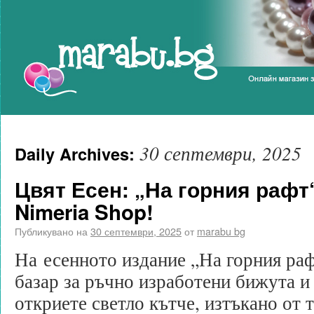
Marabu.bg Blog
30 септември, 2025
Daily Archives:
Цвят Есен: „На горния рафт
Nimeria Shop!
Публикувано на
30 септември, 2025
от
marabu bg
На есенното издание „На горния раф
базар за ръчно изработени бижута и
откриете светло кътче, изтъкано от 