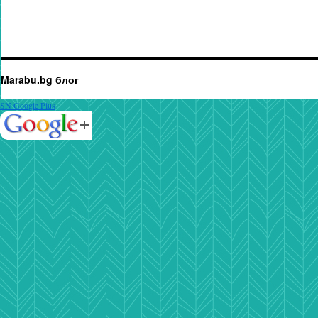
Marabu.bg блог
SN Google Plus