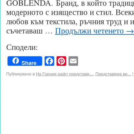
GOBLENDA. Бранд, в който традиц
модерното с изящество и стил. Всеки
любов към текстила, ръчния труд и 
съчетаваш …
Продължи четенето
→
Сподели:
Facebook
Pinterest
Email
Share
Публикувано в
На Горния рафт представя...
,
Представяме ви...
|