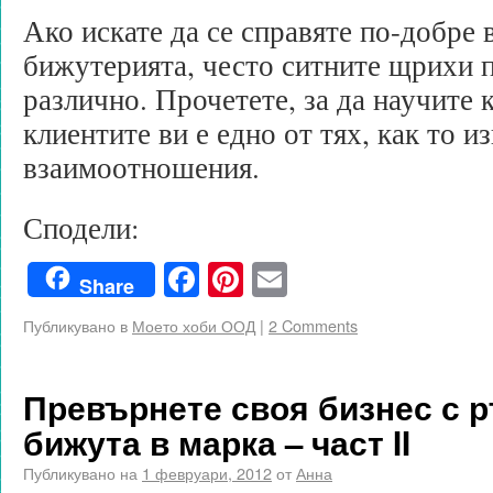
Ако искате да се справяте по-добре 
бижутерията, често ситните щрихи 
различно. Прочетете, за да научите 
клиентите ви е едно от тях, как то 
взаимоотношения.
Сподели:
Facebook
Pinterest
Email
Share
Публикувано в
Моето хоби ООД
|
2 Comments
Превърнете своя бизнес с 
бижута в марка – част II
Публикувано на
1 февруари, 2012
от
Анна