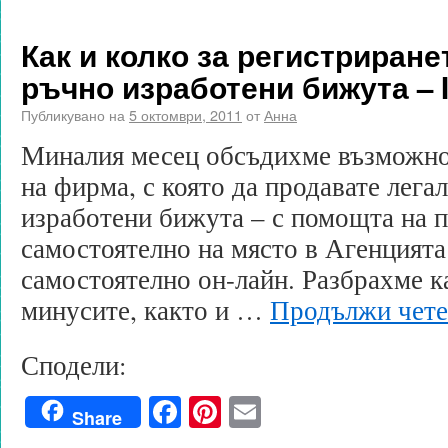
Как и колко за регистриране
ръчно изработени бижута – I
Публикувано на
5 октомври, 2011
от
Анна
Миналия месец обсъдихме възможнос
на фирма, с която да продавате лега
изработени бижута – с помощта на 
самостоятелно на място в Агенцията
самостоятелно он-лайн. Разбрахме к
минусите, както и …
Продължи чет
Сподели:
Facebook
Pinterest
Email
Share