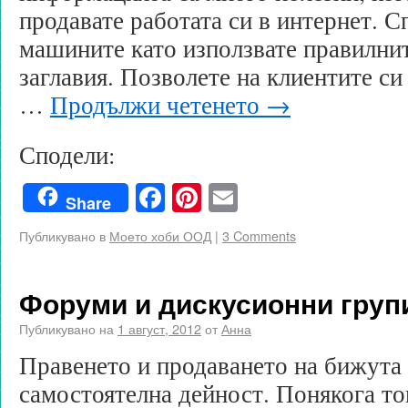
продавате работата си в интернет. С
машините като използвате правилни
заглавия. Позволете на клиентите си
…
Продължи четенето
→
Сподели:
Facebook
Pinterest
Email
Share
Публикувано в
Моето хоби ООД
|
3 Comments
Форуми и дискусионни групи
Публикувано на
1 август, 2012
от
Анна
Правенето и продаването на бижута
самостоятелна дейност. Понякога то