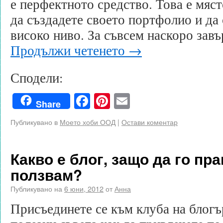
е перфектното средство. Това е мяс
да създадете своето портфолио и да 
високо ниво. За съвсем наскоро за
Продължи четенето
→
Сподели:
Facebook
Pinterest
Email
Share
Публикувано в
Моето хоби ООД
|
Остави коментар
Какво е блог, защо да го пра
ползвам?
Публикувано на
6 юни, 2012
от
Анна
Присъединете се към клуба на блогъ