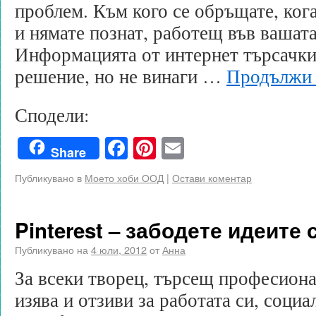
проблем. Към кого се обръщате, ког
и нямате познат, работещ във вашата
Информацията от интернет търсачки
решение, но не винаги …
Продължи 
Сподели:
Facebook
Pinterest
Email
Share
Публикувано в
Моето хоби ООД
|
Остави коментар
Pinterest – забодете идеите с
Публикувано на
4 юли, 2012
от
Анна
За всеки творец, търсещ професион
изява и отзиви за работата си, социа