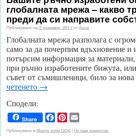
глобалната мрежа – какво тр
преди да си направите собс
Публикувано на
2 ноември, 2011
от
Анна
Глобалната мрежа разполага с огром
само за да почерпим вдъхновение и и
потърсим информация за материали,
при ръчно изработените бижута, или
съвет от съмишленици, било за нов
четенето
→
Сподели:
Facebook
Pinterest
Email
Share
Публикувано в
Моето хоби ООД
|
Остави коментар