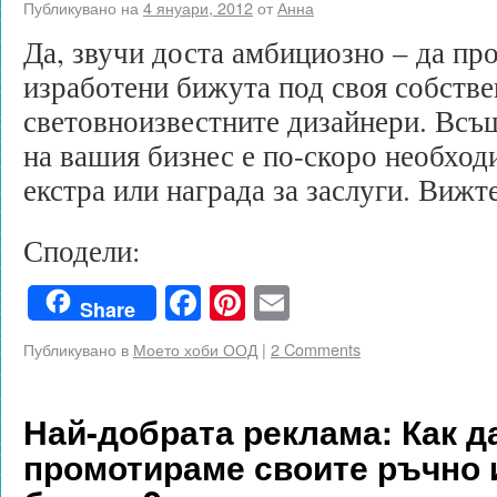
Публикувано на
4 януари, 2012
от
Анна
Да, звучи доста амбициозно – да пр
изработени бижута под своя собстве
световноизвестните дизайнери. Всъ
на вашия бизнес е по-скоро необход
екстра или награда за заслуги. Вижт
Сподели:
Facebook
Pinterest
Email
Share
Публикувано в
Моето хоби ООД
|
2 Comments
Най-добрата реклама: Как д
промотираме своите ръчно 