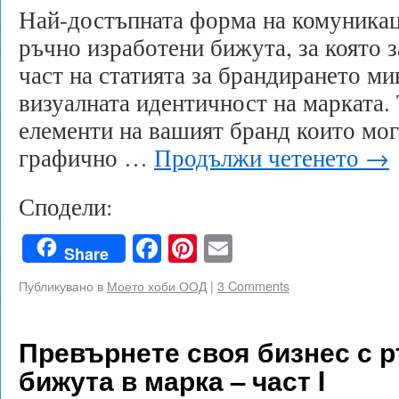
Най-достъпната форма на комуникац
ръчно изработени бижута, за която з
част на статията за брандирането ми
визуалната идентичност на марката. 
елементи на вашият бранд които мог
графично …
Продължи четенето
→
Сподели:
Facebook
Pinterest
Email
Share
Публикувано в
Моето хоби ООД
|
3 Comments
Превърнете своя бизнес с 
бижута в марка – част I