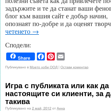
полезни съвета как да привлечете по
задържите и те да станат ваши фено
блог към вашия сайт е добър начин,
опознаят по-добре и да оценят тво
четенето
→
Сподели:
Facebook
Pinterest
Email
Share
Публикувано в
Моето хоби ООД
|
Остави коментар
Игра с публиката или как д
настоящите си клиенти, за 
такива
Публикувано на
2 май, 2012
от
Анна