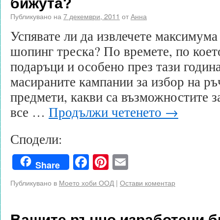
бижута?
Публикувано на
7 декември, 2011
от
Анна
Успявате ли да извлечете максимума
шопинг треска? По времете, по коет
подаръци и особено през тази година
масираните кампании за избор на ръ
предмети, какви са възможностите за
все …
Продължи четенето
→
Сподели:
Facebook
Pinterest
Email
Share
Публикувано в
Моето хоби ООД
|
Остави коментар
Вашите ръчно изработени б