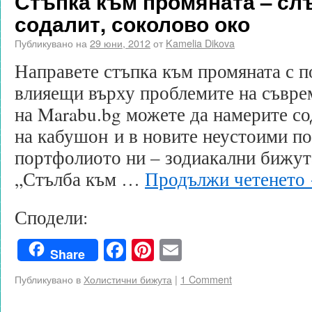
Стъпка към промяната – сл
содалит, соколово око
Публикувано на
29 юни, 2012
от
Kamelia Dikova
Направете стъпка към промяната с п
влияещи върху проблемите на съврем
на Marabu.bg можете да намерите со
на кабушон и в новите неустоими п
портфолиото ни – зодиакални бижут
„Стълба към …
Продължи четенето
Сподели:
Facebook
Pinterest
Email
Share
Публикувано в
Холистични бижута
|
1 Comment