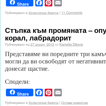
Facebook
Pinterest
Email
Share
Публикувано в
Холистични бижута
|
11 Comments
Стъпка към промяната – оп
корал, лабрадорит
Публикувано на
27 април, 2012
от
Kamelia Dikova
Представяме ви поредните три камъч
могли да ви освободят от негативнит
донесат щастие.
Сподели:
Facebook
Pinterest
Email
Share
Публикувано в
Холистични бижута
|
Остави коментар