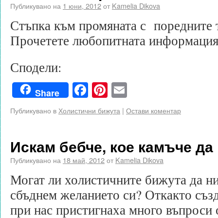
Публикувано на
1 юни, 2012
от
Kamelia Dikova
Стъпка към промяната с поредните 
Прочетете любопитната информация 
Сподели:
Facebook
Pinterest
Email
Share
Публикувано в
Холистични бижута
|
Остави коментар
Искам бебче, кое камъче да
Публикувано на
18 май, 2012
от
Kamelia Dikova
Могат ли холистичните бижута да ни
сбъднем желанието си? Откакто създ
при нас пристигнаха много въпроси 