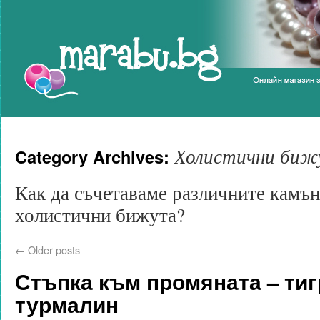
Marabu.bg Blog
Холистични биж
Category Archives:
Как да съчетаваме различните камън
холистични бижута?
←
Older posts
Стъпка към промяната – тигр
турмалин