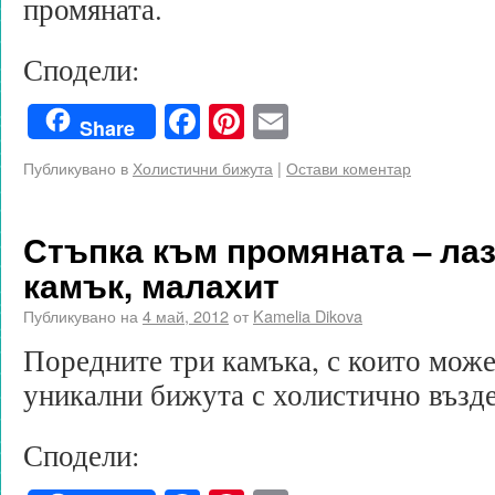
промяната.
Сподели:
Facebook
Pinterest
Email
Share
Публикувано в
Холистични бижута
|
Остави коментар
Стъпка към промяната – лаз
камък, малахит
Публикувано на
4 май, 2012
от
Kamelia Dikova
Поредните три камъка, с които може
уникални бижута с холистично възде
Сподели: