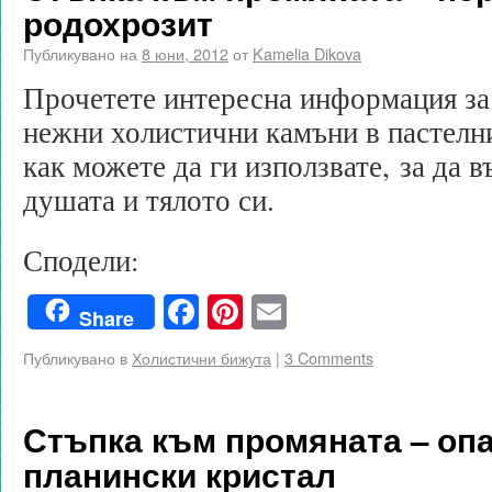
родохрозит
Публикувано на
8 юни, 2012
от
Kamelia Dikova
Прочетете интересна информация за
нежни холистични камъни в пастелн
как можете да ги използвате, за да 
душата и тялото си.
Сподели:
Facebook
Pinterest
Email
Share
Публикувано в
Холистични бижута
|
3 Comments
Стъпка към промяната – опа
планински кристал