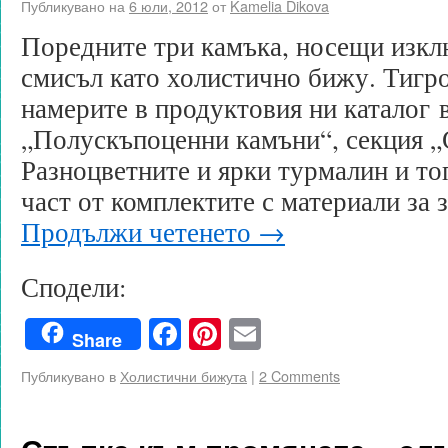
Публикувано на
6 юли, 2012
от
Kamelia Dikova
Поредните три камъка, носещи изкл
смисъл като холистично бижу. Тигр
намерите в продуктовия ни каталог 
„Полускъпоценни камъни“, секция „
Разноцветните и ярки турмалин и то
част от комплектите с материали за
Продължи четенето
→
Сподели:
Facebook
Pinterest
Email
Share
Публикувано в
Холистични бижута
|
2 Comments