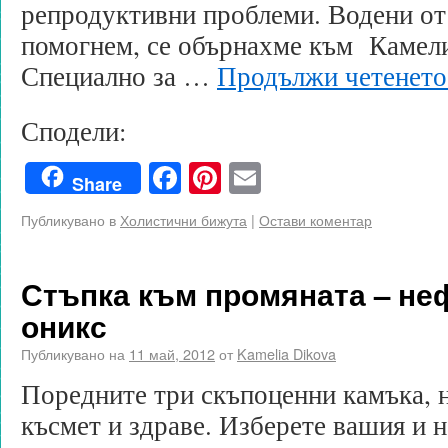
репродуктивни проблеми. Водени от
помогнем, се обърнахме към Камели
Специално за …
Продължи четенет
Сподели:
Facebook
Pinterest
Email
Share
Публикувано в
Холистични бижута
|
Остави коментар
Стъпка към промяната – не
оникс
Публикувано на
11 май, 2012
от
Kamelia Dikova
Поредните три скъпоценни камъка, 
късмет и здраве. Изберете вашия и 