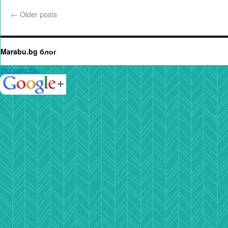
←
Older posts
Marabu.bg блог
SN Google Plus