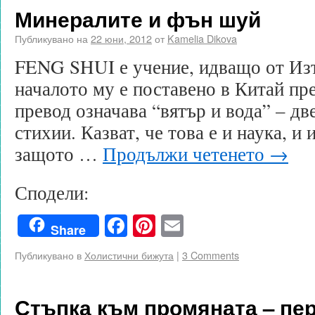
Минералите и фън шуй
Публикувано на
22 юни, 2012
от
Kamelia Dikova
FENG SHUI е учение, идващо от Изт
началото му е поставено в Китай п
превод означава “вятър и вода” – дв
стихии. Казват, че това е и наука, и 
защото …
Продължи четенето
→
Сподели:
Facebook
Pinterest
Email
Share
Публикувано в
Холистични бижута
|
3 Comments
Стъпка към промяната – пер