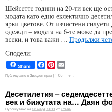
Шейсетте години на 20-ти век ще ост
модата като едно еклектично десети
ярки цветове. От изчистени силуети
одежди – модата на 6-те може да пр
всеки, и това важи …
Продължи чет
Сподели:
Facebook
Pinterest
Email
Share
Публикувано в
Звезден прах
|
1 Comment
Десетилетия – седемдесетте
век и бижутата на… Даян ф
Публикувано на
23 март, 2011
от
Стела