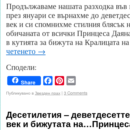
Продължаваме нашата разходка във 
през януари се върнахме до деветдес
век и си спомнихме стилния блясък 
обичаната от всички Принцеса Даян
в кутията за бижута на Кралицата 
четенето
→
Сподели:
Facebook
Pinterest
Email
Share
Публикувано в
Звезден прах
|
3 Comments
Десетилетия – деветдесетте
век и бижутата на…Принцес