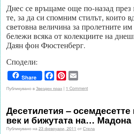
Днес се връщаме още по-назад през 
те, за да си спомним стилът, които 
световна величина за пролетните им
бележи всяка от колекциите на днеш
Даян фон Фюстенберг.
Сподели:
Facebook
Pinterest
Email
Share
Публикувано в
Звезден прах
|
1 Comment
Десетилетия – осемдесетте 
век и бижутата на… Мадона
Публикувано на
23 февруари, 2011
от
Стела