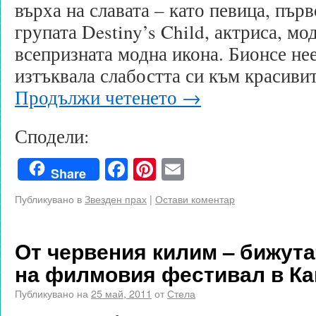
върха на славата – като певица, пър
групата Destiny’s Child, актриса, мо
всепризната модна икона. Бионсе не
изтъквала слабостта си към красиви
Продължи четенето
→
Сподели:
Facebook
Pinterest
Email
Share
Публикувано в
Звезден прах
|
Остави коментар
От червения килим – бижута
на филмовия фестивал в Ка
Публикувано на
25 май, 2011
от
Стела