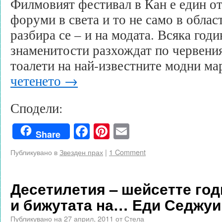
Филмовият фестивал в Кан е един о
форуми в света и то не само в облас
разбира се – и на модата. Всяка год
знаменитости разхождат по червени
тоалети на най-известните модни м
четенето
→
Сподели:
Facebook
Pinterest
Email
Share
Публикувано в
Звезден прах
|
1 Comment
Десетилетия – шейсетте годи
и бижутата на… Еди Седжуи
Публикувано на
27 април, 2011
от
Стела