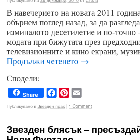
В навечерието на новата 2011 годин
обърнем поглед назад, за да разглед
изминалото десетилетие и по-точно 
модата при бижутата през предходни
телевизионните и кино екрани, музи
Продължи четенето
→
Сподели:
Facebook
Pinterest
Email
Share
Публикувано в
Звезден прах
|
1 Comment
Звезден блясък – пресъзда
Нели Фуртадо