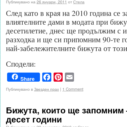
Публикувано на
26 януари, 2011
от
Стела
След като в края на 2010 година се з
влиятелните дами в модата при бижу
десетилетие, днес ще продължим с 
разходка и ще си припомним 90-те го
най-забележителните бижута от този
Сподели:
Facebook
Pinterest
Email
Share
Публикувано в
Звезден прах
|
1 Comment
Бижута, които ще запомним 
десет години
Публикувано на
29 декември, 2010
от
Стела