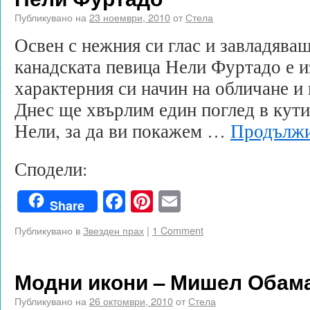
Публикувано на
23 ноември, 2010
от
Стела
Освен с нежния си глас и завладява
канадската певица Нели Фуртадо е и
характерния си начин на обличане и 
Днес ще хвърлим един поглед в кути
Нели, за да ви покажем …
Продължи
Сподели:
Facebook
Pinterest
Email
Share
Публикувано в
Звезден прах
|
1 Comment
Модни икони – Мишел Обам
Публикувано на
26 октомври, 2010
от
Стела