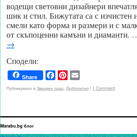
водещи световни дизайнери впечатля
шик и стил. Бижутата са с изчистен 
смели като форма и размери и с малк
от скъпоценни камъни и диаманти.
→
Сподели:
Facebook
Pinterest
Email
Share
Публикувано в
Звезден прах
,
Любопитно
|
1 Comment
Marabu.bg блог
SN Google Plus