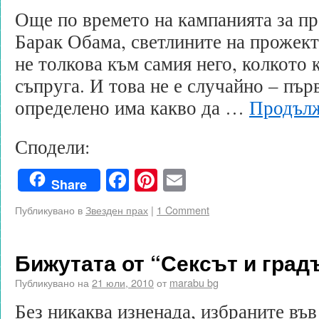
Още по времето на кампанията за пр
Барак Обама, светлините на прожект
не толкова към самия него, колкото 
съпруга. И това не е случайно – пъ
определено има какво да …
Продълж
Сподели:
Facebook
Pinterest
Email
Share
Публикувано в
Звезден прах
|
1 Comment
Бижутата от “Сексът и градъ
Публикувано на
21 юли, 2010
от
marabu bg
Без никаква изненада, избраните въ