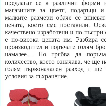
предлагат се в различни форми и
магазините за цветя, подаръци и
малките размери обаче се вписват
цената, което сме поставили. Осв
качествено изработени и по-пъстри 
е по-висока цената им. Разбира с
производител и поръчате голям бро
намалее… Но трябва да поръча
количество, което означава, че ще 
голям първоначален разход и ще 
условия за съхранение.