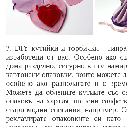
3. DIY кутийки и торбички – напра
изработени от вас. Особено ако с
дома разделно, сигурно ви се намир
картонени опаковки, които можете д
особено ако разполагате и с врем
Можете да облепите кутиите със с
опаковъчна хартия, шарени салфет
стари модни списания, например. О
рекламирате опаковките си като
направени от рециклирани матери