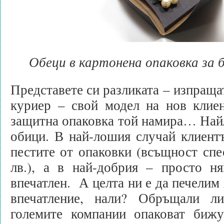
Обеци в картонена опаковка за
Представете си разликата – изпраща
куриер – свой модел на нов клиен
защитна опаковка той намира… Най
обици. В най-лошия случай клиент
пестите от опаковки (всъщност спес
лв.), а в най-добрия – просто н
впечатлен. А целта ни е да печелим
впечатление, нали? Обръщали л
големите компании опаковат биж