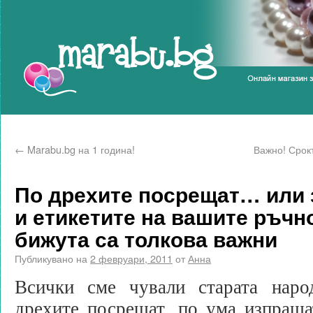
Marabu.bg Blog
←
Marabu.bg на 1 година!
Важно! Срок
По дрехите посрещат… или 
и етикетите на вашите ръчн
бижута са толкова важни
Публикувано на
2 февруари, 2011
от
Анна
Всички сме чували старата наро
дрехите посрещат, по ума изпраща