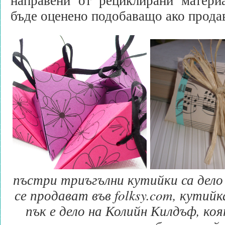
бъде оценено подобаващо ако прода
пъстри триъгълни кутийки са дело 
се продават във folksy.com, кути
пък е дело на Колийн Килдъф, ко