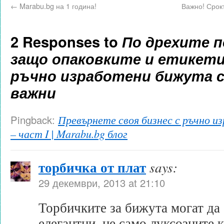
←
Marabu.bg на 1 година!
Важно! Срок
2 Responses to
По дрехите 
защо опаковките и етикет
ръчно изработени бижута 
важни
Pingback:
Превърнете своя бизнес с ръчно и
– част I | Marabu.bg блог
торбичка от плат
says:
29 декември, 2013 at 21:10
Торбичките за бижута могат да
елегантни, не само луксозните 