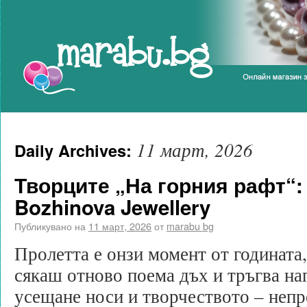
Marabu.bg Blog
11 март, 2026
Daily Archives:
Творците „На горния рафт“: 
Bozhinova Jewellery
Публикувано на
11 март, 2026
от
marabu bg
Пролетта е онзи момент от годината
сякаш отново поема дъх и тръгва н
усещане носи и творчеството – непр