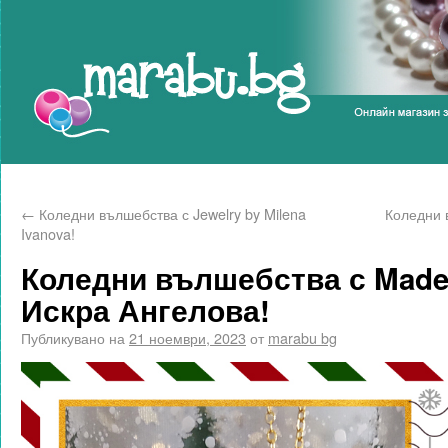
Marabu.bg Blog
←
Коледни вълшебства с Jewelry by Milena
Коледни 
Ivanova!
Коледни вълшебства с Made w
Искра Ангелова!
Публикувано на
21 ноември, 2023
от
marabu bg