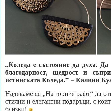
„Коледа е състояние да духа. Д
благодарност, щедрост и съпр
истинската Коледа.” – Калвин К
Надяваме се „На горния рафт“ да от
стилни и елегантни подаръци, с коит
близки!