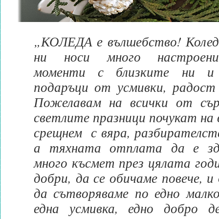
„КОЛЕДА е вълшебство! Коледа
ни носи много настроение
моменти с близките ни и 
подаръци от усмивки, радост 
Пожелавам на всички от сър
светлите празници почукат на 
срещнем с вяра, разбирателст
а тяхната отплата да е зд
много късмет през цялата годи
добри, да се обичаме повече, 
да сътворяваме по едно малко
една усмивка, едно добро д