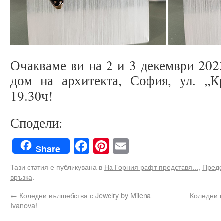
Очакваме ви на 2 и 3 декември 202
дом на архитекта, София, ул. „
19.30ч!
Сподели:
Facebook
Pinterest
Email
Share
Тази статия е публикувана в
На Горния рафт представя...
,
Предс
връзка
.
←
Коледни вълшебства с Jewelry by Milena
Коледни 
Ivanova!