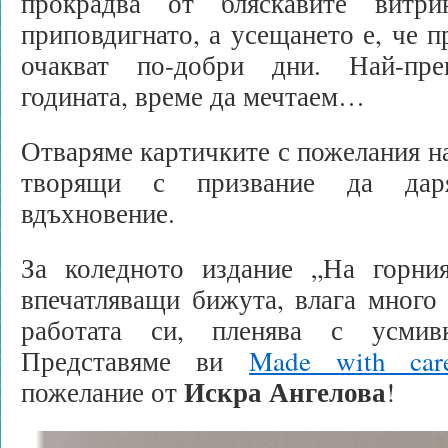
прокрадва от бляскавите витри
приповдигнато, а усещането е, че п
очакват по-добри дни. Най-пр
годината, време да мечтаем…
Отваряме картичките с пожелания на
творящи с призвание да даря
вдъхновение.
За коледното издание „На горни
впечатляващи бижута, влага много
работата си, пленява с усми
Представяме ви
Made with car
Искра Ангелова
пожелание от
!