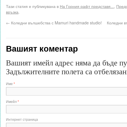
Тази статия е публикувана в
На Горния рафт представя...
,
Предс
връзка
.
←
Коледни вълшебства с Mamuri handmade studio!
Коледни в
Вашият коментар
Вашият имейл адрес няма да бъде п
Задължителните полета са отбеляза
Име
*
Имейл
*
Интернет страница