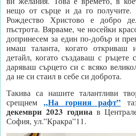
ви желания. Това е времето, в ко
нещо от сърце и да го получите.
Рождество Христово е добро де
пъстрота. Вярваме, че носейки крас
допринесем за един по-добър и прек
имаш таланта, когато откриваш 
детайл, когато създаваш с ръцете с
даряваш сърцето си с всяко велико
да не си стаил в себе си доброта.
Такива са нашите талантливи тв
„На горния рафт”
срещнем
таз
декември 2023 година
в Централе
София, ул.”Кракра”11.