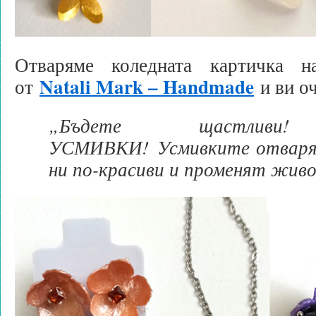
Отваряме коледната картичка 
Natali Mark – Handmade
от
и ви о
„Бъдете щастливи!
УСМИВКИ! Усмивките отварят
ни по-красиви и променят жив