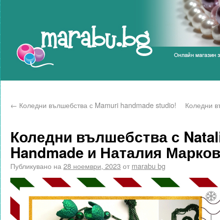
Marabu.bg Blog
←
Коледни вълшебства с Mamuri handmade studio!
Коледни в
Коледни вълшебства с Natali
Handmade и Наталия Марков
Публикувано на
28 ноември, 2023
от
marabu bg