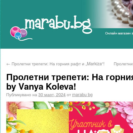
Marabu.bg Blog
←
Пролетни трепети: На горния рафт и „Markiza“!
Пролетни 
Пролетни трепети: На горн
by Vanya Koleva!
Публикувано на
30 март, 2024
от
marabu bg