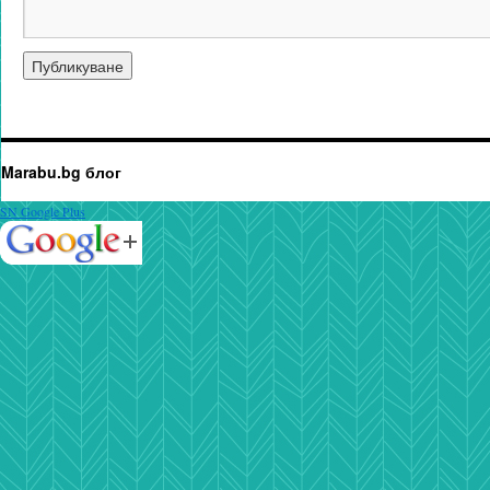
Marabu.bg блог
SN Google Plus