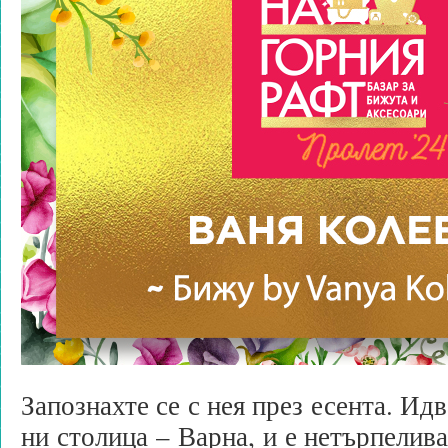
Запознахте се с нея през есента. Ид
ни столица – Варна, и е нетърпелив