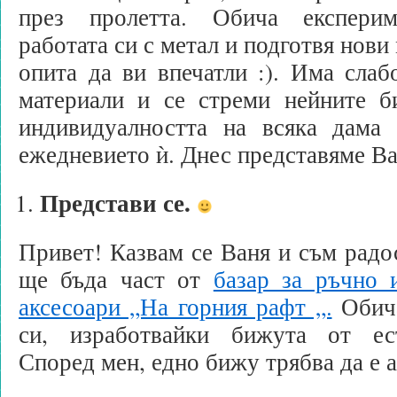
през пролетта. Обича експерим
работата си с метал и подготвя нови
опита да ви впечатли :). Има слаб
материали и се стреми нейните б
индивидуалността на всяка дама
ежедневието ѝ. Днес представяме В
Представи се.
Привет! Казвам се Ваня и съм радос
ще бъда част от
базар за ръчно 
аксесоари „На горния рафт „.
Обича
си, изработвайки бижута от ест
Според мен, едно бижу трябва да е а