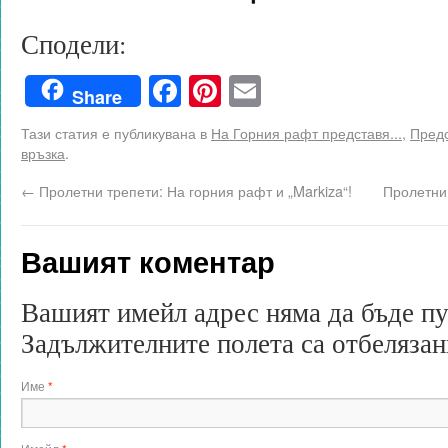
Сподели:
Facebook
Pinterest
Email
Share
Тази статия е публикувана в
На Горния рафт представя...
,
Предс
връзка
.
←
Пролетни трепети: На горния рафт и „Markiza“!
Пролетни 
Вашият коментар
Вашият имейл адрес няма да бъде п
Задължителните полета са отбеляза
Име
*