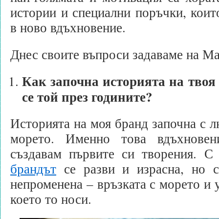
истории и специални поръчки, коит
в ново вдъхновение.
Днес своите въпроси задаваме на 
Как започна историята на твоя
се той през годините?
Историята на моя бранд започна с л
морето. Именно това вдъхнове
създавам първите си творения. С 
брандът
се разви и израсна, но 
непроменена – връзката с морето и 
което то носи.