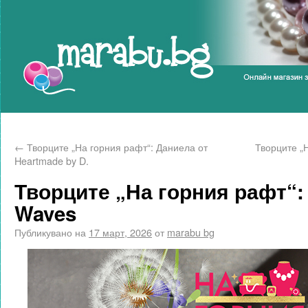
Marabu.bg Blog
←
Творците „На горния рафт“: Даниела от
Творците „
Heartmade by D.
Творците „На горния рафт“:
Waves
Публикувано на
17 март, 2026
от
marabu bg