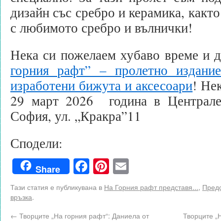
дизайн със сребро и керамика, какт
с любимото сребро и вълнички!
Нека си пожелаем хубаво време и 
горния рафт” – пролетно издани
изработени бижута и аксесоари
! Не
29 март 2026 година в Централе
София, ул. „Кракра”11
Сподели:
Facebook
Pinterest
Email
Share
Тази статия е публикувана в
На Горния рафт представя...
,
Предс
връзка
.
←
Творците „На горния рафт“: Даниела от
Творците „