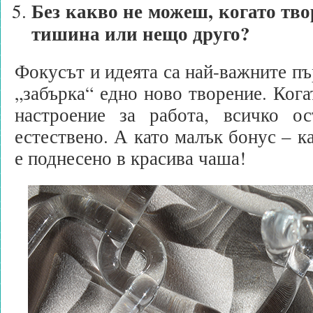
Без какво не можеш, когато тво
тишина или нещо друго?
Фокусът и идеята са най-важните пър
„забърка“ едно ново творение. Кога
настроение за работа, всичко о
естествено. А като малък бонус – к
е поднесено в красива чаша!