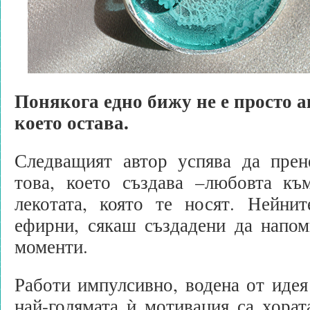
Понякога едно бижу не е просто а
което остава.
Следващият автор успява да прен
това, което създава –любовта къ
лекотата, която те носят. Нейни
ефирни, сякаш създадени да напом
моменти.
Работи импулсивно, водена от идея
най-голямата ѝ мотивация са хорат