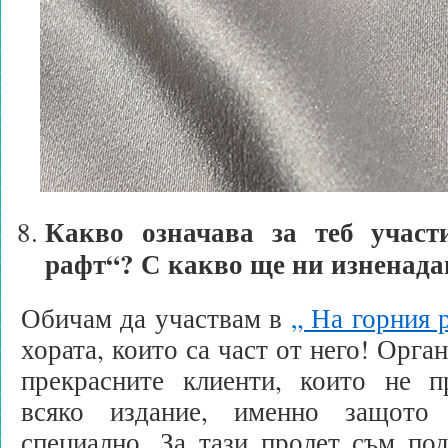
Какво означава за теб участ
рафт“? С какво ще ни изненада
Обичам да участвам в
„ На горния
хората, които са част от него! Орга
прекрасните клиенти, които не п
всяко издание, именно защото
специално. За тази пролет съм по