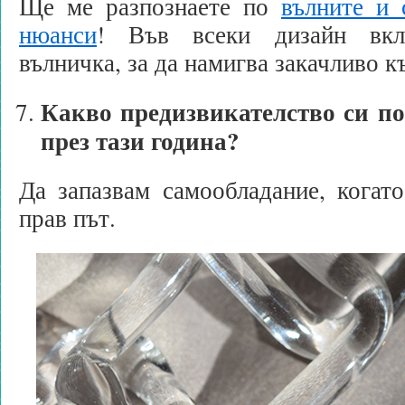
Ще ме разпознаете по
вълните и 
нюанси
! Във всеки дизайн вк
вълничка, за да намигва закачливо к
Какво предизвикателство си п
през тази година?
Да запазвам самообладание, когат
прав път.