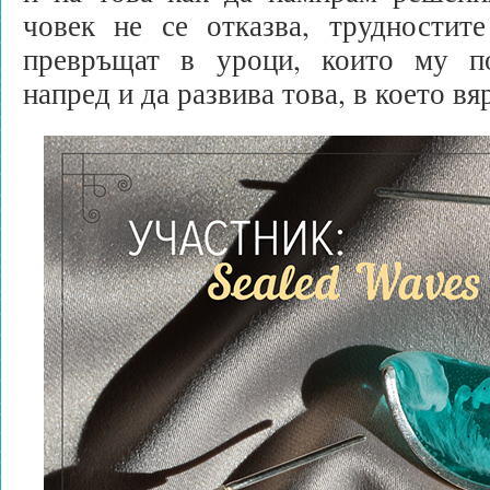
човек не се отказва, трудностит
превръщат в уроци, които му п
напред и да развива това, в което вя