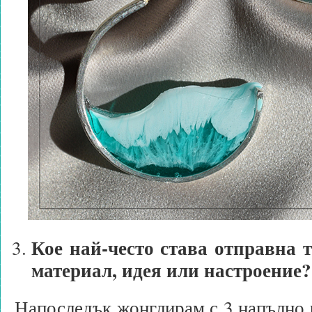
Кое най-често става отправна т
материал, идея или настроение?
Напоследък жонглирам с 3 напълно 