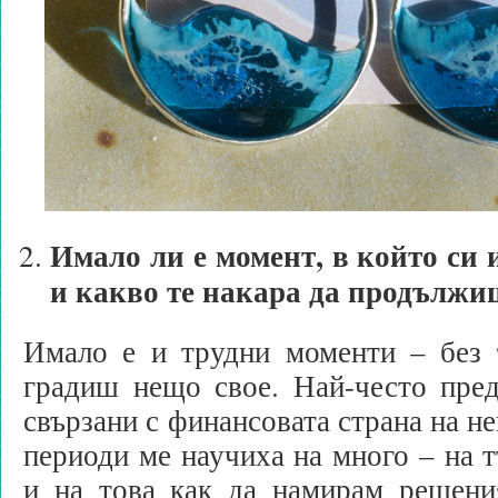
Имало ли е момент, в който си 
и какво те накара да продължи
Имало е и трудни моменти – без т
градиш нещо свое. Най-често пред
свързани с финансовата страна на н
периоди ме научиха на много – на т
и на това как да намирам решения