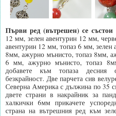
Първи ред (вътрешен) се състои 
12 мм, зелен авентурин 12 мм, черв
авентурин 12 мм, топаз 6 мм, зелен 
8мм, ажурно мънисто, топаз 8мм, а
6 мм, ажурно мънисто, топаз 8м
добавете към топаза десния 
безкрайност. Две парчета сив велур
Северна Америка с дължина по 35 см
двете страни в накрайник за пан
халкички 6мм прикачете успоред
страна на вътрешния ред към зеле