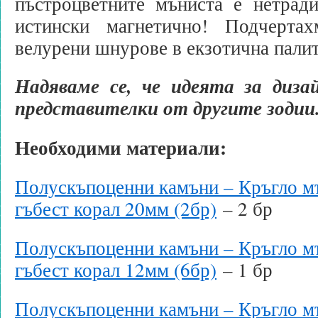
пъстроцветните мъниста е нетради
истински магнетично! Подчерта
велурени шнурове в екзотична пали
Надяваме се, че идеята за диза
представителки от другите зодии.
Необходими материали:
Полускъпоценни камъни – Кръгло мъ
гъбест корал 20мм (2бр)
– 2 бр
Полускъпоценни камъни – Кръгло мъ
гъбест корал 12мм (6бр)
– 1 бр
Полускъпоценни камъни – Кръгло мъ