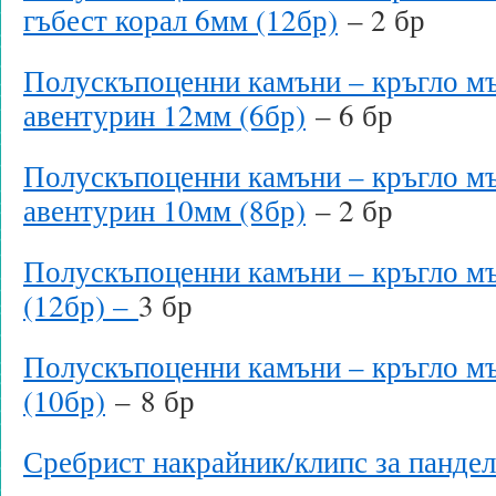
гъбест корал 6мм (12бр)
– 2 бр
Полускъпоценни камъни – кръгло мъ
авентурин 12мм (6бр)
– 6 бр
Полускъпоценни камъни – кръгло мъ
авентурин 10мм (8бр)
– 2 бр
Полускъпоценни камъни – кръгло мъ
(12бр) –
3 бр
Полускъпоценни камъни – кръгло мъ
(10бр)
– 8 бр
Сребрист накрайник/клипс за пандел