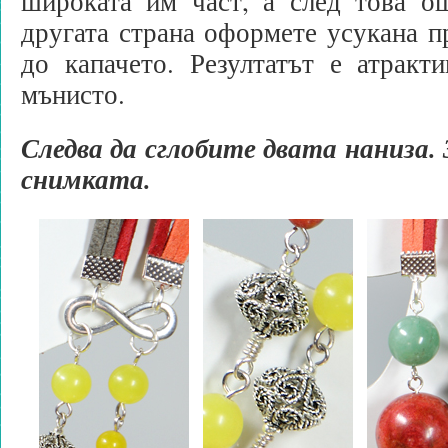
широката им част, а след това о
другата страна оформете усукана п
до капачето. Резултатът е атракт
мънисто.
Следва да сглобите двата наниза. 
снимката.