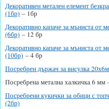
Декоративен метален елемент безкр
(1бр)
– 1бр
Декоративно капаче за мъниста от м
(6бр)
– 12 бр
Декоративно капаче за мъниста от м
(10бр)
– 4 бр
Посребрен държач за висулка 20х6
Посребрена метална халкичка 6 мм –
Посребрени кукички за обици с топ
(2бр)