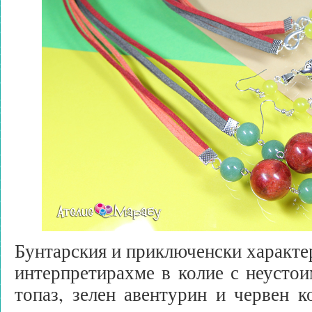
Бунтарския и приключенски характе
интерпретирахме в колие с неустои
топаз, зелен авентурин и червен к