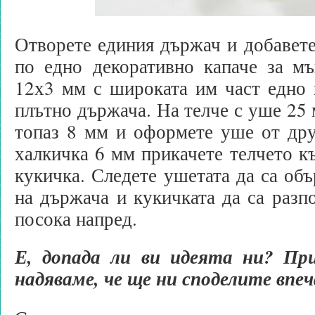
Отворете единия държач и добавет
по едно декоративно капаче за мъ
12х3 мм с широката им част едно 
плътно държача. На телче с уше 25
топаз 8 мм и оформете уше от дру
халкичка 6 мм прикачете телчето к
кукичка. Следете ушетата да са объ
на държача и кукичката да са разп
посока напред.
Е, допада ли ви идеята ни? Пр
надяваме, че ще ни споделите вп