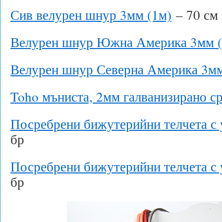
Сив велурен шнур 3мм (1м)
– 70 см
Велурен шнур Южна Америка 3мм (
Велурен шнур Северна Америка 3мм
Toho мъниста, 2мм галванизирано с
Посребрени бижутерийни телчета с 
бр
Посребрени бижутерийни телчета с 
бр