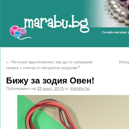
Marabu.bg Blog
←
Петъчно вдъхновение: как да си направим
Изящ
гривна с плитка от велурени шнурове?
Бижу за зодия Овен!
Публикувано на
25 март, 2015
от
marabu bg