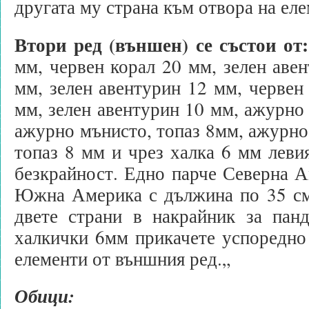
другата му страна към отвора на ел
Втори ред (външен) се състои от:
мм, червен корал 20 мм, зелен авен
мм, зелен авентурин 12 мм, червен 
мм, зелен авентурин 10 мм, ажурно 
ажурно мънисто, топаз 8мм, ажурно 
топаз 8 мм и чрез халка 6 мм леви
безкрайност. Едно парче Северна А
Южна Америка с дължина по 35 см 
двете страни в накрайник за пан
халкички 6мм прикачете успоредно
елементи от външния ред.„
Обици: