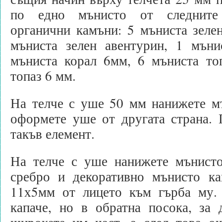
по едно мънисто от следните
органични камъни: 5 мъниста зеле
мъниста зелен авентурин, 1 мън
мъниста корал 6мм, 6 мъниста то
топаз 6 мм.
На телче с уше 50 мм нанижете м
оформете уше от другата страна. 
такъв елемент.
На телче с уше нанижете мънисто
сребро и декоративно мънисто ка
11х5мм от лицето към гърба му.
капаче, но в обратна посока, за 