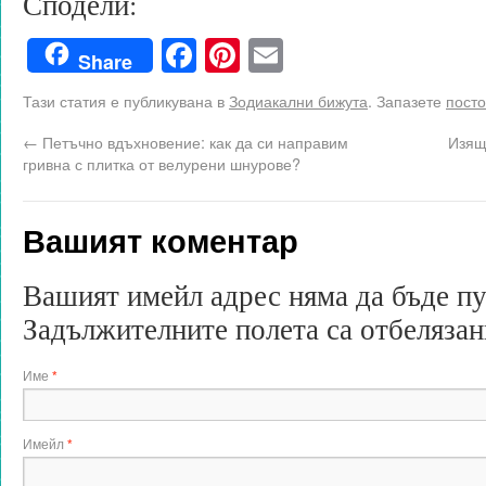
Сподели:
Facebook
Pinterest
Email
Share
Тази статия е публикувана в
Зодиакални бижута
. Запазете
посто
←
Петъчно вдъхновение: как да си направим
Изящ
гривна с плитка от велурени шнурове?
Вашият коментар
Вашият имейл адрес няма да бъде п
Задължителните полета са отбеляза
Име
*
Имейл
*