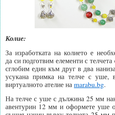
Колие:
За изработката на колието е необ
да си подготвим елементи с телчета 
сглобим един към друг в два наниза
усукана примка на телче с уше,
виртуалното ателие на
marabu.bg
.
На телче с уше с дължина 25 мм на
авентурин 12 мм и оформете уше о
същия начин върху телчета 25 мм п