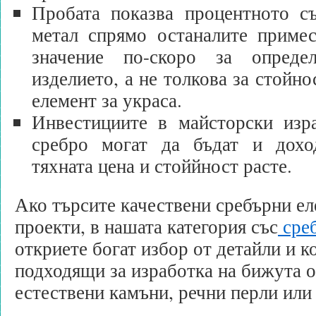
Пробата показва процентното с
метал спрямо останалите примес
значение по-скоро за опреде
изделието, а не толкова за стойно
елемент за украса.
Инвестициите в майсторски изр
сребро могат да бъдат и дохо
тяхната цена и стоййност расте.
Ако търсите качествени сребърни ел
проекти, в нашата категория със
среб
откриете богат избор от детайли и к
подходящи за изработка на бижута о
естествени камъни, речни перли или