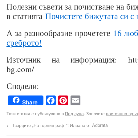
Полезни съвети за почистване на би
в статията
Почистете бижутата си с 
А за разнообразие прочетете
16 люб
среброто!
Източник на информация: http:/
bg.com/
Сподели:
Facebook
Pinterest
Email
Share
Тази статия е публикувана в
Под лупа
. Запазете
постоянна връз
←
Творците „На горния рафт“: Илиана от Adorata