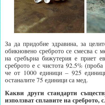
За да придобие здравина, за целит
обикновено среброто се смесва с м
на сребърна бижутерия е приет ев
среброто е с чистота 92.5% (проба 
че от 1000 единици – 925 единици
останалите 75 единици са мед.
Какви други стандарти съществ
използват сплавите на среброто,