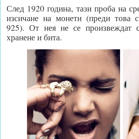
След 1920 година, тази проба на ср
изсичане на монети (преди това с
925). От нея не се произвеждат 
хранене и бита.