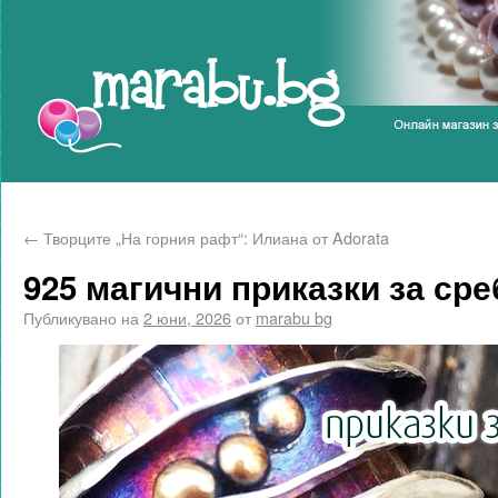
Marabu.bg Blog
←
Творците „На горния рафт“: Илиана от Adorata
925 магични приказки за ср
Публикувано на
2 юни, 2026
от
marabu bg