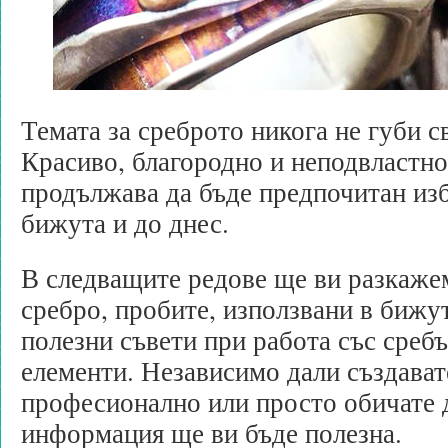
Темата за среброто никога не губи с
Красиво, благородно и неподвластно
продължава да бъде предпочитан изб
бижута и до днес.
В следващите редове ще ви разкажем
сребро, пробите, използвани в бижут
полезни съвети при работа със сребъ
елементи. Независимо дали създава
професионално или просто обичате д
информация ще ви бъде полезна.