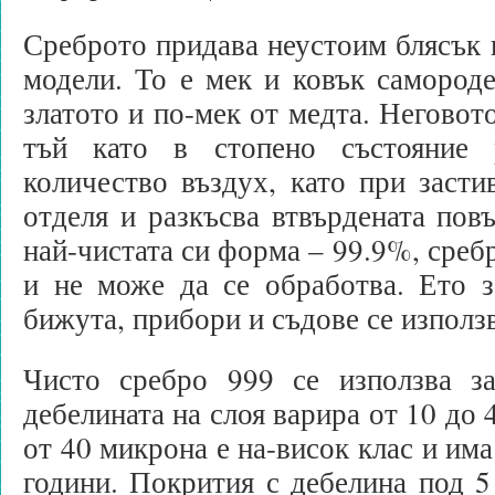
Среброто придава неустоим блясък 
модели. То е мек и ковък самороде
златото и по-мек от медта. Неговот
тъй като в стопено състояние р
количество въздух, като при засти
отделя и разкъсва втвърдената пов
най-чистата си форма – 99.9%, среб
и не може да се обработва. Ето з
бижута, прибори и съдове се използв
Чисто сребро 999 се използва за
дебелината на слоя варира от 10 до
от 40 микрона е на-висок клас и има
години. Покрития с дебелина под 5