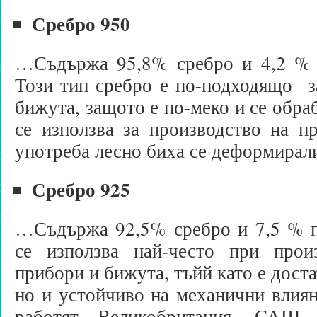
Сребро 950
…Съдържа 95,8% сребро и 4,2 % 
Този тип сребро е по-подходящо з
бижута, защото е по-меко и се обра
се използва за производство на п
употреба лесно биха се деформирали
Сребро 925
…Съдържа 92,5% сребро и 7,5 % п
се използва най-често при прои
прибори и бижута, тъйй като е доста
но и устойчиво на механични влиян
работят Великобритания, САЩ,