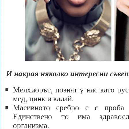
И накрая няколко интересни съве
Мелхиорът, познат у нас като рус
мед, цинк и калай.
Масивното сребро е с проба 
Единствено то има здравос
организма.