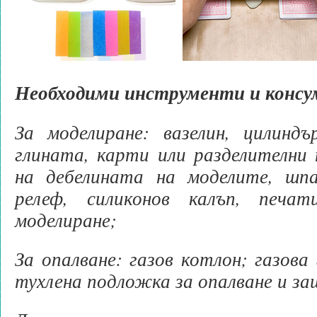
Необходими инструменти и консу
За моделиране: вазелин, цилинд
глината, карти или разделителни 
на дебелината на моделите, шпа
релеф, силиконов калъп, печа
моделиране;
За опалване: газов котлон; газова 
тухлена подложка за опалване и за