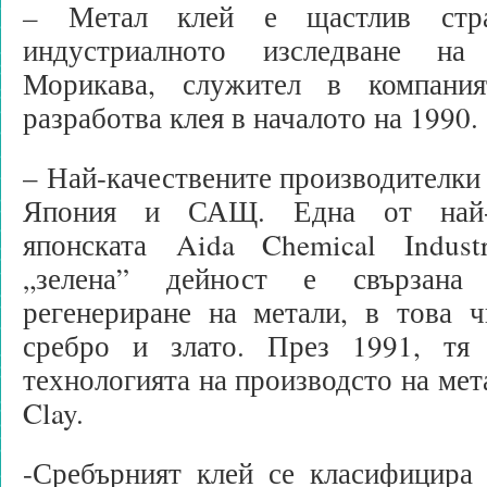
–
Метал клей е щастлив стр
индустриалното изследване на
Морикава, служител в компани
разработва клея в началото на 1990.
– Най-качествените производителки 
Япония и САЩ. Една от най-
японската Aida Chemical Indust
„зелена” дейност е свързана
регенериране на метали, в това ч
сребро и злато. През 1991, тя 
технологията на производсто на мет
Clay.
-Сребърният клей се класифицира 