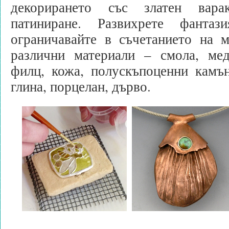
декорирането със златен вара
патиниране. Развихрете фант
ограничавайте в съчетанието на м
различни материали – смола, мед
филц, кожа, полускъпоценни камън
глина, порцелан, дърво.