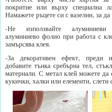
покритие или върху специална л
Намажете ръцете си с вазелин, за да
-Не използвайте алуминиеви
алуминиево фолио при работа с кл
замърсява клея.
-За декоративен ефект, преди 
добавите тънка сребърна тел, стък
материали. С метал клей можете да 
кукички, халки или елементи, слети 