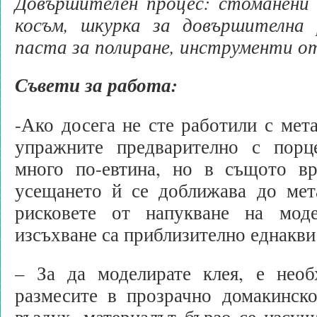
Довършителен процес:
стоманени 
косъм,
шкурка за довършителна 
паста за полиране, инструменти от
Съвети за работа:
-Ако досега не сте работили с мета
упражните предварително с порц
много по-евтина, но в същото в
усещането й се доближава до мета
рисковете от напукване на мод
изсъхване са приблизително еднакви
– За да моделирате клея, е нео
размесите в прозрачно домакинск
въздух, материалът бързо се изсуш