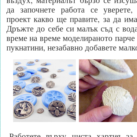
да започнете работа се уверете,
проект какво ще правите, за да има
Дръжте до себе си малък съд с вода
време на време моделираното парче 
пукнатини, незабавно добавете малк
-Работете върху чиста хартия за