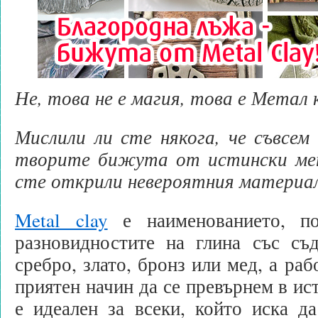
Не, това не е магия, това е Метал
Мислили ли сте някога, че съвсе
творите бижута от истински мет
сте открили невероятния материал
Metal clay
е наименованието, по
разновидностите на глина със съ
сребро, злато, бронз или мед, а раб
приятен начин да се превърнем в ис
е идеален за всеки, който иска д