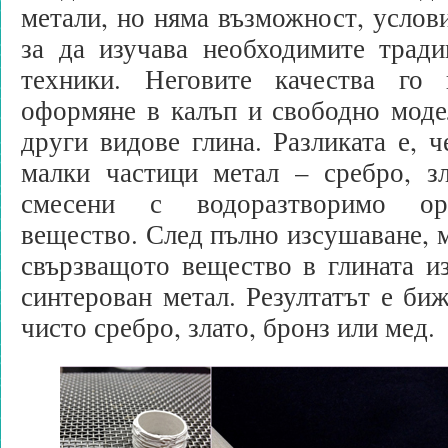
метали, но няма възможност, услови
за да изучава необходимите трад
техники. Неговите качества го 
оформяне в калъп и свободно моде
други видове глина. Разликата е, ч
малки частици метал – сребро, зл
смесени с водоразтворимо ор
вещество. След пълно изсушаване, м
свързващото вещество в глината из
синтерован метал. Резултатът е би
чисто сребро, злато, бронз или мед.