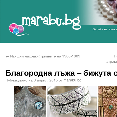
Marabu.bg Blog
←
Изящни находки: гривните на 1900-1909
П
атрак
Благородна лъжа – бижута от
Публикувано на
3 април, 2015
от
marabu bg