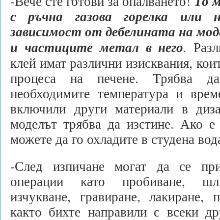
-Вече сте готови за опалването!
То м
с ръчна газова горелка или н
зависимост от дебелината на моде
и частиците метал в него
.
Разл
клей имат различни изисквания, коит
процеса на печене. Трябва д
необходимите температура и врем
включили други материали в диза
моделът трябва да изстине. Ако е
можете да го охладите в студена вод
-След изпичане могат да се при
операции като пробиване, шли
изчукване, гравиране, лакиране, п
както бихте направили с всеки др