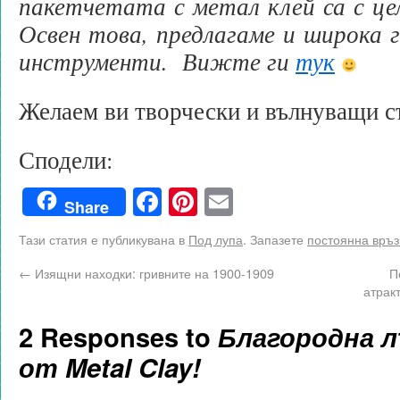
пакетчетата с метал клей са с це
Освен това, предлагаме и широка 
инструменти. Вижте ги
тук
Желаем ви творчески и вълнуващи с
Сподели:
Facebook
Pinterest
Email
Share
Тази статия е публикувана в
Под лупа
. Запазете
постоянна връз
←
Изящни находки: гривните на 1900-1909
П
атрак
2 Responses to
Благородна л
от Metal Clay!