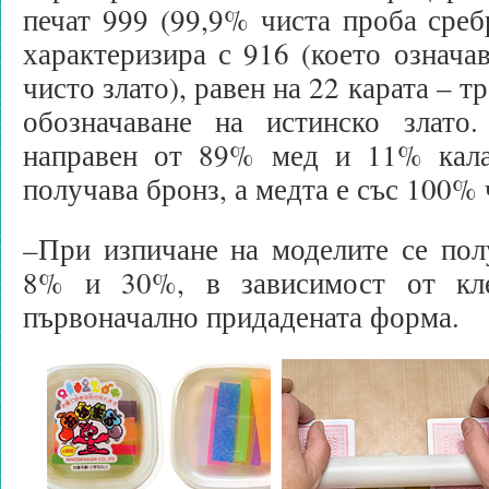
печат 999 (99,9% чиста проба сребр
характеризира с 916 (което означа
чисто злато), равен на 22 карата – 
обозначаване на истинско злато
направен от 89% мед и 11% кала
получава бронз, а медта е със 100% 
–
При изпичане на моделите се пол
8% и 30%, в зависимост от кле
първоначално придадената форма.