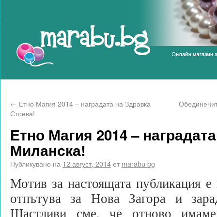
Marabu.bg Blog
←
Етно Магия 2014 – наградата на Здравка
Обединените
Стоева!
Етно Магия 2014 – наградата
Миланска!
Публикувано на
12 август, 2014
от
marabu bg
Мотив за настоящата публикация е н
отпътува за Нова Загора и зара
Щастливи сме, че отново имам