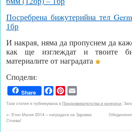
6мм (12бр) – 1бр
Посребрена бижутерийна тел Germa
1бр
И накрая, няма да пропуснем да каж
как ще изглеждат и твоите би
материалите от наградата
Сподели:
Facebook
Pinterest
Email
Share
Тази статия е публикувана в
Предизвикателства и конкурси
. Зап
←
Етно Магия 2014 – наградата на Здравка
Обединените
Стоева!