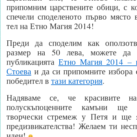
припомним царствените обици, с к
спечели споделеното първо място 
тел на Етно Магия 2014!
Преди да споделим как оползотв
размер на 50 лева, можете да 
публикацията
Етно Магия 2014 – н
Стоева
и да си припомните избора 
победител в
тази категория
.
Надяваме се, че красивите на
полускъпоценните камъни ще 
творчески стремеж у Петя и ще 
предизвикателства! Желаем ти нес
идеи!