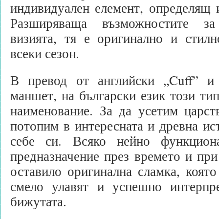
индивидуален елемент, определящ 
Разширяваща възможностите за
визията, тя е оригинално и стил
всеки сезон.
В превод от английски „Cuff” и
маншет, на български език този ти
наименование. За да усетим царст
потопим в интересната и древна ист
себе си. Всяко нейно функцион
предназначение през времето и при
оставило оригинална сламка, коят
смело улавят и успешно интерпр
бижутата.