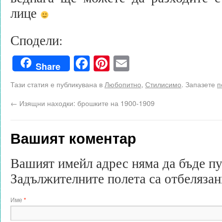
лице
Сподели:
Facebook
Pinterest
Email
Share
Тази статия е публикувана в
Любопитно
,
Стилисимо
. Запазете
п
←
Изящни находки: брошките на 1900-1909
Вашият коментар
Вашият имейл адрес няма да бъде п
Задължителните полета са отбеляза
Име
*