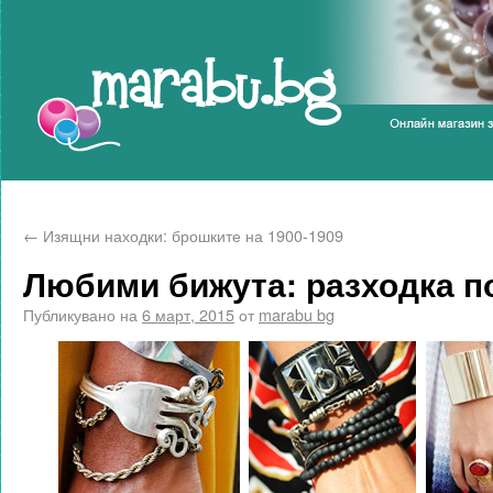
Marabu.bg Blog
←
Изящни находки: брошките на 1900-1909
Любими бижута: разходка п
Публикувано на
6 март, 2015
от
marabu bg