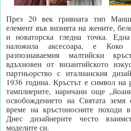
През 20 век гривната тип Манш
елемент във визията на жените, бел
и новаторска гледна точка. Едн
наложила аксесоара, е Коко
разпознаваемия малтийски кръ
вдъхновен от византийското изку
партньорство с италианския диз
1936 година. Кръстът е символ на 
тамплиерите, наричани още „йоани
освобождението на Святата земя
време на кръстоносните походи в
Днес дизайнерите често взаим
моделите си.