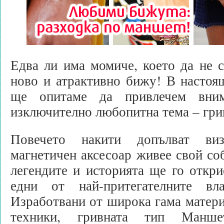
Едва ли има момиче, което да не с
ново и атрактивно бижу! В настоя
ще опитаме да привлечем вни
изключително любопитна тема – гр
Повечето накити допълват виз
магнетичен аксесоар живее свой со
легендите и историята ще го откри
едни от най-притегателните вл
Изработвани от широка гама матери
техники, гривната тип Ман