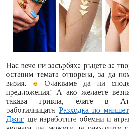
Нас вече ни засърбяха ръцете за тв
оставим темата отворена, за да по
визия.
Очакваме да ни споде
предложения! А ако желаете везна
такава гривна, елате в А
работилницата
Разходка по маншет
Джиг
ще изработите обемни и атра
веднага ще можете да разходите с