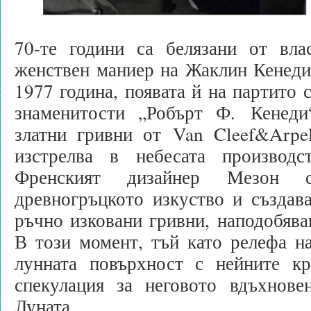
70-те години са белязани от вла
женствен маниер на Жаклин Кенеди
1977 година, появата й на партито 
знаменитости „Робърт Ф. Кенеди
златни гривни от Van Cleef&Arpel
изстрелва в небесата производс
Френският дизайнер Мезон 
древногръцкото изкуство и създав
ръчно изковани гривни, наподобява
В този момент, тъй като релефа н
лунната повърхност с нейните кр
спекулация за неговото вдъхнове
Луната.