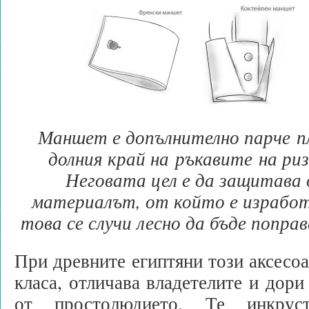
Маншет е допълнително парче 
долния край на ръкавите на ри
Неговата цел е да защитава
материалът, от който е изработ
това се случи лесно да бъде поправ
При древните египтяни този аксесо
класа, отличава владетелите и дори
от простолюдието. Те инкрус