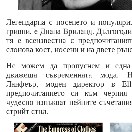
Легендарна с носенето и популяри
гривни, е Диана Вриланд. Дългогоди
тя е всеизвестна с предпочитания
слонова кост, носени и на двете ръце
Не можем да пропуснем и една 
движеща съвременната мода. Н
Ланфеър, моден директор в Ell
предпочитанието си към черния
чудесно изпъкват нейните съчетани
стрийт стил.