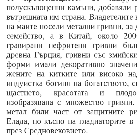
полускъпоценни камъни, добавяли 
вътрешната им страна. Владетелите 
на маите носели метални гривни, за 
семейство, а в Китай, около 200
гравирани нефритени гривни бил
древна Гърция, гривни със змийск
форми имали декоративно значен
жените на китките или високо н
индуистка богиня на богатството, с
щастието, красотата и плод
изобразявана с множество гривни
метал били част от защитните р
Елада, по-късно на гладиаторите в
през Средновековието.