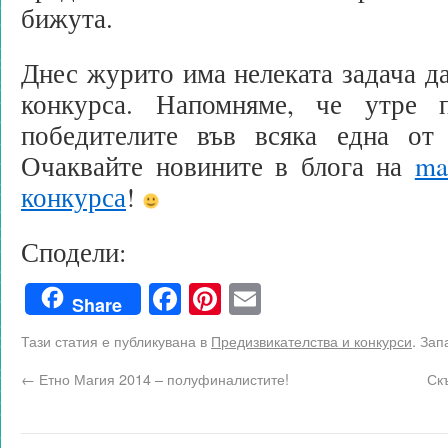
бижута.
Днес журито има нелеката задача да
конкурса. Напомняме, че утре 
победителите във всяка една от 
Очаквайте новините в блога на
ma
конкурса
!
Сподели:
Facebook
Pinterest
Email
Share
Тази статия е публикувана в
Предизвикателства и конкурси
. Зап
←
Етно Магия 2014 – полуфиналистите!
Ск