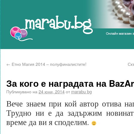
Marabu.bg Blog
←
Етно Магия 2014 – полуфиналистите!
Ск
За кого е наградата на BazAr
Публикувано на
24 юни, 2014
от
marabu bg
Вече знаем при кой автор отива наг
Трудно ни е да задържим новината
време да ви я споделим.