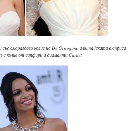
със смарагдово колие на De Grisogono и китайската актриса
г с колие от сапфири и диаманти Cartie
r