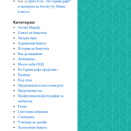
Кая
за
Цвят Есен: „На горния рафт“
и палитрата на Jewelry by Milena
Ivanova!
Категории
Ателие Марабу
Езикът на бижутата
Звезден прах
Зодиакални бижута
История на бижутата
Как да направим…
Любопитно
Моето хоби ООД
На Горния рафт представя…
Палитра
Под лупа
Предизвикателства и конкурси
Представяме ви…
Професионална фотография за
любители
Разни
Спестовни хитринки
Стилисимо
Училище по дизайн
Холистични бижута