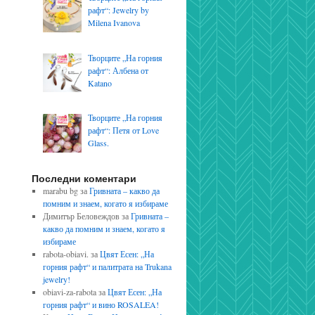
рафт“: Jewelry by
Milena Ivanova
Творците „На горния
рафт“: Албена от
Katano
Творците „На горния
рафт“: Петя от Love
Glass.
Последни коментари
marabu bg
за
Гривната – какво да
помним и знаем, когато я избираме
Димитър Беловеждов
за
Гривната –
какво да помним и знаем, когато я
избираме
rabota-obiavi.
за
Цвят Есен: „На
горния рафт“ и палитрата на Trukana
jewelry!
obiavi-za-rabota
за
Цвят Есен: „На
горния рафт“ и вино ROSALEA!