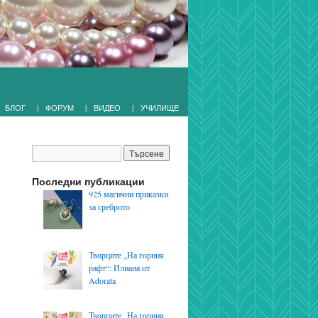
|
|
|
БЛОГ
ФОРУМ
ВИДЕО
УЧИЛИЩЕ
Последни публикации
925 магични приказки
за среброто
Творците „На горния
рафт“: Илиана от
Adorata
Творците „На горния