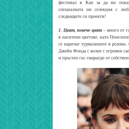
фестивал в Кан за да ви покаж
специалната ни селекция с люб
следващите си проекти!
1. Цвят, повече цвят
– много от г
в наситени цветове, като Пенелоп
се наричат турмалините в розови,
Джейн Фонда с колие с огромен са
и пръстен със смарагди от собствен