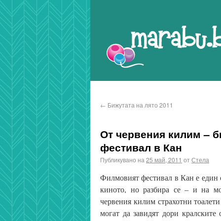
Marabu.bg Blog
←
Бижутата на лято 2011
От червения килим – б
фестивал в Кан
Публикувано на
25 май, 2011
от
Стела
Филмовият фестивал в Кан е един о
киното, но разбира се – и на мо
червения килим страхотни тоалети
могат да завидят дори кралските 