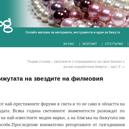
|
|
|
ЗА НАС
КОНТАКТ
ОТСТЪПКИ
Първи стъпки – започнете с планирането на своя бизнес с
ръчно изработени бижута – част I!
→
ижутата на звездите на филмовия
т най-престижните форуми в света и то не само в областта на
дата. Всяка година световните знаменитости разхождат по
 на най-известните модни марки, а на блясъка на бижутата им
особи.
Проследихме внимателно репортажите от тазгодишния