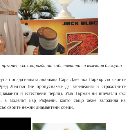
 пръстен със смарагди от собствената си колекция бижута
група попада нашата любимка Сара-Джесика Паркър със своите
ед Лейтън (не пропуснахме да забележим и страхотните
диаманти и естествени перли). Ума Търман ни впечатли със
, а моделът Бар Рафаели, която също беже заложила на
със своите нежни диамантени обеци.