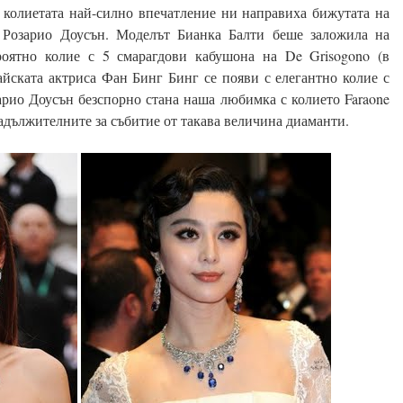
колиетата най-силно впечатление ни направиха бижутата на
 Розарио Доусън. Моделът Бианка Балти беше заложила на
роятно колие с 5 смарагдови кабушона на De Grisogono (в
айската актриса Фан Бинг Бинг се появи с елегантно колие с
сарио Доусън безспорно стана наша любимка с колието Faraone
адължителните за събитие от такава величина диаманти.