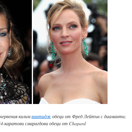
червения килим
винтидж
обеци от Фред Лейтън с диаманти;
54-каратови смарагдови обеци от Chopard