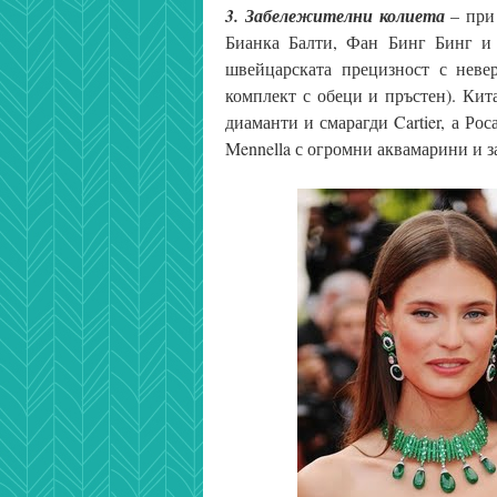
3. Забележителни колиета
– при 
Бианка Балти, Фан Бинг Бинг и
швейцарската прецизност с неве
комплект с обеци и пръстен). Кит
диаманти и смарагди Cartier, а Ро
Mennella с огромни аквамарини и з