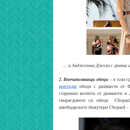
… и Анджелина Джоли с гривна и
2. Впечатляващи обеци
– в тази 
винтидж
обеци с диаманти от Фр
старинни колиета от диаманти и 
смарагдовите си обеци Chopard
швейцарските бижутери Chopard – 