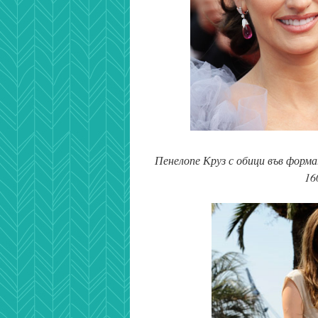
Пенелопе Круз с обици във форма
16