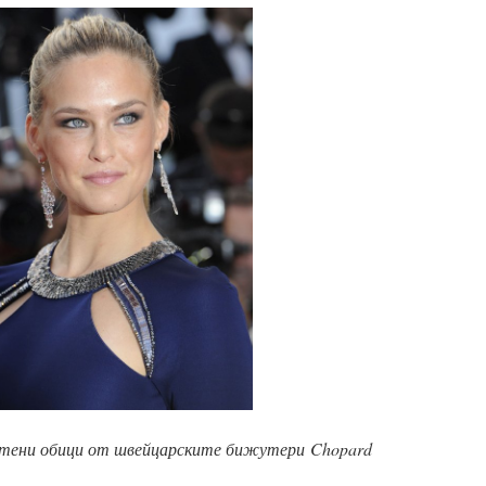
нтени обици от швейцарските бижутери
Chopard