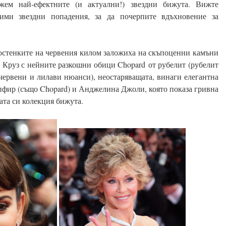
ем най-ефектните (и актуални!) звездни бижута. Вижте
ими звездни попадения, за да почерпите вдъхновение за
остенките на червения килом заложиха на скъпоценни камъни
е Круз с нейните разкошни обици Chopard от рубелит (рубелит
 червени и лилави нюанси), неостаряващата, винаги елегантна
пфир (също Chopard) и Анджелина Джоли, която показа гривна
ата си колекция бижута.