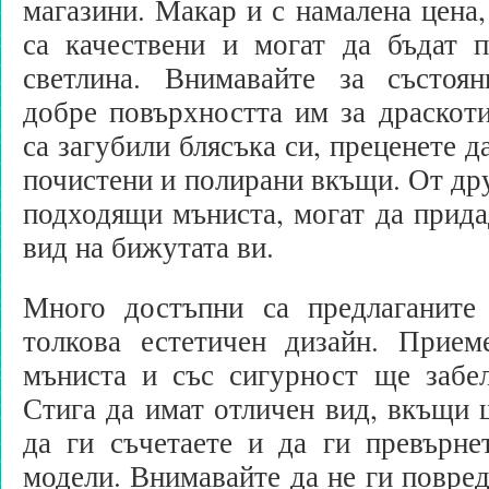
магазини. Макар и с намалена цена,
са качествени и могат да бъдат п
светлина. Внимавайте за състоя
добре повърхността им за драскот
са загубили блясъка си, преценете д
почистени и полирани вкъщи. От дру
подходящи мъниста, могат да прида
вид на бижутата ви.
Много достъпни са предлаганите
толкова естетичен дизайн. Прием
мъниста и със сигурност ще забел
Стига да имат отличен вид, вкъщи 
да ги съчетаете и да ги превърне
модели. Внимавайте да не ги повред