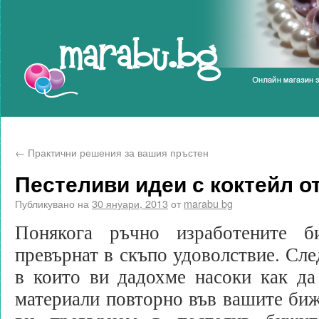
Marabu.bg Blog
←
Практични решения за вашия пръстен
Пестеливи идеи с коктейл о
Публикувано на
30 януари, 2013
от
marabu bg
Понякога ръчно изработените 
превърнат в скъпо удоволствие. Сле
в които ви дадохме насоки как да
материали повторно във вашите биж