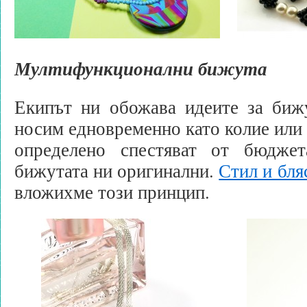
Мултифункционални бижута
Екипът ни обожава идеите за биж
носим едновременно като колие или 
определено спестяват от бюдже
бижутата ни оригинални.
Стил и бля
вложихме този принцип.