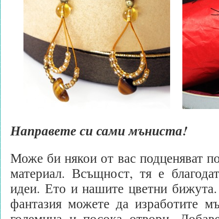
Направете си сами мъниста!
Може би някои от вас подценяват по
материал. Всъщност, тя е благода
идеи. Ето и нашите цветни бижута.
фантазия можете да изработите мъ
големина и посока отвори. Добаве