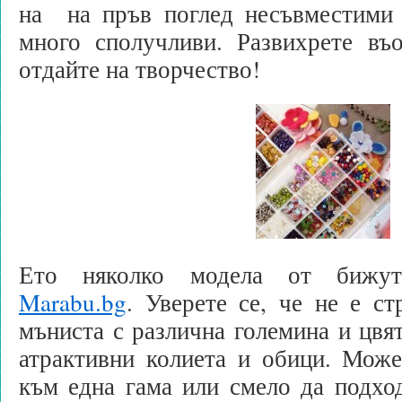
на на пръв поглед несъвместими 
много сполучливи. Развихрете въ
отдайте на творчество!
Ето няколко модела от бижут
Marabu.bg
. Уверете се, че не е с
мъниста с различна големина и цвят
атрактивни колиета и обици. Може
към една гама или смело да подход