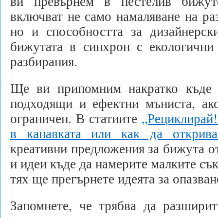
ви превърнем в пестелив бижу
включват не само намаляване на раз
но и способността за дизайнерск
бижутата в синхрон с екологични
разбирания.
Ще ви припомним накратко къде 
подходящи и ефектни мъниста, ак
ограничен. В статиите
„Рециклирай!
в канавката или как да открив
креативни предложения за бижута о
и идеи къде да намерите малките съ
тях ще прегърнете идеята за опазван
Запомнете, че трябва да разширит