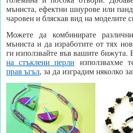
мъниста, ефектни шнурове или панде
чаровен и бляскав вид на моделите с
Можете да комбинирате различн
мъниста и да изработите от тях нов
ги използвайте във вашите бижута.
на стъклени перли
използвахме т
прав ъгъл
, за да изградим няколко з