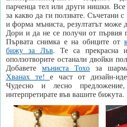
парченца тел или други нишки. Все
за какво да ги ползвате. Съчетани 
и форма мъниста, резултатът може д
Дори и да не се получи от първия п
Първата снимка е на обиците от
бижу за Лъв
. Те са прекрасна 
оползотворите останали двойки по
Добавете
мъниста Тохо
за шарма
Хванах те!
е част от дизайн-ид
Чудесно и лесно предложение
интерпретирате във вашите бижута.