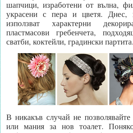
шапчици, изработени от вълна, фи
украсени с пера и цветя. Днес,
използват характерни декори
пластмасови гребенчета, подход
сватби, коктейли, градински партита
В никакъв случай не позволявайте
или мания за нов тоалет. Поняк