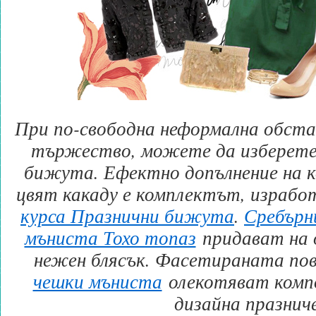
При по-свободна неформална обста
тържество, можете да изберете 
бижута. Ефектно допълнение на к
цвят какаду е комплектът, израбо
курса Празнични бижута
.
Сребърн
мъниста Тохо топаз
придават на 
нежен блясък. Фасетираната пов
чешки мъниста
олекотяват комп
дизайна празниче