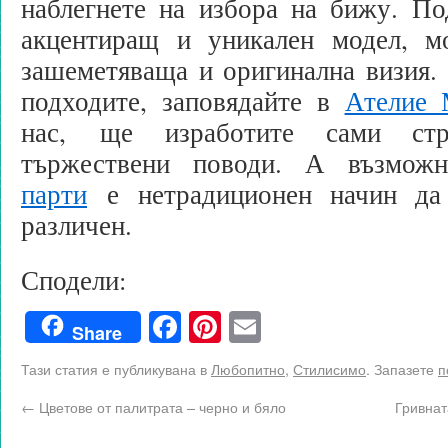
наблегнете на избора на бижу. По
акцентиращ и уникален модел, м
зашеметяваща и оригинална визия. 
подходите, заповядайте в
Ателие 
нас, ще изработите сами стр
тържествени поводи. А възмож
парти
е нетрадиционен начин да 
различен.
Сподели:
Facebook
Pinterest
Email
Share
Тази статия е публикувана в
Любопитно
,
Стилисимо
. Запазете
п
←
Цветове от палитрата – черно и бяло
Гривнат