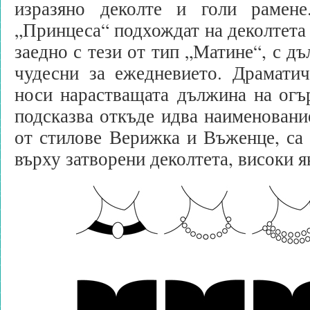
изразяно деколте и голи рамене
„Принцеса“ подхождат на деколтета 
заедно с тези от тип „Матине“, с дъ
чудесни за ежедневието. Драматич
носи нарастващата дължина на огъ
подсказва откъде идва наименование
от стилове Верижка и Въженце, са
върху затворени деколтета, високи я