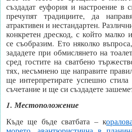
създадат еуфория и настроение в с
пречупят традициите, да направ
атрактивен и нестандартен. Различн
конкретен дрескод, с който малко и
се съобразим. Ето няколко въпроса,
зададете при обмислянето на тоалет
сред гостите на сватбено тържеств
тях, несъмнено ще направите правил
ще интерпретирате успешно стила 
съчетание и ще си създадете зашеме
1. Местоположение
Къде ще бъде сватбата – к
оралов
морето, авантюристична в планина