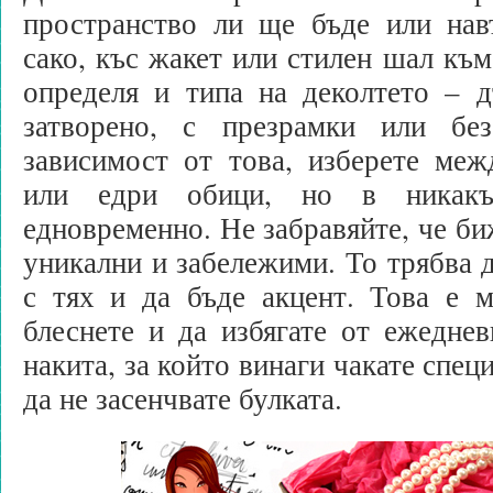
пространство ли ще бъде или на
сако, къс жакет или стилен шал към
определя и типа на деколтето – д
затворено, с презрамки или бе
зависимост от това, изберете меж
или едри обици, но в никакъ
едновременно. Не забравяйте, че би
уникални и забележими. То трябва д
с тях и да бъде акцент. Това е м
блеснете и да избягате от ежеднев
накита, за който винаги чакате спец
да не засенчвате булката.