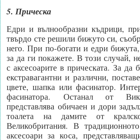
5. Прическа
Едри и вълнообразни къдрици, при
твърдо сте решили бижуто си, съобр
него. При по-богати и едри бижута,
за да ги покажете. В този случай, н
с аксесоарите в прическата. За да 
екстравагантни и различни, поставе
цвете, шапка или фасинатор. Инте
фасинатора. Останал от Викт
представлява обичаен и дори задъ
тоалета на дамите от кралск
Великобритания. В традиционното
аксесоари за коса, представляващ