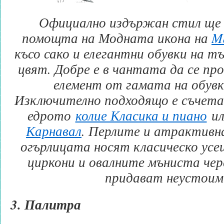
Официално издържан стил ще 
помощта на Модната икона на
M
късо сако и елегантни обувки на тъ
цвят. Добре е в чантата да се п
елемент от гамата на обувк
Изключително подходящо е съчета
едрото
колие Класика и пиано
ил
Карнавал
. Перлите и атрактивн
огърлицата носят класическо усе
циркони и овалните мъниста чер
придават неустоим
3. Палитра