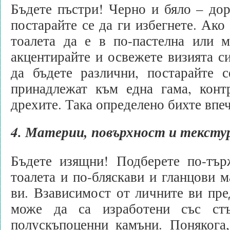
Бъдете пъстри! Черно и бяло – дор
постарайте се да ги избегнете. Ако
тоалета да е в по-пастелна или м
акцентирайте и освежете визията си
да бъдете различни, постарайте с
принадлежат към една гама, конт
дрехите. Така определено бихте впеч
4. Материи, повърхност и тексту
Бъдете изящни! Подберете по-тър
тоалета и по-бляскави и гланцови м
ви. Взависимост от личните ви пре
може да са изработени със ст
полускъпоценни камъни. Понякога