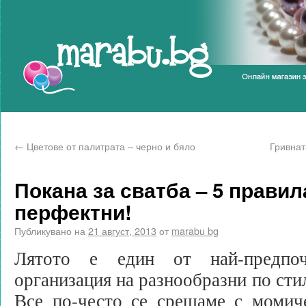
Marabu.bg Blog
←
Цветове от палитрата – черно и бяло
Гривнат
Покана за сватба – 5 правил
перфектни!
Публикувано на
21 август, 2013
от
marabu bg
Лятото е един от най-предпоч
организация на разнообразни по сти
Все по-често се срещаме с момиче