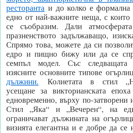
ресторанта
и до колко е формална 
едно от най-важните неща, с които 
се съобразим. Дали атмосферат
празненството задължаващо, изиск
Спрямо това, можете да си позволит
едро и пищно бижу или да се спр
семпъл модел. Със следващата
изясните основните типове огърл
дължини.
Колиетата в стил „На
усещане за викторианската епоха
едновременно, върху по-затворени и
Стил „Яка“ и „Вечерен“, на ед
ограничават дължината на огърлиц
визията елегантна и е добре да се 