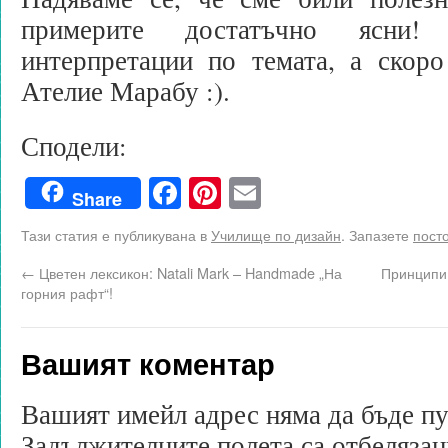
примерите достатъчно ясни!
интерпретации по темата, а скор
Ателие Марабу :).
Сподели:
Facebook
Pinterest
Email
Share
Тази статия е публикувана в
Училище по дизайн
. Запазете
пост
←
Цветен лексикон: Natali Mark – Handmade „На
Принципи 
горния рафт“!
Вашият коментар
Вашият имейл адрес няма да бъде п
Задължителните полета са отбеляза