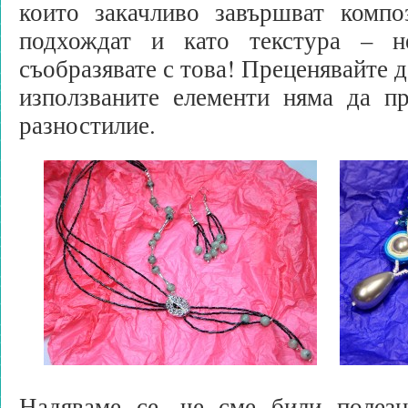
които закачливо завършват компо
подхождат и като текстура – н
съобразявате с това! Преценявайте 
използваните елементи няма да пр
разностилие.
Надяваме се, че сме били полезн