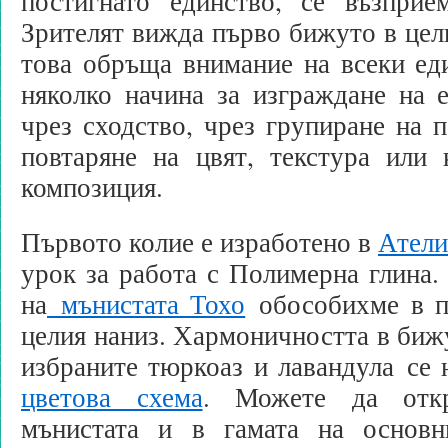
постигнато единство, се възприе
Зрителят вижда първо бижуто в цели
това обръща внимание на всеки ед
няколко начина за изграждане на 
чрез сходство, чрез групиране на 
повтаряне на цвят, текстура или 
композиция.
Първото колие е изработено в
Атели
урок за работа с Полимерна глина.
на
мънистата Тохо
обособихме в п
целия наниз. Хармоничността в бижу
избраните тюркоаз и лавандула се
цветова схема
. Можете да откр
мънистата и в гамата на основн