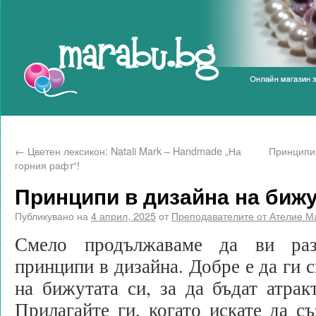
Marabu.bg Blog
←
Цветен лексикон: Natali Mark – Handmade „На
Принципи 
горния рафт“!
Принципи в дизайна на бижу
Публикувано на
4 април, 2025
от
Преподавателите от Ателие М
Смело продължаваме да ви раз
принципи в дизайна. Добре е да ги с
на бижутата си, за да бъдат атрак
Прилагайте ги, когато искате да съ