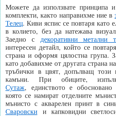
Можете да използвате принципа и
комплекти, както направихме ние в
Телец
. Киви яспис се повтаря като е
в колието, без да натежава визуа
Заедно с
декоративни метални 
интересен детайл, който се повтар
страна и оформя цялостна група. З
като добавихме от другата страна н
тръбички в цвят, допълващ този 
камъни. При обиците, изп
Сутаж
, единството е обосновано 
която се намират отделните мънис
мънисто с акварелен принт в син
Сваровски
и капковидни светлоси