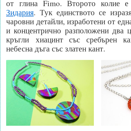
от глина Fimo. Второто колие 
Зидария
. Тук единството се израз
чаровни детайли, изработени от едн
и концентрично разположени два ц
кръгли хиацинт със сребърен ка
небесна дъга със златен кант.