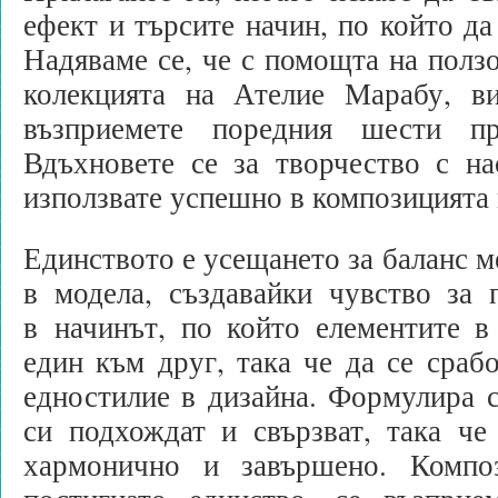
ефект и търсите начин, по който да
Надяваме се, че с помощта на полз
колекцията на Ателие Марабу, в
възприемете поредния шести п
Вдъхновете се за творчество с на
използвате успешно в композицията 
Единството е усещането за баланс м
в модела, създавайки чувство за 
в начинът, по който елементите в
един към друг, така че да се срабо
едностилие в дизайна. Формулира се
си подхождат и свързват, така че
хармонично и завършено. Компо