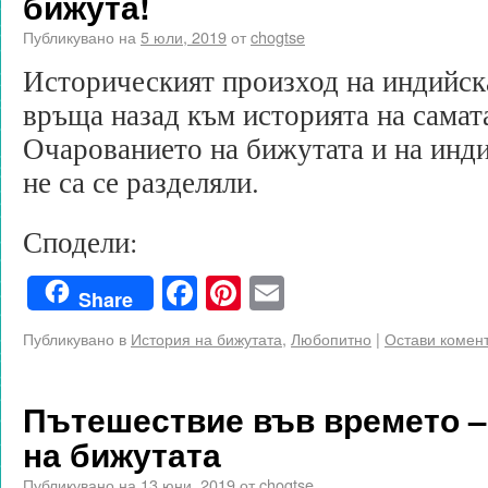
бижута!
Публикувано на
5 юли, 2019
от
chogtse
Историческият произход на индийск
връща назад към историята на самат
Очарованието на бижутата и на инд
не са се разделяли.
Сподели:
Facebook
Pinterest
Email
Share
Публикувано в
История на бижутата
,
Любопитно
|
Остави комен
Пътешествие във времето –
на бижутата
Публикувано на
13 юни, 2019
от
chogtse