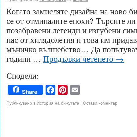
Когато замисляте дизайна на ново б
се от отминалите епохи? Търсите ли
позабравени легенди и изгубени сим
нас от хилядолетия и това им придав
мъничко вълшебство… Да попътувам
години …
Продължи четенето
→
Сподели:
Facebook
Pinterest
Email
Share
Публикувано в
История на бижутата
|
Остави коментар