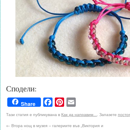
Сподели:
Facebook
Pinterest
Email
Share
Тази статия е публикувана в
Как да направим...
. Запазете
посто
←
Втора нощ в музея – галериите във „Виктория и