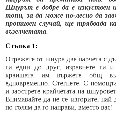
Шнурът е добре да е изкуствен и
топи, за да може по-лесно да за
противен случай, ще трябвада к
възелчетата.
Стъпка 1:
Отрежете от шнура две парчета с дъ
ги един до друг, изравнете ги 
краищата им вържете общ въ
едновременно. Стегнете. С помощта
и заострете крайчетата на шнуровет
Внимавайте да не се изгорите, най-
по-голям да го направи, вместо вас!