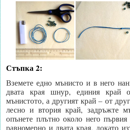
Стъпка 2:
Вземете едно мънисто и в него на
двата края шнур, единия край о
мънистото, а другият край – от друг
лесно и втория край, задръжте м
опънете плътно около него първия
равномерно и двата края, докато из