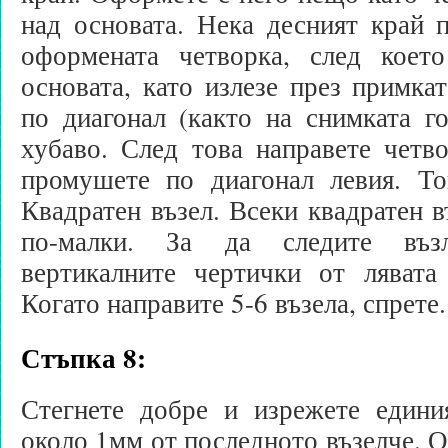
над основата. Нека десният край 
оформената четворка, след коет
основата, като излезе през примкат
по диагонал (както на снимката го
хубаво. След това направете четв
промушете по диагонал левия. То
Квадратен възел. Всеки квадратен в
по-малки. За да следите въз
вертикалните чертички от лявата 
Когато направите 5-6 възела, спрете.
Стъпка 8:
Стегнете добре и изрежете един
около 1мм от последното възелче. О