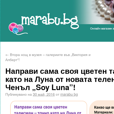
Marabu.bg Blog
←
Втора нощ в музея – галериите във „Виктория и
Алберт“!
Направи сама своя цветен т
като на Луна от новата тел
Ченъл „Soy Luna”!
Публикувано на
30 май, 2016
от
marabu bg