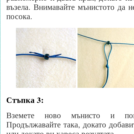
възела. Внимавайте мънистото да не
посока.
Стъпка 3:
Вземете ново мънисто и пов
Продължавайте така, докато добави
или докато ви хареса резултата.