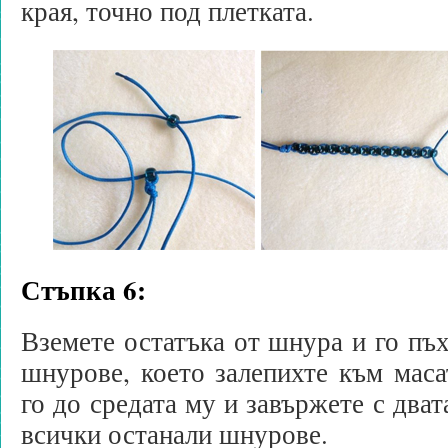
края, точно под плетката.
Стъпка 6:
Вземете остатъка от шнура и го пъх
шнурове, което залепихте към масат
го до средата му и завържете с дват
всички останали шнурове.