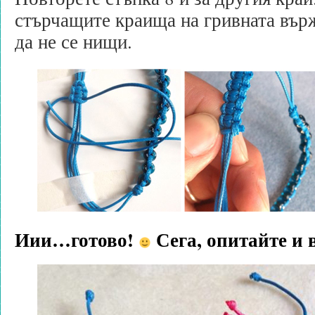
стърчащите краища на гривната върж
да не се нищи.
Иии…
готово!
Сега, опитайте и 