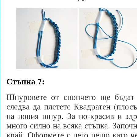
Стъпка 7:
Шнуровете от снопчето ще бъдат 
следва да плетете Квадратен (плосъ
на новия шнур. За по-красив и здра
много силно на всяка стъпка. Започн
край. Оформете с него нещо като че