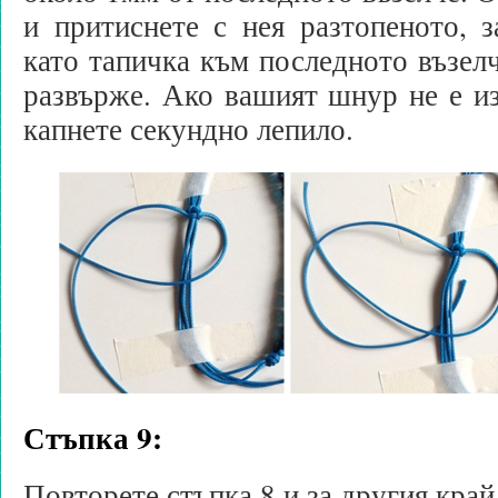
и притиснете с нея разтопеното, 
като тапичка към последното възелч
развърже. Ако вашият шнур не е из
капнете секундно лепило.
Стъпка 9:
Повторете стъпка 8 и за другия край