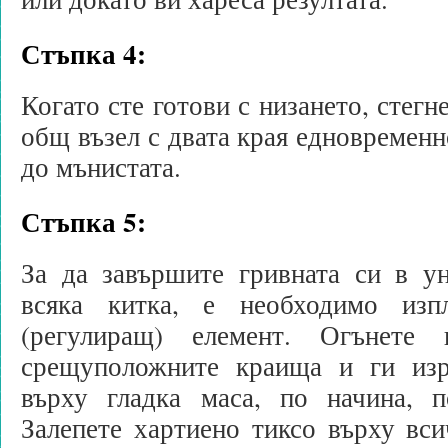
Стъпка 4:
Когато сте готови с низането, стегн
общ възел с двата края едновременн
до мънистата.
Стъпка 5:
За да завършите гривната си в ун
всяка китка, е необходимо изп
(регулиращ) елемент. Огънете г
срещуположните краища и ги изр
върху гладка маса, по начина, п
Залепете хартиено тиксо върху вс