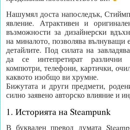
Нашумял доста напоследък, Стиймп
явление. Атрактивен и оригинал
възможности за дизайнерски вдъхн
на миналото, позволява вълнуващи е
детайлите. Под силата на завладяв
да се интепретират различни 
компютри, телефони, картички, очил
каквото изобщо ви хрумне.
Бижутата и други предмети, родени
силно заявено авторско влияние и и
1. Историята на Steampunk
В буквален превод думата Steamp