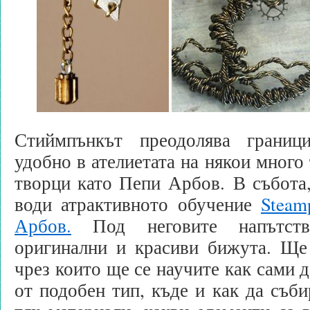
Стиймпънкът преодолява границ
удобно в ателиетата на някои много
творци като Пепи Арбов. В събота
води атрактивното обучение
Steam
Арбов.
Под неговите напътств
оригинални и красиви бижута. Ще 
чрез които ще се научите как сами 
от подобен тип, къде и как да съби