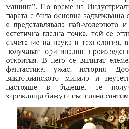
машина”. По време на Индустриали
парата е била основна задвижваща с
е представлявала най-модерното и
естетична гледна точка, той се отл
съчетание на наука и технология, в
получават оригинални произведен
открития. В него се вплитат елем
фантастика, ужас, история. До
викторианското минало и неусет
настояще в бъдеще, се получ
зареждащи бижута със силна сантим