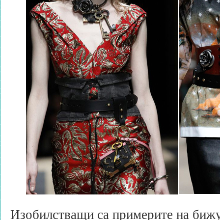
Изобилстващи са примерите на бижут