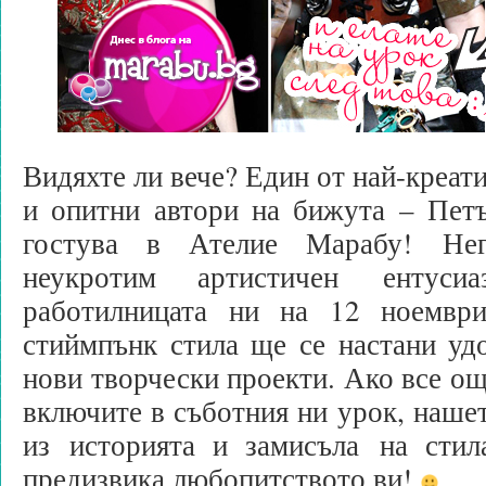
Видяхте ли вече? Един от най-креат
и опитни автори на бижута – Пет
гостува в Ателие Марабу! Нег
неукротим артистичен ентуси
работилницата ни на 12 ноември
стиймпънк стила ще се настани уд
нови творчески проекти. Ако все ощ
включите в съботния ни урок, наше
из историята и замисъла на стил
предизвика любопитството ви!