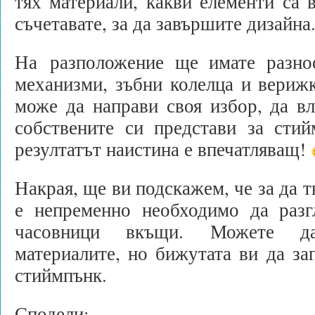
тях материали, какви елементи са 
съчетавате, за да завършите дизайна
На разположение ще имате разно
механизми, зъбни колелца и вериж
може да направи своя избор, да в
собствените си представи за стий
резултатът наистина е впечатляващ!
Накрая, ще ви подскажем, че за да т
е непременно необходимо да разг
часовници вкъщи. Можете д
материалите, но бижутата ви да зап
стиймпънк.
Сподели: