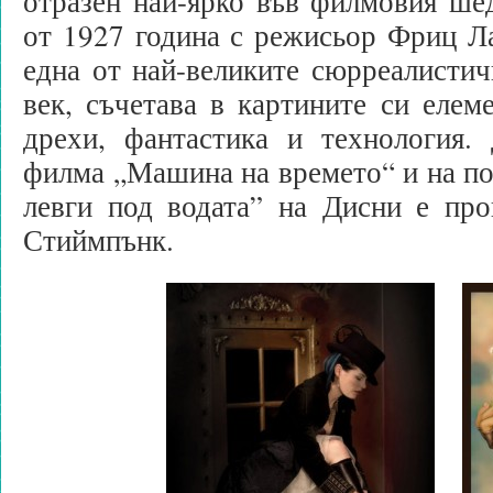
отразен най-ярко във филмовия ше
от 1927 година с режисьор Фриц Л
една от най-великите сюрреалисти
век, съчетава в картините си елем
дрехи, фантастика и технология.
филма „Машина на времето“ и на по
левги под водата” на Дисни е про
Стиймпънк.