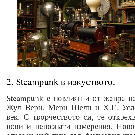
2. Steampunk в изкуството.
Steampunk е повлиян и от жанра н
Жул Верн, Мери Шели и Х.Г. Уелс
век. С творчеството си, те открех
нови и непознати измерения. Ново