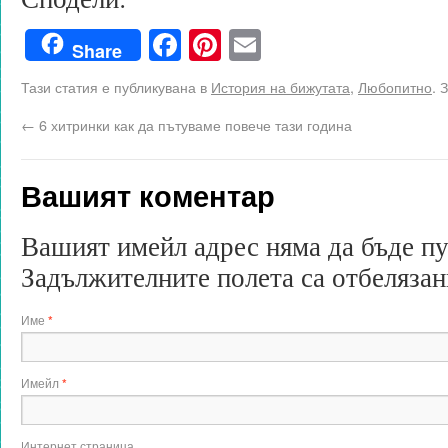
Facebook
Pinterest
Email
Share
Тази статия е публикувана в
История на бижутата
,
Любопитно
. 
←
6 хитринки как да пътуваме повече тази година
Вашият коментар
Вашият имейл адрес няма да бъде п
Задължителните полета са отбеляза
Име
*
Имейл
*
Интернет страница