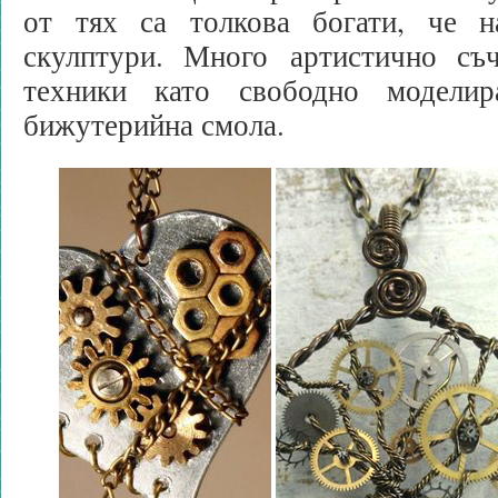
от тях са толкова богати, че н
скулптури. Много артистично съч
техники като свободно моделир
бижутерийна смола.