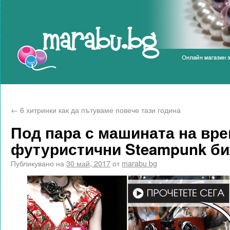
Marabu.bg Blog
←
6 хитринки как да пътуваме повече тази година
Под пара с машината на вре
футуристични Steampunk б
Публикувано на
30 май, 2017
от
marabu bg