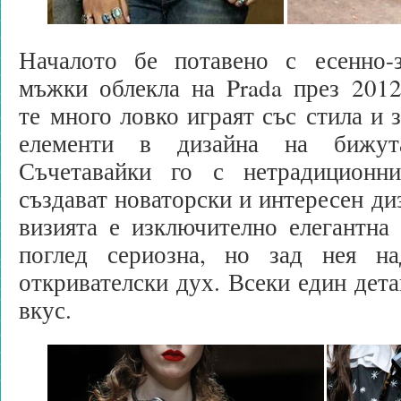
Началото бе потавено с есенно-
мъжки облекла на Prada през 2012
те много ловко играят със стила и 
елементи в дизайна на бижута
Съчетавайки го с нетрадиционн
създават новаторски и интересен ди
визията е изключително елегантна
поглед сериозна, но зад нея на
откривателски дух. Всеки един дета
вкус.