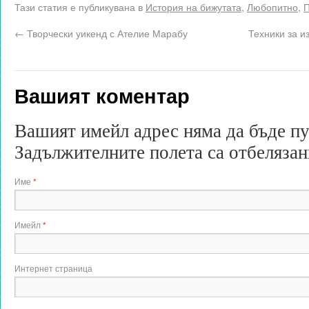
Тази статия е публикувана в
История на бижутата
,
Любопитно
,
П
←
Творчески уикенд с Ателие Марабу
Техники за и
Вашият коментар
Вашият имейл адрес няма да бъде п
Задължителните полета са отбеляза
Име
*
Имейл
*
Интернет страница