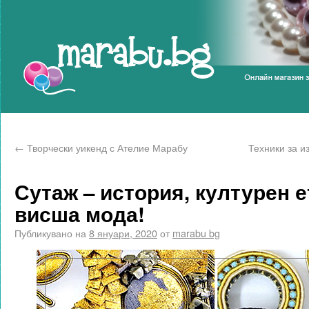
Marabu.bg Blog
←
Творчески уикенд с Ателие Марабу
Техники за и
Сутаж – история, културен е
висша мода!
Публикувано на
8 януари, 2020
от
marabu bg