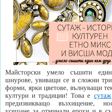
Майсторски умело съшити еди
шнурове, увиващи се в сложни три
форми, ярки цветове, вълнуващи тек
култури и традиции! Това е
сутаж
предизвикващо възхищение, но
усещане за отминали епохи и в с