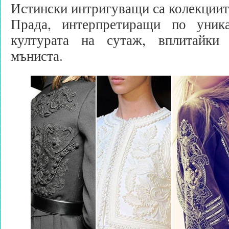
Истински интригуващи са колекциите
Прада, интерпретиращи по уник
културата на сутаж, вплитайк
мъниста.