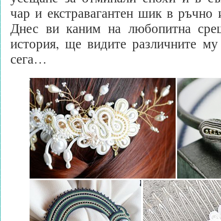
чар и екстравагантен шик в ръчно 
Днес ви каним на любопитна сре
история, ще видите различните му
сега…