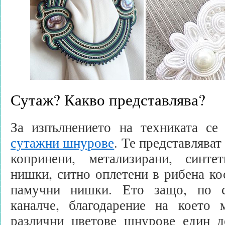
Сутаж? Какво представлява?
За изпълнението на техниката се 
сутажни шнурове
. Те представляват
копринени, метализирани, синте
нишки, ситно оплетени в рибена ко
памучни нишки. Ето защо, по с
каналче, благодарение на което
различни цветове шнурове един д