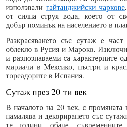
използвали
гайтанджийски чаркове
от силна струя вода, което от св
добър поминък на населението в пла
Разкрасяването със сутаж е част
облекло в Русия и Мароко. Изключ
и разпознаваеми са характерните о
мариачи в Мексико, пъстри и крас
тореадорите в Испания.
Сутаж през 20-ти век
В началото на 20 век, с промяната 
намалява и декорирането със сутаж
те години, обаче, съвременните