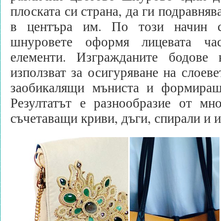
плоската си страна, да ги подравня
в центъра им. По този начин с
шнуровете оформя лицевата ча
елементи. Изгражданите бодове
използват за осигуряване на слоеве
заобикалящи мъниста и формиращ
Резултатът е разнообразие от мно
съчетаващи криви, дъги, спирали и и