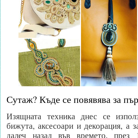
Сутаж? Къде се повявява за пъ
Изящната техника днес се изпол
бижута, аксесоари и декорация, а з
далеч назад във времето, през 