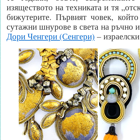
изяществото на техниката и тя „отск
бижутерите. Първият човек, който
сутажни шнурове в света на ръчно и
Дори Ченгери (Сенгери)
– израелски