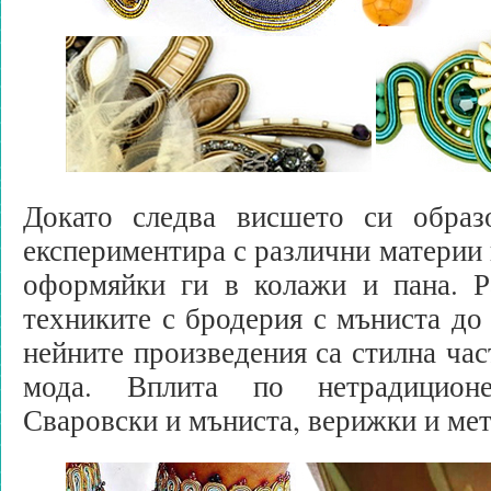
Докато следва висшето си образ
експериментира с различни материи 
оформяйки ги в колажи и пана. Р
техниките с бродерия с мъниста до
нейните произведения са стилна час
мода. Вплита по нетрадицион
Сваровски и мъниста, верижки и ме