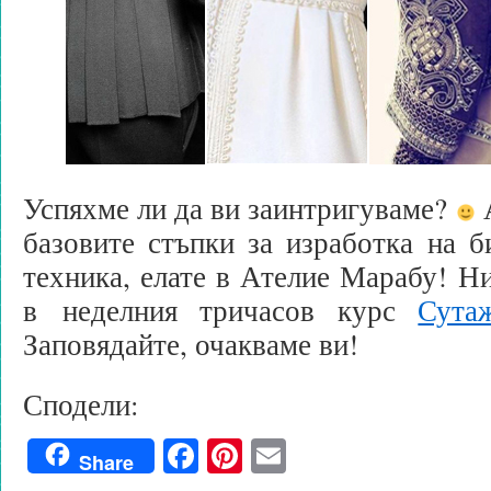
Успяхме ли да ви заинтригуваме?
А
базовите стъпки за изработка на 
техника, елате в Ателие Марабу! Н
в неделния тричасов курс
Сута
Заповядайте, очакваме ви!
Сподели:
Facebook
Pinterest
Email
Share