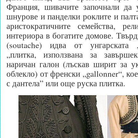
Франция, шивачите започнали да у
шнурове и панделки роклите и палта
аристократичните семейства, ре
интериора в богатите домове. Твърд
(soutache) идва от унгарската „
„плитка, използвана за завърше
наричан галон (лъскав ширит за у
облекло) от френски „gallonner“, ко
с дантела” или още руска плитка.