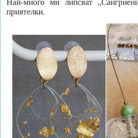
Най-много ми липсват „Сангриен
приятелки.