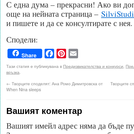
С една дума – прекрасни! Ако ви доп
още на нейната страница –
SilviStud
и пишете и да се консултирате с нея.
Сподели:
Facebook
Pinterest
Email
Share
Тази статия е публикувана в
Предизвикателства и конкурси
,
Пред
връзка
.
←
Творците споделят: Ана Ромо Димитровска от
Творците сп
When Nina sleeps
Вашият коментар
Вашият имейл адрес няма да бъде п