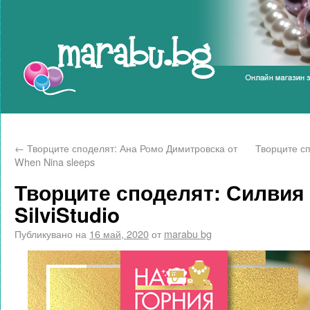
Marabu.bg Blog
←
Творците споделят: Ана Ромо Димитровска от
Творците сп
When Nina sleeps
Творците споделят: Силвия
SilviStudio
Публикувано на
16 май, 2020
от
marabu bg