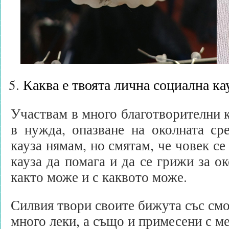
Каква е твоята лична социална ка
Участвам в много благотворителни к
в нужда, опазване на околната ср
кауза нямам, но смятам, че човек се
кауза да помага и да се грижи за ок
както може и с каквото може.
Силвия твори своите бижута със смо
много леки, а също и примесени с м