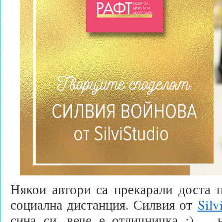
Някои автори са прекарали доста 
социална дистанция. Силвия от
Silv
сина си, вече е отличничка :), …