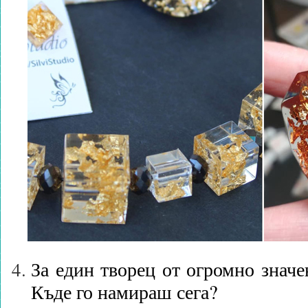
За един творец от огромно значе
Къде го намираш сега?