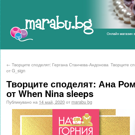
Marabu.bg Blog
←
Творците споделят: Гергана Станчева-Андонова
Творците сп
от G_sign
Творците споделят: Ана Ро
от When Nina sleeps
Публикувано на
14 май, 2020
от
marabu bg