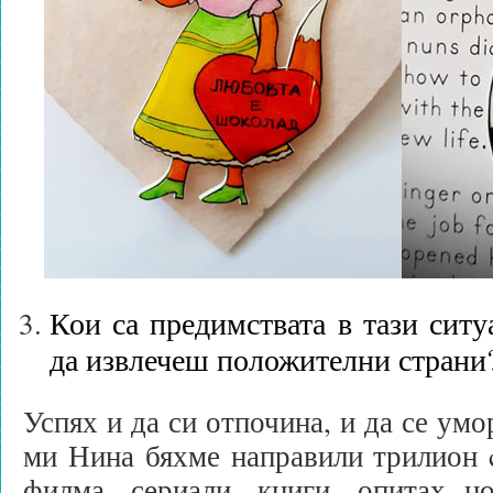
Кои са предимствата в тази ситу
да извлечеш положителни страни
Успях и да си отпочина, и да се ум
ми Нина бяхме направили трилион cr
филма, сериали, книги, опитах но