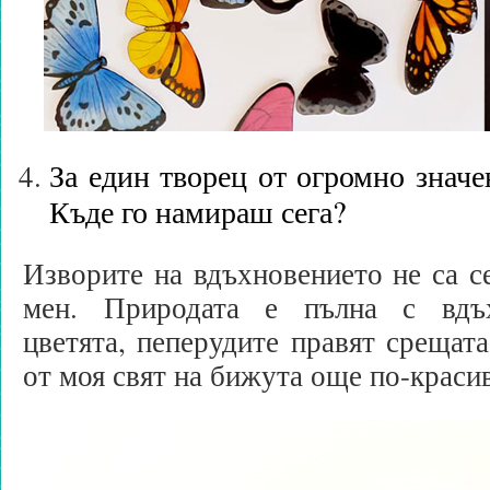
За един творец от огромно значе
Къде го намираш сега?
Изворите на вдъхновението не са с
мен. Природата е пълна с вдъх
цветята, пеперудите правят срещата
от моя свят на бижута още по-красив