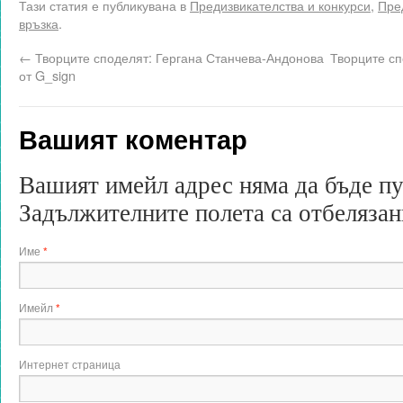
Тази статия е публикувана в
Предизвикателства и конкурси
,
Пред
връзка
.
←
Творците споделят: Гергана Станчева-Андонова
Творците сп
от G_sign
Вашият коментар
Вашият имейл адрес няма да бъде п
Задължителните полета са отбеляза
Име
*
Имейл
*
Интернет страница