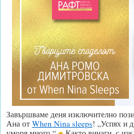
Завършваме деня изключително пози
Ана от
When Nina sleeps
! „Успях и д
уморя много.“
Както винаги, с из