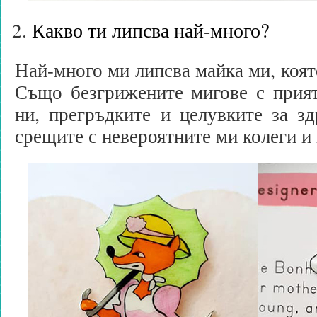
Какво ти липсва най-много?
Най-много ми липсва майка ми, коят
Също безгрижените мигове с прият
ни, прегръдките и целувките за зд
срещите с невероятните ми колеги и