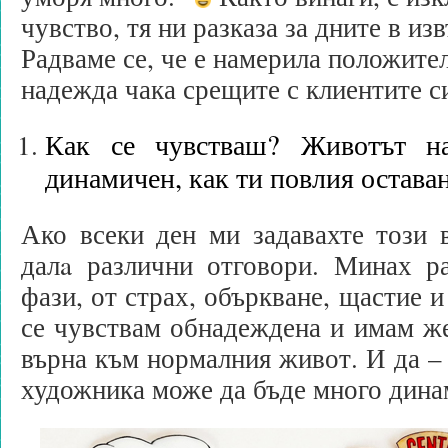
чувство, тя ни разказа за дните в и
Радваме се, че е намерила положител
надежда чака срещите с клиентите 
Как се чувстваш? Животът на
динамичен, как ти повлия остава
Ако всеки ден ми задавахте този 
далa различни отговори. Минах р
фази, от страх, объркване, щастие и
се чувствам обнадеждена и имам же
върна към нормалния живот. И да – 
художника може да бъде много дина