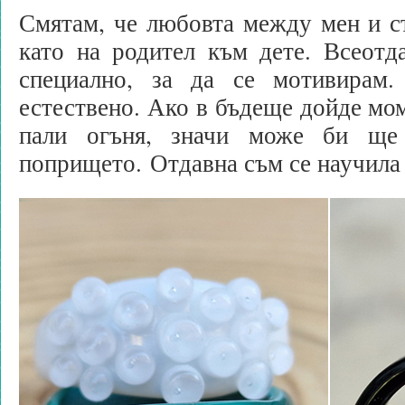
Смятам, че любовта между мен и ст
като на родител към дете. Всеотд
специално, за да се мотивирам.
естествено. Ако в бъдеще дойде мом
пали огъня, значи може би ще
попрището. Отдавна съм се научила 