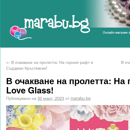
Marabu.bg Blog
←
В очакване на пролетта: На горния рафт и
В оч
Сърджан Кръстевски!
В очакване на пролетта: На 
Love Glass!
Публикувано на
30 март, 2023
от
marabu bg