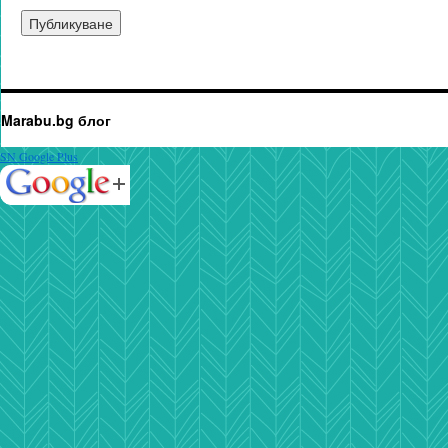
Marabu.bg блог
SN Google Plus