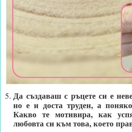
Да създаваш с ръцете си е нев
но е и доста труден, а поняк
Какво те мотивира, как ус
любовта си към това, което пр