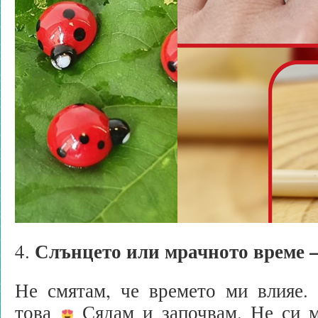
Слънцето или мрачното време –
4.
Не смятам, че времето ми влияе.
това
Сядам и започвам. Не си м