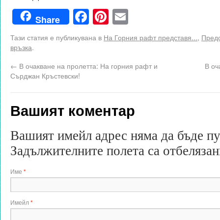
Facebook
Pinterest
Email
Share
Тази статия е публикувана в
На Горния рафт представя...
,
Предс
връзка
.
←
В очакване на пролетта: На горния рафт и
В оч
Сърджан Кръстевски!
Вашият коментар
Вашият имейл адрес няма да бъде п
Задължителните полета са отбеляза
Име
*
Имейл
*