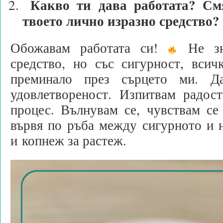
Какво ти дава работата? См
твоето лично изразно средство?
Обожавам работата си!
Не зн
средство, но със сигурност, всич
преминало през сърцето ми. Д
удовлетвореност. Изпитвам радос
процес. Вълнувам се, чувствам с
вървя по ръба между сигурното и 
и копнеж за растеж.