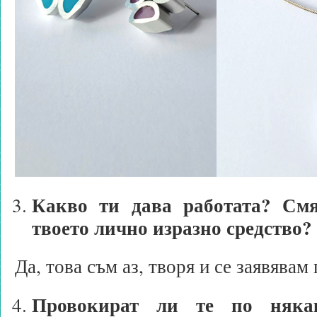
Какво ти дава работата? Смя
твоето лично изразно средство?
Да, това съм аз, творя и се заявявам
Провокират ли те по няка