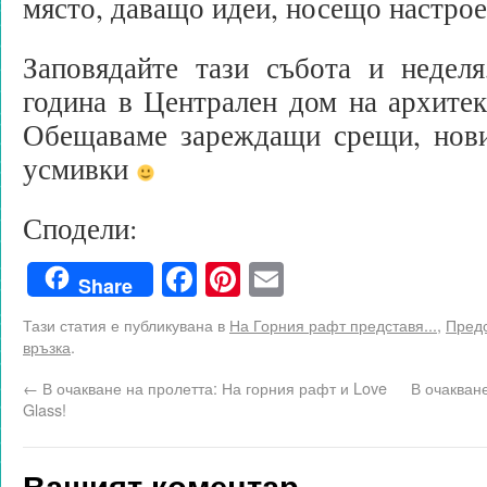
място, даващо идеи, носещо настрое
Заповядайте тази събота и недел
година в Централен дом на архитект
Обещаваме зареждащи срещи, нов
усмивки
Сподели:
Facebook
Pinterest
Email
Share
Тази статия е публикувана в
На Горния рафт представя...
,
Предс
връзка
.
←
В очакване на пролетта: На горния рафт и Love
В очакване
Glass!
Вашият коментар