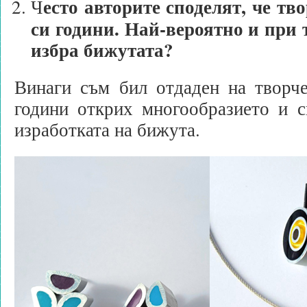
есто авторите споделят, че тв
Ч
си години. Най-вероятно и при те
избра бижутата?
Винаги съм бил отдаден на творче
години открих многообразието и с
изработката на бижута.