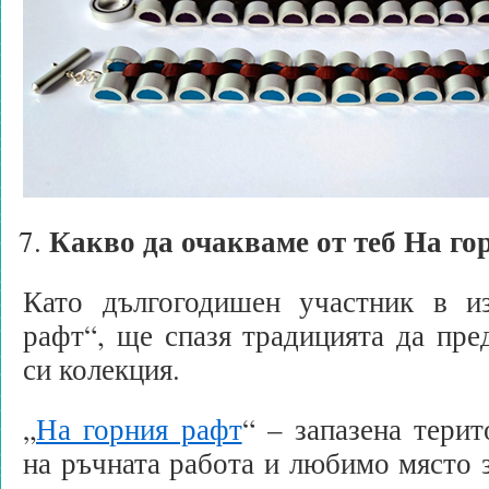
Какво да очакваме от теб На го
Като дългогодишен участник в и
рафт“, ще спазя традицията да пред
си колекция.
„
На горния рафт
“ – запазена терит
на ръчната работа и любимо място з