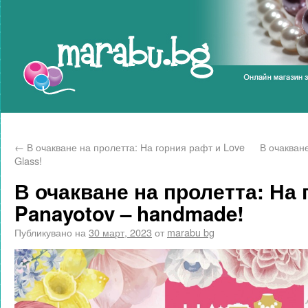
Marabu.bg Blog
←
В очакване на пролетта: На горния рафт и Love
В очакване
Glass!
В очакване на пролетта: На 
Panayotov – handmade!
Публикувано на
30 март, 2023
от
marabu bg