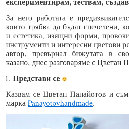
експериментирам, тествам, създав
За него работата е предизвикател
които трябва да бъдат спечелени, к
и естетика, изящни форми, провок
инструменти и интересни цветови р
автор, превърнал бижутата в св
казано, днес разговаряме с Цветан 
Представи се
Казвам се Цветан Панайотов и съм
марка
Panayotovhandmade
.