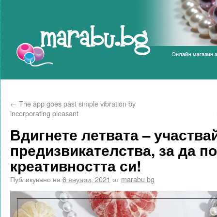
Marabu.bg Blog
←
The app goes past simple vibration by
incorporating pleasant
Вдигнете летвата – участва
предизвикателства, за да п
креативността си!
Публикувано на
6 януари, 2021
от
marabu bg