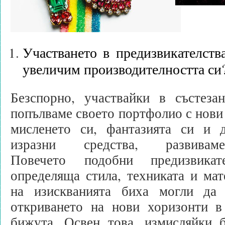
Участването в предизвикателств
увеличим производителността си
Безспорно, участвайки в състеза
попълваме своето портфолио с нови
мисленето си, фантазията си и 
изразни средства, развива
Повечето подобни предизвикат
определяща стила, техниката и мат
на изискванията биха могли да
откриването на нови хоризонти в
бижута. Освен това, измисляйки 