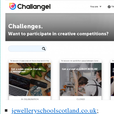
jewelleryschoolscotland.co.uk
;