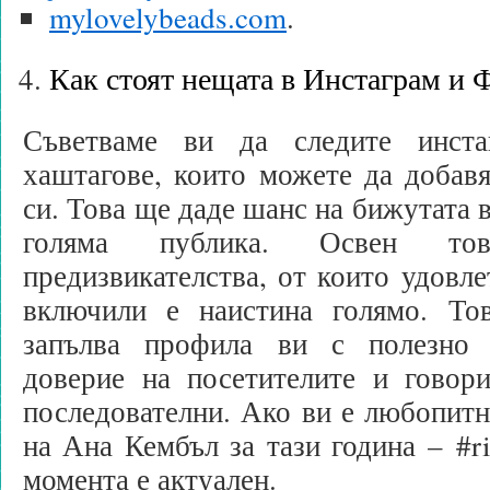
mylovelybeads.com
.
Как стоят нещата в Инстаграм и 
Съветваме ви да следите инст
хаштагове, които можете да добав
си. Това ще даде шанс на бижутата в
голяма публика. Освен то
предизвикателства, от които удовле
включили е наистина голямо. Тов
запълва профила ви с полезно 
доверие на посетителите и говори
последователни. Ако ви е любопитн
на Ана Кембъл за тази година – #r
момента е актуален.