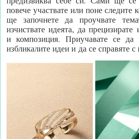
предизвиква себе си. Сами ще се 
повече участвате или поне следите 
ще започнете да проучвате тема
изчиствате идеята, да прецизирате 
и композиция. Приучавате се да 
избликалите идеи и да се справяте с