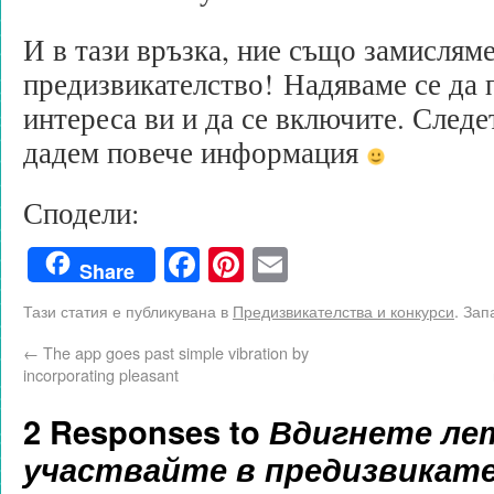
И в тази връзка, ние също замислям
предизвикателство! Надяваме се да
интереса ви и да се включите. Следе
дадем повече информация
Сподели:
Facebook
Pinterest
Email
Share
Тази статия е публикувана в
Предизвикателства и конкурси
. Зап
←
The app goes past simple vibration by
incorporating pleasant
2 Responses to
Вдигнете ле
участвайте в предизвикате