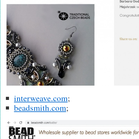
interweave.com
;
beadsmith.com
;