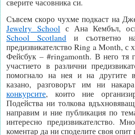
сверите часовника си.
Съвсем скоро чухме подкаст на Дж
Jewelry School
с Ана Кембъл, ос
School Scotland
и съответно на
предизвикателство Ring a Month, с 
Фейсбук – #ringamonth. В него тя г
участието в различни предизвикат
помогнало на нея и на другите 
казано, разговорът им ни накар
конкурсите
, които ние организи
Подейства ни толкова вдъхновяващ
направим и ние публикация по тем
интересно предизвикателство. Мн
коментар да ни споделите своя опит