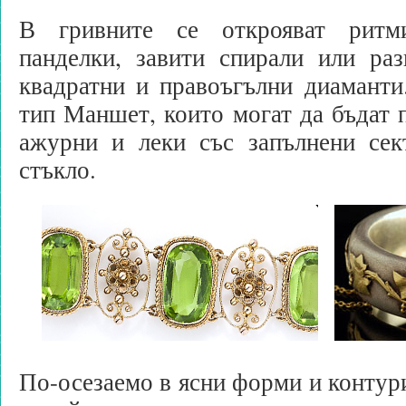
В гривните се открояват ритм
панделки, завити спирали или раз
квадратни и правоъгълни диаманти
тип Маншет, които могат да бъдат 
ажурни и леки със запълнени сек
стъкло.
По-осезаемо в ясни форми и контури