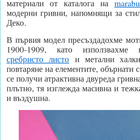
материали от каталога на
marabu
модерни гривни, напомнящи за сти
Деко.
В първия модел пресъздадохме мот
1900-1909, като използвахме
сребристо листо
и метални халки
повтаряне на елементите, обърнати с
се получи атрактивна двуреда гривн
плътно, тя изглежда масивна и тежк
и въздушна.