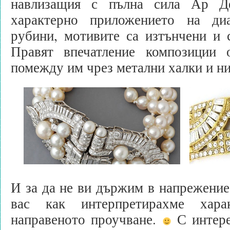
навлизащия с пълна сила Ар Д
характерно приложението на ди
рубини, мотивите са изтънчени и 
Правят впечатление композиции 
помежду им чрез метални халки и ни
И за да не ви държим в напрежение,
вас как интерпретирахме хара
направеното проучване.
С интере