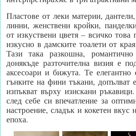
Пластове от леки материи, дантели,
линии, женствени кройки, панделк
от изкуствени цветя – всичко това 
изкусно в дамските тоалети от кра
Тази така разкошна, романтично
донякъде разточителна визия е по
аксесоари и бижута. Те елегантно
гънките на фини тъкани, допълват е
изпъкват върху изискани ръкавици.
след себе си впечатление за оптим
настроение, сладък и кокетен вкус 
епоха.