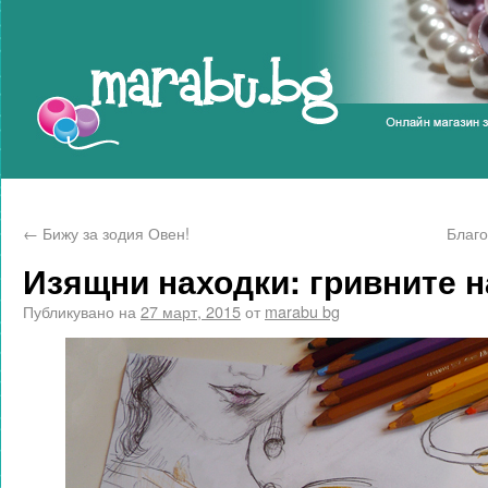
Marabu.bg Blog
←
Бижу за зодия Овен!
Благо
Изящни находки: гривните н
Публикувано на
27 март, 2015
от
marabu bg