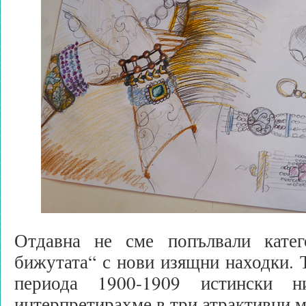
Отдавна не сме попълвали катег
бижутата“ с нови изящни находки. Т
периода 1900-1909 истински 
интерпретирахме в три атрактивни м