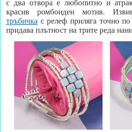
с два отвора е любопитно и атрак
красив ромбоиден мотив. Изв
тръбичка
с релеф приляга точно по 
придава плътност на трите реда нани