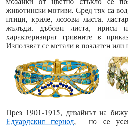
мозайки от цветно стъкло се по
животински мотиви. Сред тях са вод
птици, криле, лозови листа, ласта
жълъди, дъбови листа, ириси 
характеризират гривните в прик
Използват се метали в позлатен или 
През 1901-1915, дизайнът на бижу
Едуардския период
, но се усещ