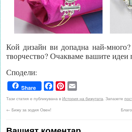
Кой дизайн ви допадна най-много?
творчество? Очакваме вашите идеи 
Сподели:
Facebook
Pinterest
Email
Share
Тази статия е публикувана в
История на бижутата
. Запазете
пос
←
Бижу за зодия Овен!
Благо
Вашият коментар