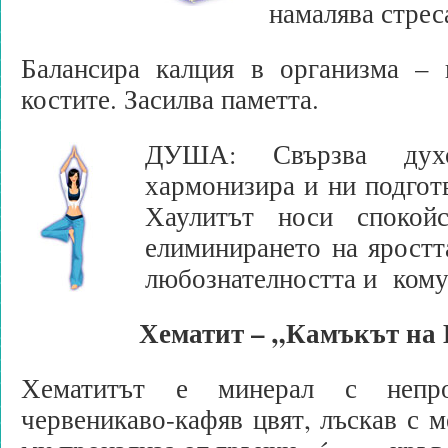
намалява стрес
Балансира калция в организма –
костите. Засилва паметта.
ДУША: Свързва духов
хармонизира и ни подготв
Хаулитът носи спокой
елиминирането на яростт
любознателността и кому
Хематит
–
„Камъкът на
Хематитът е минерал с непро
червеникаво-кафяв цвят, лъскав с м