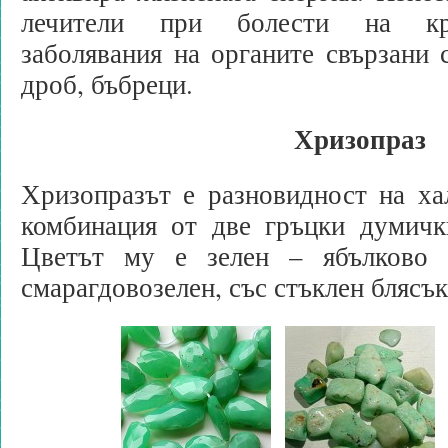
лечители при болести на кр
заболявания на органите свързани с
дроб, бъбреци.
Хризопраз
Хризопразът е разновидност на ха
комбинация от две гръцки думички
Цветът му е зелен – ябълково з
смарагдовозелен, със стъклен блясък