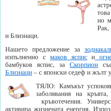
аст
това
но м
Рак
и Близнаци.
Нашето предложение за
зодиака
изпълненно с
маков яспис
и
огне
бамбуков яспис, за
Скорпион
със
Близнаци
– с японски седеф и жълт 
ТЯЛО: Камъкът успокояв
заболявания на кръвта
кръвотечения. Универс
активира жизнената енергия. Изпо