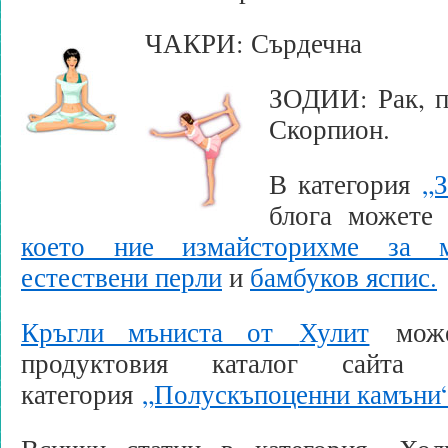
ЧАКРИ: Сърдечна
ЗОДИИ: Рак, п
Скорпион.
В категория
„
блога можете
което ние измайсторихме за м
естествени перли
и
бамбуков яспис.
Кръгли мъниста от
Хулит
може
продуктовия каталог сай
категория
„Полускъпоценни камъни