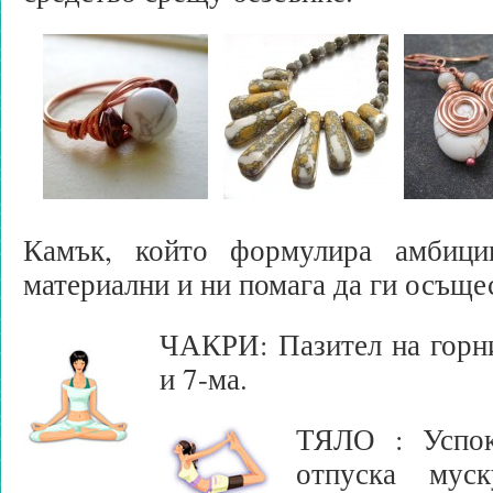
Камък, който формулира амби
материални и ни помага да ги осъще
ЧАКРИ: Пазител на горнит
и 7-ма.
ТЯЛО : Успок
отпуска муск