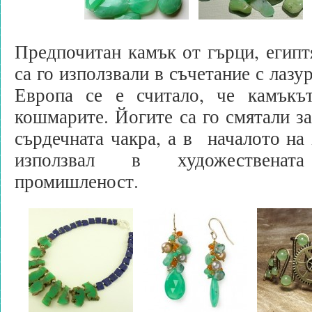
Предпочитан камък от гърци, египт
са го използвали в съчетание с лазу
Европа се е считало, че камъкъ
кошмарите. Йогите са го смятали за
сърдечната чакра, а в началото на 
използвал в художественат
промишленост.