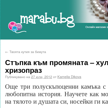
Marabu.bg Blog
←
Твоята кутия за бижута
Стъпка към промяната – хул
хризопраз
Публикувано на
27 юли, 2012
от
Kamelia Dikova
Още три полускъпоценни камъка с 
любопитна история. Научете как мо
на тялото и душата си, носейки ги к