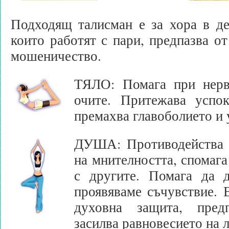
Подходящ талисман е за хора в де
които работят с пари, предпазва от
мошеничество.
ТЯЛО: Помага при нерв
очите. Притежава успок
премахва главоболието и 
ДУША: Противодейства н
на мнителността, спомага
с другите. Помага да 
проявяваме съчувствие. В
духовна защита, пред
засилва равновесието на 