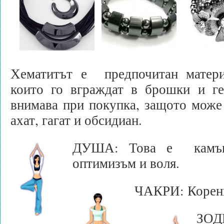
Хематитът е предпочитан матер
които го вграждат в брошки и ге
внимава при покупка, защото може 
ахат, гагат и обсидиан.
ДУША: Това е камък,
оптимизъм и воля.
ЧАКРИ: Корен
ЗОД