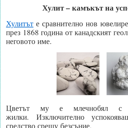
Хулит – камъкът на ус
Хулитът
е сравнително нов ювелире
през 1868 година от канадският гео
неговото име.
Цветът му е млечнобял с
жилки. Изключително успокояв
средство срещу безсъние.