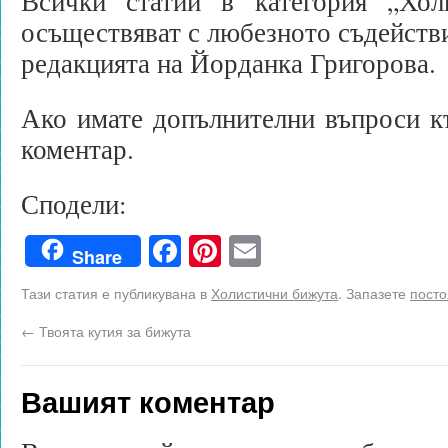
Всички статии в категория „Хол
осъществяват с любезното съдейств
редакцията на Йорданка Григорова.
Ако имате допълнителни въпроси к
коментар.
Сподели:
Facebook
Pinterest
Email
Share
Тази статия е публикувана в
Холистични бижута
. Запазете
посто
←
Твоята кутия за бижута
Вашият коментар