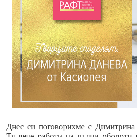
Днес си поговорихме с Димитрина
Тя вече работи на пълни обороти 