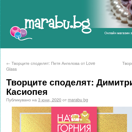
Marabu.bg Blog
←
Творците споделят: Петя Ангелова от Love
Твор
Glass
Творците споделят: Димитр
Касиопея
Публикувано на
3 юни, 2020
от
marabu bg