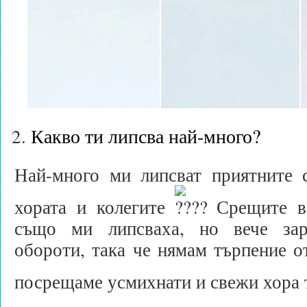
Какво ти липсва най-много?
Най-много ми липсват приятните 
хората и колегите
Срещите в 
също ми липсваха, но вече за
обороти, така че нямам търпение о
посрещаме усмихнати и свежи хора