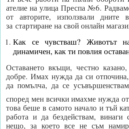
ателие на улица Преспа №6. Радваме
от авторите, използвали дните 
за стартиране на свой онлайн магази
Как се чувстваш? Животът на
динамичен, как ти повлия остава
Оставането вкъщи, честно казано,
добре. Имах нужда да си отпочина, 
да помълча, да се усъвършенства
според мен всички имахме нужда о
това беше в самото начало и тъй кат
работа и да бездействам, винаги 
нещо, за което все не съм намир