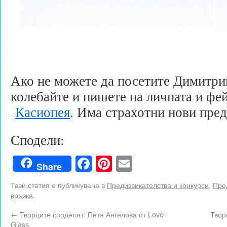
Ако не можете да посетите Димитрина
колебайте и пишете на личната и фе
Касиопея
. Има страхотни нови пр
Сподели:
Facebook
Pinterest
Email
Share
Тази статия е публикувана в
Предизвикателства и конкурси
,
Пред
връзка
.
←
Творците споделят: Петя Ангелова от Love
Твор
Glass