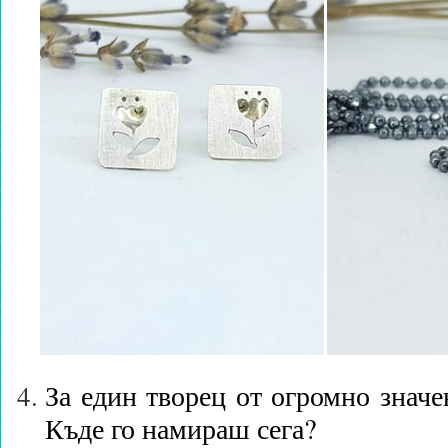
За един творец от огромно значе
Къде го намираш сега?