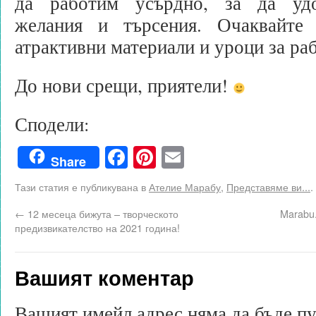
да работим усърдно, за да уд
желания и търсения. Очаквайте
атрактивни материали и уроци за раб
До нови срещи, приятели!
Сподели:
Facebook
Pinterest
Email
Share
Тази статия е публикувана в
Ателие Марабу
,
Представяме ви...
.
←
12 месеца бижута – творческото
Marabu.
предизвикателство на 2021 година!
Вашият коментар
Вашият имейл адрес няма да бъде п