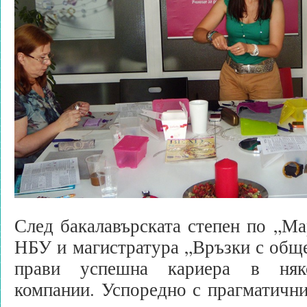
След бакалавърската степен по „Ма
НБУ и магистратура „Връзки с обще
прави успешна кариера в няк
компании. Успоредно с прагматичн