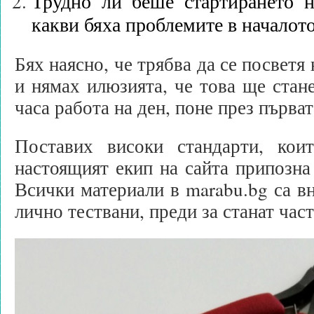
Трудно ли беше стартирането 
какви бяха проблемите в началот
Бях наясно, че трябва да се посветя
и нямах илюзията, че това ще стане
часа работа на ден, поне през първат
Поставих високи стандарти, кои
настоящият екип на сайта припозна
Всички материали в marabu.bg са в
лично тествани, преди за станат част