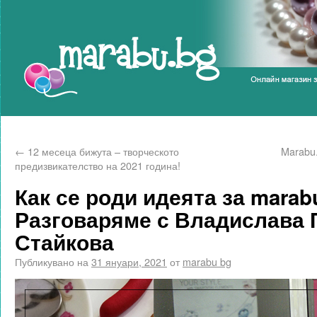
Marabu.bg Blog
←
12 месеца бижута – творческото
Marabu.
предизвикателство на 2021 година!
Как се роди идеята за marab
Разговаряме с Владислава 
Стайкова
Публикувано на
31 януари, 2021
от
marabu bg