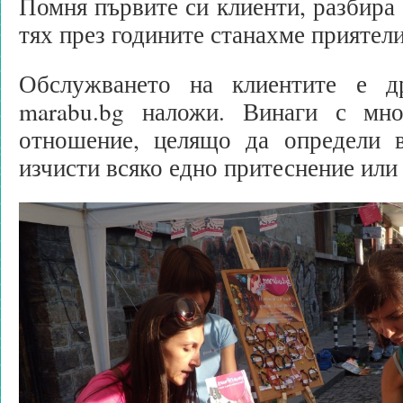
Помня първите си клиенти, разбира с
тях през годините станахме приятели
Обслужването на клиентите е др
marabu.bg наложи. Винаги с мно
отношение, целящо да определи в
изчисти всяко едно притеснение или