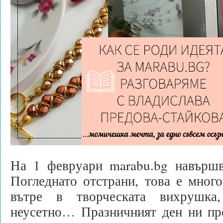
На 1 февруари marabu.bg навършв
Погледнато отстрани, това е много
вътре в творческата вихрушка
неусетно… Празничният ден ни пр