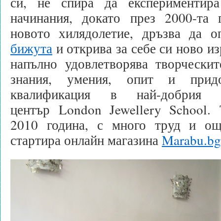
си, не спира да експериментир
начинания, докато през 2000-та 
новото хилядолетие, дръзва да 
бижута
и открива за себе си ново из
напълно удовлетворява творческит
знания, умения, опит и придо
квалификация в най-добрия б
център London Jewellery School. 
2010 година, с много труд и ощ
стартира онлайн магазина
Marabu.bg