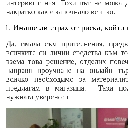
интервю с нея. Този път не можа д
накратко как е започнало всичко.
Имаше ли страх от риска, който
Да, имала съм притеснения, предв
всичките си лични средства към т
взема това решение, отделих повеч
направя проучване на онлайн тъ
всичко необходимо за материали
предлагам в магазина. Тази по
нужната увереност.