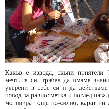
Какъв е извода, скъпи приятели 
мечтите си, трябва да имаме знани
уверени в себе си и да действам
повод за равносметка и поглед назад
мотивират още по-силно, карат ни 