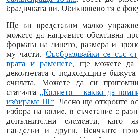
брадичката ви. Обикновено тя е фоку
Ще ви представим малко упражне
можете да направите обективна пре
формата на лицето, размера и проп
му части.
Съобразявайки се със ст
врата и раменете,
ще можете да с
деколтетата с подходящите бижута
очилата. Можете да си припомни
статията
„Колието – какво да помни
избираме III“
. Лесно ще откроите о
избора на колие, в съчетание с раз
допълнителни елементи, като я
панделки и други. Всичките при