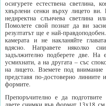
осигурете естествена светлина, к
хвърлени сенки върху лицето ви. 
недиректна слънчева светлина ил
Помолете свой познат да ви засн
резултатът ще е най-правдоподобен.
камерата и не накланяйте глават
вдясно. Направете няколко сн
задължително подберете две. На е
усмихнати, а на другата – със спок
на лицето. Вземете под внимание 
представя по-достоверно линиите 
формите.
Препоръчително е да подготвите 
двете снимки във формат 13х18 см