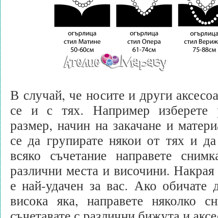
В случай, че носите и други аксесо
се и с тях. Например изберете 
размер, начин на закачане и матер
се да групирате някои от тях и да
всяко съчетание направете снимк
различни места и височини. Накрая 
е най-удачен за вас. Ако обичате 
висока яка, направете няколко с
съчетавате с различни бижута и аксе