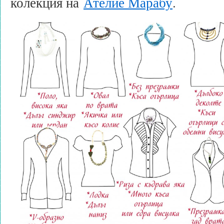
колекция на
Ателие Марабу
.