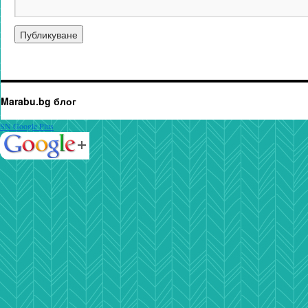
Marabu.bg блог
SN Google Plus