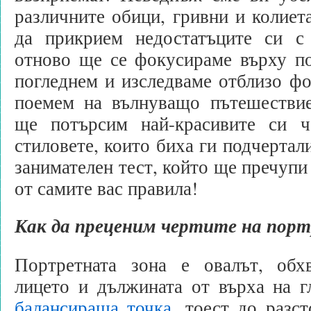
различните обици, гривни и колиет
да прикрием недостатъците си с
отново ще се фокусираме върху по
погледнем и изследваме отблизо ф
поемем на вълнуващо пътешествие
ще потърсим най-красивите си 
стиловете, които биха ги подчертали
занимателен тест, който ще пречупи
от самите вас правила!
Как да преценим чертите на пор
Портретната зона е овалът, об
лицето и дължината от върха на 
балансираща точка
, тоест до разс