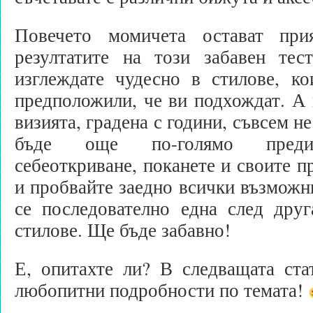
Повечето момичета остават при
резултатите на този забавен тес
изглеждате чудесно в стилове, ко
предположили, че ви подхождат. А 
визията, градена с години, съвсем не 
бъде още по-голямо предиз
себеоткриване, поканете и своите п
и пробвайте заедно всички възможн
се последователно една след друг
стилове. Ще бъде забавно!
Е, опитахте ли? В следващата ст
любопитни подробности по темата!