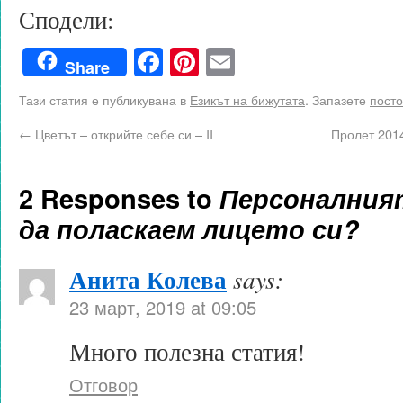
Сподели:
Facebook
Pinterest
Email
Share
Тази статия е публикувана в
Езикът на бижутата
. Запазете
посто
←
Цветът – открийте себе си – II
Пролет 2014
2 Responses to
Персоналният
да поласкаем лицето си?
Анита Колева
says:
23 март, 2019 at 09:05
Много полезна статия!
Отговор