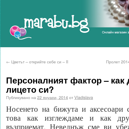
Marabu.bg Blog
←
Цветът – открийте себе си – II
Пролет 2014
Персоналният фактор – как 
лицето си?
Публикувано на
22 януари, 2014
от
Vladislava
Носенето на бижута и аксесоари с
това как изглеждаме и как др
възприемат. Неведнъж сме ви убе