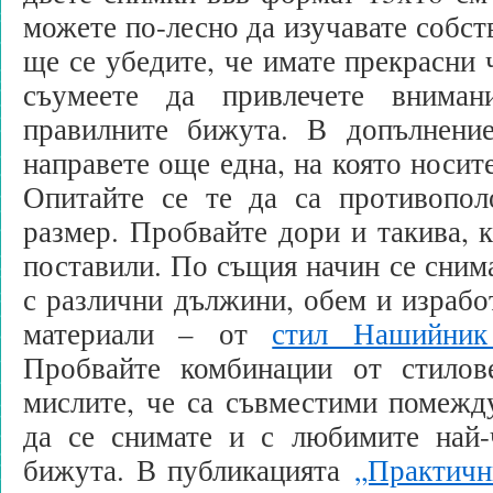
можете по-лесно да изучавате собст
ще се убедите, че имате прекрасни 
съумеете да привлечете внима
правилните бижута. В допълнени
направете още една, на която носит
Опитайте се те да са противопо
размер. Пробвайте дори и такива, к
поставили. По същия начин се снима
с различни дължини, обем и израбо
материали – от
стил Нашийник
Пробвайте комбинации от стилов
мислите, че са съвместими помежд
да се снимате и с любимите най-
бижута. В публикацията
„Практичн